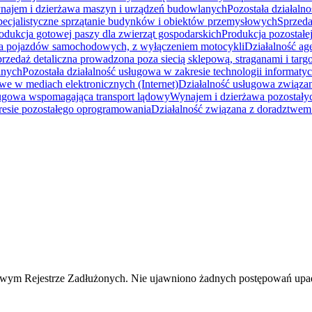
najem i dzierżawa maszyn i urządzeń budowlanych
Pozostała działal
pecjalistyczne sprzątanie budynków i obiektów przemysłowych
Sprzeda
odukcja gotowej paszy dla zwierząt gospodarskich
Produkcja pozostałe
a pojazdów samochodowych, z wyłączeniem motocykli
Działalność ag
przedaż detaliczna prowadzona poza siecią sklepową, straganami i tar
lnych
Pozostała działalność usługowa w zakresie technologii informat
we w mediach elektronicznych (Internet)
Działalność usługowa związa
ługowa wspomagająca transport lądowy
Wynajem i dzierżawa pozostał
resie pozostałego oprogramowania
Działalność związana z doradztwem 
ym Rejestrze Zadłużonych. Nie ujawniono żadnych postępowań upadło