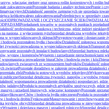
rzyw, włączając melony oraz uprawa roślin korzeniowych i roślin bu
stałe zakwaterowanie
Pozostałe badania i analizy techniczne
Pranie i cz
limatyzacyjnych
Działalność agentów zajmujących się sprzedażą towa
miejsca krótkotrwałego zakwaterowania
Pośrednictwo w sprzedaży czas
ości
ODPROWADZANIE I OCZYSZCZANIE ŚCIEKÓW
DZIAŁAL
 ODPADAMI
Przeładunek towarów w pozostałych punktach przeładu
iałalność profesjonalna, naukowa i techniczna, gdzie indziej niesklasy
ch na nasiona, z wyłączeniem ryżu
Sprzedaż detaliczna wyrobów teksty
ona w wyspecjalizowanych sklepach
Przygotowywanie i dostarczanie ż
i hodowla pozostałego bydła i bawołów
Działalność usługowa wspomag
tałej żywności prowadzona w wyspecjalizowanych sklepach
Transport 
onywanie pozostałych instalacji budowlanych
Sprzedaż hurtowa mleka,
rgów, wystaw i kongresów
Wynajem i zarządzanie nieruchomościami wł
ść wspomagająca prowadzenie biura
Chów i hodowla owiec i kóz
Zbiera
 budowlanych związanych ze wznoszeniem budynków
Działalność usłu
ch zwierząt
Pozostałe doradztwo w zakresie prowadzenia działalności 
przemiału zbóż
Produkcja gotowych wyrobów tekstylnych
Wykonywanie
ii publicznej
Sprzedaż detaliczna żywności, napojów i wyrobów tytoni
iałalność wspomagająca prowadzenie działalności gospodarczej, gdzie 
czów jadalnych
Produkcja pozostałych artykułów spożywczych, gdzie in
 maszyn i urządzeń biurowych, włączając komputery
Pozostałe sprząta
iesklasyfikowany
Chów i hodowla bydła mlecznego
Produkcja pozostałe
w i hodowla drobiu
Tynkowanie
Magazynowanie i przechowywanie po
ka języków obcych
Sprzedaż detaliczna prowadzona w niewyspecjali
we
Wynajem i dzierżawa maszyn i urządzeń rolniczych
Sprzedaż detalic