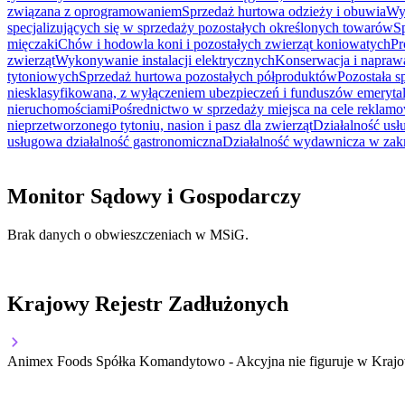
związana z oprogramowaniem
Sprzedaż hurtowa odzieży i obuwia
Wy
specjalizujących się w sprzedaży pozostałych określonych towarów
S
mięczaki
Chów i hodowla koni i pozostałych zwierząt koniowatych
Pr
zwierząt
Wykonywanie instalacji elektrycznych
Konserwacja i napraw
tytoniowych
Sprzedaż hurtowa pozostałych półproduktów
Pozostała s
niesklasyfikowana, z wyłączeniem ubezpieczeń i funduszów emeryta
nieruchomościami
Pośrednictwo w sprzedaży miejsca na cele reklamo
nieprzetworzonego tytoniu, nasion i pasz dla zwierząt
Działalność us
usługowa działalność gastronomiczna
Działalność wydawnicza w zak
Monitor Sądowy i Gospodarczy
Brak danych o obwieszczeniach w MSiG.
Krajowy Rejestr Zadłużonych
Animex Foods Spółka Komandytowo - Akcyjna nie figuruje w Krajow