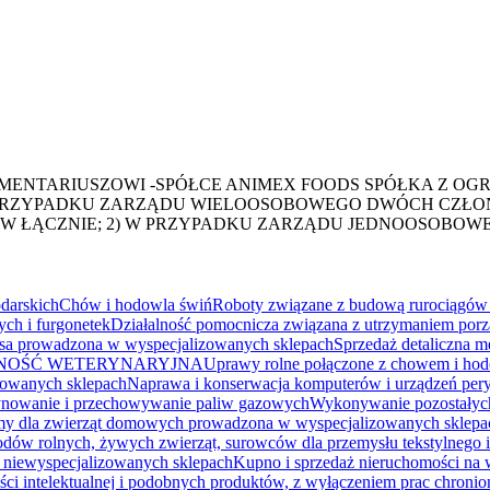
MENTARIUSZOWI -SPÓŁCE ANIMEX FOODS SPÓŁKA Z OG
W PRZYPADKU ZARZĄDU WIELOOSOBOWEGO DWÓCH CZŁO
W ŁĄCZNIE; 2) W PRZYPADKU ZARZĄDU JEDNOOSOBOW
darskich
Chów i hodowla świń
Roboty związane z budową rurociągów p
ch i furgonetek
Działalność pomocnicza związana z utrzymaniem por
ięsa prowadzona w wyspecjalizowanych sklepach
Sprzedaż detaliczna m
NOŚĆ WETERYNARYJNA
Uprawy rolne połączone z chowem i hodo
zowanych sklepach
Naprawa i konserwacja komputerów i urządzeń pery
nowanie i przechowywanie paliw gazowych
Wykonywanie pozostałyc
rmy dla zwierząt domowych prowadzona w wyspecjalizowanych sklepa
łodów rolnych, żywych zwierząt, surowców dla przemysłu tekstylnego 
w niewyspecjalizowanych sklepach
Kupno i sprzedaż nieruchomości na 
ci intelektualnej i podobnych produktów, z wyłączeniem prac chroni