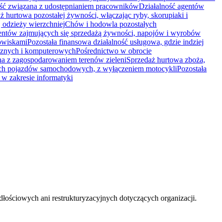
ność związana z udostępnianiem pracowników
Działalność agentów
ż hurtowa pozostałej żywności, włączając ryby, skorupiaki i
j odzieży wierzchniej
Chów i hodowla pozostałych
entów zajmujących się sprzedażą żywności, napojów i wyrobów
gowiskami
Pozostała finansowa działalność usługowa, gdzie indziej
ycznych i komputerowych
Pośrednictwo w obrocie
na z zagospodarowaniem terenów zieleni
Sprzedaż hurtowa zboża,
ych pojazdów samochodowych, z wyłączeniem motocykli
Pozostała
w zakresie informatyki
ściowych ani restrukturyzacyjnych dotyczących organizacji.