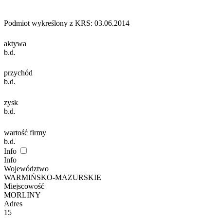
Podmiot wykreślony z KRS: 03.06.2014
aktywa
b.d.
przychód
b.d.
zysk
b.d.
wartość firmy
b.d.
Info
Info
Województwo
WARMIŃSKO-MAZURSKIE
Miejscowość
MORLINY
Adres
15