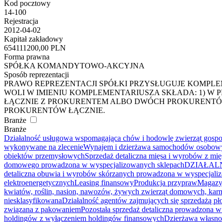
Kod pocztowy
14-100
Rejestracja
2012-04-02
Kapitał zakładowy
654111200,00 PLN
Forma prawna
SPÓŁKA KOMANDYTOWO-AKCYJNA
Sposób reprezentacji
PRAWO REPREZENTACJI SPÓŁKI PRZYSŁUGUJE KOMPLE
WOLI W IMIENIU KOMPLEMENTARIUSZA SKŁADA: 1) 
ŁĄCZNIE Z PROKURENTEM ALBO DWÓCH PROKURENTÓ
PROKURENTÓW ŁĄCZNIE.
Branże
Branże
Działalność usługowa wspomagająca chów i hodowlę zwierząt gospo
wykonywane na zlecenie
Wynajem i dzierżawa samochodów osobowy
obiektów przemysłowych
Sprzedaż detaliczna mięsa i wyrobów z m
domowego prowadzona w wyspecjalizowanych sklepach
DZIAŁAL
detaliczna obuwia i wyrobów skórzanych prowadzona w wyspecjali
elektroenergetycznych
Leasing finansowy
Produkcja przypraw
Magazy
kwiatów, roślin, nasion, nawozów, żywych zwierząt domowych, ka
niesklasyfikowana
Działalność agentów zajmujących się sprzedażą p
związana z pakowaniem
Pozostała sprzedaż detaliczna prowadzona 
holdingów z wyłączeniem holdingów finansowych
Dzierżawa własnoś