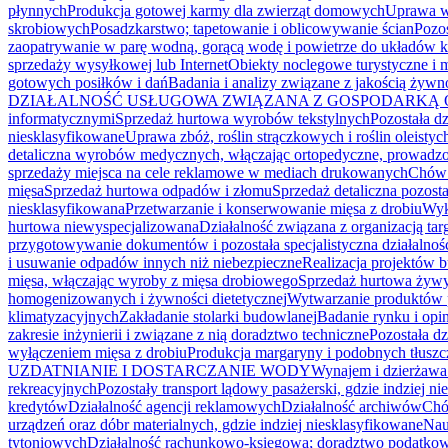
płynnych
Produkcja gotowej karmy dla zwierząt domowych
Uprawa wa
skrobiowych
Posadzkarstwo; tapetowanie i oblicowywanie ścian
Pozo
zaopatrywanie w parę wodną, gorącą wodę i powietrze do układów k
sprzedaży wysyłkowej lub Internet
Obiekty noclegowe turystyczne i 
gotowych posiłków i dań
Badania i analizy związane z jakością żywn
DZIAŁALNOŚĆ USŁUGOWA ZWIĄZANA Z GOSPODARKĄ
informatycznymi
Sprzedaż hurtowa wyrobów tekstylnych
Pozostała dz
niesklasyfikowane
Uprawa zbóż, roślin strączkowych i roślin oleisty
detaliczna wyrobów medycznych, włączając ortopedyczne, prowadz
sprzedaży miejsca na cele reklamowe w mediach drukowanych
Chów 
mięsa
Sprzedaż hurtowa odpadów i złomu
Sprzedaż detaliczna pozos
niesklasyfikowana
Przetwarzanie i konserwowanie mięsa z drobiu
Wyk
hurtowa niewyspecjalizowana
Działalność związana z organizacją ta
przygotowywanie dokumentów i pozostała specjalistyczna działalno
i usuwanie odpadów innych niż niebezpieczne
Realizacja projektów
mięsa, włączając wyroby z mięsa drobiowego
Sprzedaż hurtowa żywy
homogenizowanych i żywności dietetycznej
Wytwarzanie produktów 
klimatyzacyjnych
Zakładanie stolarki budowlanej
Badanie rynku i opin
zakresie inżynierii i związane z nią doradztwo techniczne
Pozostała dz
wyłączeniem mięsa z drobiu
Produkcja margaryny i podobnych tłusz
UZDATNIANIE I DOSTARCZANIE WODY
Wynajem i dzierżawa
rekreacyjnych
Pozostały transport lądowy pasażerski, gdzie indziej n
kredytów
Działalność agencji reklamowych
Działalność archiwów
Chó
urządzeń oraz dóbr materialnych, gdzie indziej niesklasyfikowane
Nau
tytoniowych
Działalność rachunkowo-księgowa; doradztwo podatko