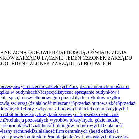
RANICZONĄ ODPOWIEDZIALNOŚCIĄ. OŚWIADCZENIA
NKÓW ZARZĄDU ŁĄCZNIE, JEDEN CZŁONEK ZARZĄDU
EGO JEDEN CZŁONEK ZARZĄDU ALBO DWÓCH
rzesyłowych i sieci rozdzielczych
Zarządzanie nieruchomościami
ządku w budynkach
Niespecjalistyczne sprzątanie budynków i
ebli, sprzętu oświetleniowego i pozostałych artykułów użytku
wlą zwierząt (działalność mieszana)
Sprzedaż hurtowa skór
Sprzedaż
feryjnych
Roboty związane z budową linii telekomunikacyjnych i
h robót budowlanych wykończeniowych
Sprzedaż detaliczna
ch
Produkcja pozostałych wyrobów tekstylnych, gdzie indziej
i półproduktów
Działalność holdingów finansowych
Działalność
własny rachunek
Działalność firm centralnych (head offices) i
onych prawem autorskim
Produkcja olejów i pozostałych tłuszczów