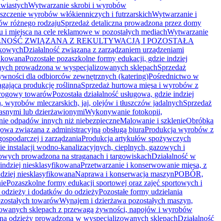
lwiastych
Wytwarzanie skrobi i wyrobów
yszczenie wyrobów włókienniczych i futrzarskich
Wytwarzanie i
rów różnego rodzaju
Sprzedaż detaliczna prowadzona przez domy
u i miejsca na cele reklamowe w pozostałych mediach
Wytwarzanie
NOŚĆ ZWIĄZANA Z REKULTYWACJĄ I POZOSTAŁA
nkowych
Działalność związana z zarządzaniem urządzeniami
fikowana
Pozostałe pozaszkolne formy edukacji, gdzie indziej
lnych prowadzona w wyspecjalizowanych sklepach
Sprzedaż
ywności dla odbiorców zewnętrznych (katering)
Pośrednictwo w
ająca produkcję roślinną
Sprzedaż hurtowa mięsa i wyrobów z
drogowy towarów
Pozostała działalność usługowa, gdzie indziej
 wyrobów mleczarskich, jaj, olejów i tłuszczów jadalnych
Sprzedaż
asnymi lub dzierżawionymi
Wykonywanie fotokopii,
nie odpadów innych niż niebezpieczne
Malowanie i szklenie
Obróbka
gowa związana z administracyjną obsługą biura
Produkcja wyrobów z
gospodarczej i zarządzania
Produkcja artykułów spożywczych
 instalacji wodno-kanalizacyjnych, cieplnych, gazowych i
owych prowadzona na straganach i targowiskach
Działalność w
indziej niesklasyfikowana
Przetwarzanie i konserwowanie mięsa, z
dziej niesklasyfikowana
Naprawa i konserwacja maszyn
POBÓR,
nie
Pozaszkolne formy edukacji sportowej oraz zajęć sportowych i
j odzieży i dodatków do odzieży
Pozostałe formy udzielania
zostałych towarów
Wynajem i dzierżawa pozostałych maszyn,
zowanych sklepach z przewagą żywności, napojów i wyrobów
zna odzieży prowadzona w wyspecjalizowanych sklepach
Działalność