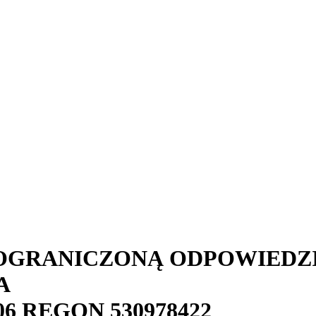
 OGRANICZONĄ ODPOWIEDZ
A
06
REGON
530978422