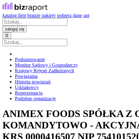
katalog firm
branże
pakiety
pobierz dane
api
zaloguj się
☰
Podsumowanie
Monitor Sądowy i Gospodarczy
Krajowy Rejestr Zadłużonych
Powiązania
Historia powiązań
Udziałowcy
Reprezentacja
Podobne organizacje
ANIMEX FOODS SPÓŁKA Z
KOMANDYTOWO - AKCYJN
KRS
0000416507
NIP
75410152