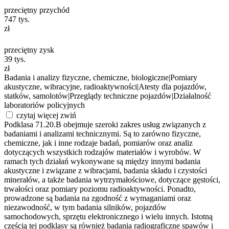
przeciętny przychód
747
tys.
zł
przeciętny zysk
39
tys.
zł
Badania i analizy fizyczne, chemiczne, biologiczne
|
Pomiary
akustyczne, wibracyjne, radioaktywności
|
Atesty dla pojazdów,
statków, samolotów
|
Przeglądy techniczne pojazdów
|
Działalność
laboratoriów policyjnych
czytaj więcej
zwiń
Podklasa 71.20.B obejmuje szeroki zakres usług związanych z
badaniami i analizami technicznymi. Są to zarówno fizyczne,
chemiczne, jak i inne rodzaje badań, pomiarów oraz analiz
dotyczących wszystkich rodzajów materiałów i wyrobów. W
ramach tych działań wykonywane są między innymi badania
akustyczne i związane z wibracjami, badania składu i czystości
minerałów, a także badania wytrzymałościowe, dotyczące gęstości,
trwałości oraz pomiary poziomu radioaktywności. Ponadto,
prowadzone są badania na zgodność z wymaganiami oraz
niezawodność, w tym badania silników, pojazdów
samochodowych, sprzętu elektronicznego i wielu innych. Istotną
częścią tej podklasy są również badania radiograficzne spawów i