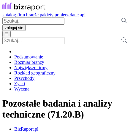
katalog firm
branże
pakiety
pobierz dane
api
zaloguj się
☰
Podsumowanie
Rozmiar branży
Największe firmy
Rozkład geograficzny
Przychody
Zyski
Wycena
Pozostałe badania i analizy
techniczne (71.20.B)
BizRaport.pl