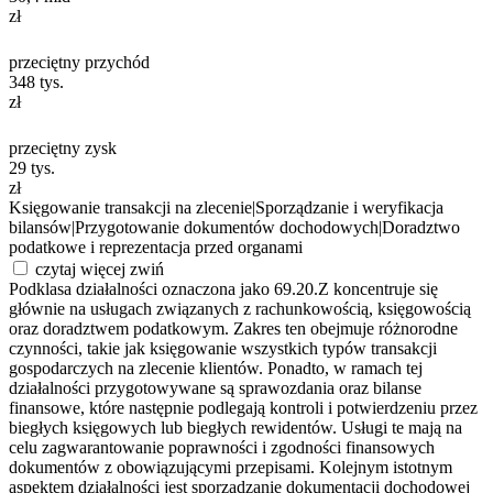
zł
przeciętny przychód
348
tys.
zł
przeciętny zysk
29
tys.
zł
Księgowanie transakcji na zlecenie
|
Sporządzanie i weryfikacja
bilansów
|
Przygotowanie dokumentów dochodowych
|
Doradztwo
podatkowe i reprezentacja przed organami
czytaj więcej
zwiń
Podklasa działalności oznaczona jako 69.20.Z koncentruje się
głównie na usługach związanych z rachunkowością, księgowością
oraz doradztwem podatkowym. Zakres ten obejmuje różnorodne
czynności, takie jak księgowanie wszystkich typów transakcji
gospodarczych na zlecenie klientów. Ponadto, w ramach tej
działalności przygotowywane są sprawozdania oraz bilanse
finansowe, które następnie podlegają kontroli i potwierdzeniu przez
biegłych księgowych lub biegłych rewidentów. Usługi te mają na
celu zagwarantowanie poprawności i zgodności finansowych
dokumentów z obowiązującymi przepisami. Kolejnym istotnym
aspektem działalności jest sporządzanie dokumentacji dochodowej