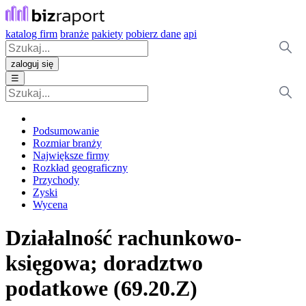
katalog firm
branże
pakiety
pobierz dane
api
zaloguj się
☰
Podsumowanie
Rozmiar branży
Największe firmy
Rozkład geograficzny
Przychody
Zyski
Wycena
Działalność rachunkowo-
księgowa; doradztwo
podatkowe (69.20.Z)