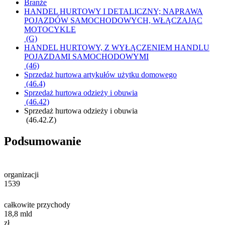
Branże
HANDEL HURTOWY I DETALICZNY; NAPRAWA
POJAZDÓW SAMOCHODOWYCH, WŁĄCZAJĄC
MOTOCYKLE
(G)
HANDEL HURTOWY, Z WYŁĄCZENIEM HANDLU
POJAZDAMI SAMOCHODOWYMI
(46)
Sprzedaż hurtowa artykułów użytku domowego
(46.4)
Sprzedaż hurtowa odzieży i obuwia
(46.42)
Sprzedaż hurtowa odzieży i obuwia
(46.42.Z)
Podsumowanie
organizacji
1539
całkowite przychody
18,8
mld
zł