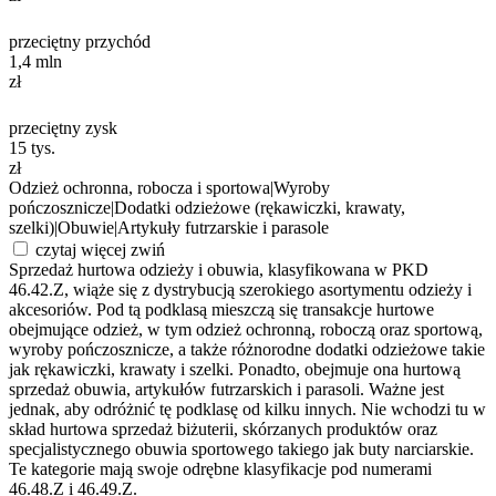
przeciętny przychód
1,4
mln
zł
przeciętny zysk
15
tys.
zł
Odzież ochronna, robocza i sportowa
|
Wyroby
pończosznicze
|
Dodatki odzieżowe (rękawiczki, krawaty,
szelki)
|
Obuwie
|
Artykuły futrzarskie i parasole
czytaj więcej
zwiń
Sprzedaż hurtowa odzieży i obuwia, klasyfikowana w PKD
46.42.Z, wiąże się z dystrybucją szerokiego asortymentu odzieży i
akcesoriów. Pod tą podklasą mieszczą się transakcje hurtowe
obejmujące odzież, w tym odzież ochronną, roboczą oraz sportową,
wyroby pończosznicze, a także różnorodne dodatki odzieżowe takie
jak rękawiczki, krawaty i szelki. Ponadto, obejmuje ona hurtową
sprzedaż obuwia, artykułów futrzarskich i parasoli. Ważne jest
jednak, aby odróżnić tę podklasę od kilku innych. Nie wchodzi tu w
skład hurtowa sprzedaż biżuterii, skórzanych produktów oraz
specjalistycznego obuwia sportowego takiego jak buty narciarskie.
Te kategorie mają swoje odrębne klasyfikacje pod numerami
46.48.Z i 46.49.Z.