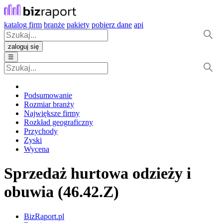
katalog firm
branże
pakiety
pobierz dane
api
zaloguj się
☰
Podsumowanie
Rozmiar branży
Największe firmy
Rozkład geograficzny
Przychody
Zyski
Wycena
Sprzedaż hurtowa odzieży i
obuwia (46.42.Z)
BizRaport.pl