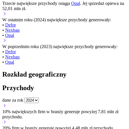
Trzecie największe przychody osiąga
Opal
. Jej sprzedaż opiewa na
52,01 mln zł.
W ostatnim roku (2024) największe przychody generowały:
•
Defor
•
Nexbau
•
Opal
W poprzednim roku (2023) największe przychody generowały:
•
Defor
•
Nexbau
•
Opal
Rozkład geograficzny
Przychody
dane za rok
10% największych firm w branży generuje powyżej 7,81 mln zł
przychodu.
20% firm w branży generuje powyżej 4,48 mln zł przychodu.