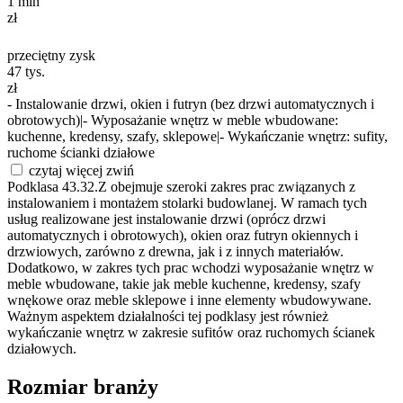
1
mln
zł
przeciętny zysk
47
tys.
zł
- Instalowanie drzwi, okien i futryn (bez drzwi automatycznych i
obrotowych)
|
- Wyposażanie wnętrz w meble wbudowane:
kuchenne, kredensy, szafy, sklepowe
|
- Wykańczanie wnętrz: sufity,
ruchome ścianki działowe
czytaj więcej
zwiń
Podklasa 43.32.Z obejmuje szeroki zakres prac związanych z
instalowaniem i montażem stolarki budowlanej. W ramach tych
usług realizowane jest instalowanie drzwi (oprócz drzwi
automatycznych i obrotowych), okien oraz futryn okiennych i
drzwiowych, zarówno z drewna, jak i z innych materiałów.
Dodatkowo, w zakres tych prac wchodzi wyposażanie wnętrz w
meble wbudowane, takie jak meble kuchenne, kredensy, szafy
wnękowe oraz meble sklepowe i inne elementy wbudowywane.
Ważnym aspektem działalności tej podklasy jest również
wykańczanie wnętrz w zakresie sufitów oraz ruchomych ścianek
działowych.
Rozmiar branży