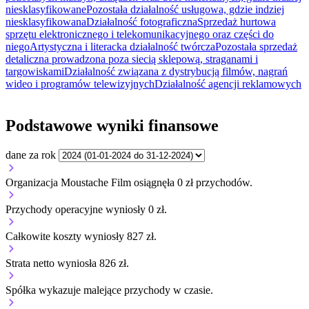
niesklasyfikowane
Pozostała działalność usługowa, gdzie indziej
niesklasyfikowana
Działalność fotograficzna
Sprzedaż hurtowa
sprzętu elektronicznego i telekomunikacyjnego oraz części do
niego
Artystyczna i literacka działalność twórcza
Pozostała sprzedaż
detaliczna prowadzona poza siecią sklepową, straganami i
targowiskami
Działalność związana z dystrybucją filmów, nagrań
wideo i programów telewizyjnych
Działalność agencji reklamowych
Podstawowe wyniki finansowe
dane za rok
Organizacja Moustache Film osiągnęła 0 zł przychodów.
Przychody operacyjne wyniosły 0 zł.
Całkowite koszty wyniosły 827 zł.
Strata netto wyniosła 826 zł.
Spółka wykazuje
malejące
przychody w czasie.