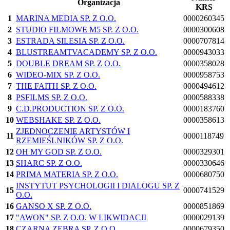
Organizacja
KRS
1
MARINA MEDIA SP. Z O.O.
0000260345
2
STUDIO FILMOWE M5 SP. Z O.O.
0000300608
3
ESTRADA SILESIA SP. Z O.O.
0000707814
4
BLUSTREAMTVACADEMY SP. Z O.O.
0000943033
5
DOUBLE DREAM SP. Z O.O.
0000358028
6
WIDEO-MIX SP. Z O.O.
0000958753
7
THE FAITH SP. Z O.O.
0000494612
8
PSFILMS SP. Z O.O.
0000588338
9
C.D.PRODUCTION SP. Z O.O.
0000183760
10
WEBSHAKE SP. Z O.O.
0000358613
ZJEDNOCZENIE ARTYSTÓW I
11
0000118749
RZEMIEŚLNIKÓW SP. Z O.O.
12
OH MY GOD SP. Z O.O.
0000329301
13
SHARC SP. Z O.O.
0000330646
14
PRIMA MATERIA SP. Z O.O.
0000680750
INSTYTUT PSYCHOLOGII I DIALOGU SP. Z
15
0000741529
O.O.
16
GANSO X SP. Z O.O.
0000851869
17
"AWON" SP. Z O.O. W LIKWIDACJI
0000029139
18
CZARNA ZEBRA SP. Z O.O.
0000679350