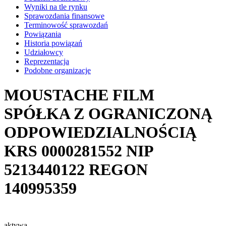
Wyniki na tle rynku
Sprawozdania finansowe
Terminowość sprawozdań
Powiązania
Historia powiązań
Udziałowcy
Reprezentacja
Podobne organizacje
MOUSTACHE FILM
SPÓŁKA Z OGRANICZONĄ
ODPOWIEDZIALNOŚCIĄ
KRS
0000281552
NIP
5213440122
REGON
140995359
aktywa