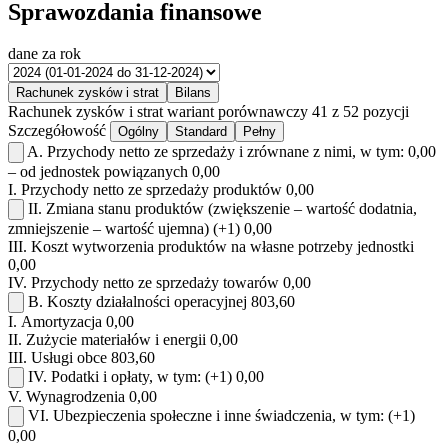
Sprawozdania finansowe
dane za rok
Rachunek zysków i strat
Bilans
Rachunek zysków i strat
wariant porównawczy
41 z 52 pozycji
Szczegółowość
Ogólny
Standard
Pełny
A.
Przychody netto ze sprzedaży i zrównane z nimi, w tym:
0,00
– od jednostek powiązanych
0,00
I.
Przychody netto ze sprzedaży produktów
0,00
II.
Zmiana stanu produktów (zwiększenie – wartość dodatnia,
zmniejszenie – wartość ujemna)
(+1)
0,00
III.
Koszt wytworzenia produktów na własne potrzeby jednostki
0,00
IV.
Przychody netto ze sprzedaży towarów
0,00
B.
Koszty działalności operacyjnej
803,60
I.
Amortyzacja
0,00
II.
Zużycie materiałów i energii
0,00
III.
Usługi obce
803,60
IV.
Podatki i opłaty, w tym:
(+1)
0,00
V.
Wynagrodzenia
0,00
VI.
Ubezpieczenia społeczne i inne świadczenia, w tym:
(+1)
0,00