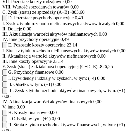
VII.
Pozostałe koszty rodzajowe
0,00
VIII.
Wartość sprzedanych towarów
0,00
C.
Zysk (strata) ze sprzedaży (A–B)
-803,60
D.
Pozostałe przychody operacyjne
0,49
I.
Zysk z tytułu rozchodu niefinansowych aktywów trwałych
0,00
II.
Dotacje
0,00
III.
Aktualizacja wartości aktywów niefinansowych
0,00
IV.
Inne przychody operacyjne
0,49
E.
Pozostałe koszty operacyjne
23,14
I.
Strata z tytułu rozchodu niefinansowych aktywów trwałych
0,00
II.
Aktualizacja wartości aktywów niefinansowych
0,00
III.
Inne koszty operacyjne
23,14
F.
Zysk (strata) z działalności operacyjnej (C+D–E)
-826,25
G.
Przychody finansowe
0,00
I.
Dywidendy i udziały w zyskach, w tym:
(+4)
0,00
II.
Odsetki, w tym:
(+1)
0,00
III.
Zysk z tytułu rozchodu aktywów finansowych, w tym:
(+1)
0,00
IV.
Aktualizacja wartości aktywów finansowych
0,00
V.
inne
0,00
H.
Koszty finansowe
0,00
I.
Odsetki, w tym:
(+1)
0,00
II.
Strata z tytułu rozchodu aktywów finansowych, w tym:
(+1)
0,00