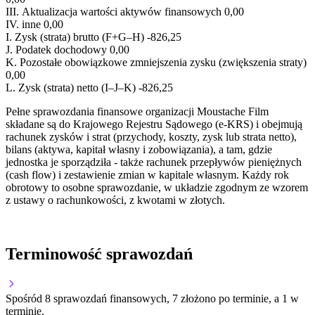
III.
Aktualizacja wartości aktywów finansowych
0,00
IV.
inne
0,00
I.
Zysk (strata) brutto (F+G–H)
-826,25
J.
Podatek dochodowy
0,00
K.
Pozostałe obowiązkowe zmniejszenia zysku (zwiększenia straty)
0,00
L.
Zysk (strata) netto (I–J–K)
-826,25
Pełne sprawozdania finansowe organizacji Moustache Film
składane są do Krajowego Rejestru Sądowego (e-KRS) i obejmują
rachunek zysków i strat (przychody, koszty, zysk lub strata netto),
bilans (aktywa, kapitał własny i zobowiązania), a tam, gdzie
jednostka je sporządziła - także rachunek przepływów pieniężnych
(cash flow) i zestawienie zmian w kapitale własnym. Każdy rok
obrotowy to osobne sprawozdanie, w układzie zgodnym ze wzorem
z ustawy o rachunkowości, z kwotami w złotych.
Terminowość sprawozdań
Spośród 8 sprawozdań finansowych, 7 złożono po terminie, a 1 w
terminie.