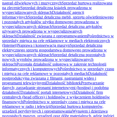
nagrań dźwiękowych i muzycznych
Sprzedaż hurtowa realizowana
na zlecenie
Sprzedaż detaliczna książek prowadzona w
wyspecjalizowanych sklepach
Działalność agencji
informacyjnych
Sprzedaż detaliczna mebli, sprzętu oświetleniowego
i pozostałych artykułów użytku domowego prowadzona w
wyspecjalizowanych sklepach
Sprzedaż detaliczna artykułów
używanych prowadzona w wyspecjalizowanych
sklepach
Działalność związana z oprogramowaniem
Pośrednictwo w
sprzedaży miejsca na cele reklamowe w mediach elektronicznych
(Internet)
Naprawa i konserwacja maszyn
Sprzedaż detaliczna
elektrycznego sprzętu gospodarstwa domowego prowadzona w
wyspecjalizowanych sklepach
Sprzedaż detaliczna pozostałych
nowych wyrobów prowadzona w wyspecjalizowanych
sklepach
Pozostała działalność usługowa w zakresie technologii
informatycznych i komputerowych
Pośrednictwo w sprzedaży czasu
i miejsca na cele reklamowe w pozostałych mediach
Działalność
postprodukcyjna związana z filmami, nagraniami wideo i
programami telewizyjnymi
Działalność bibliotek
Przetwarzanie
danych; zarządzanie stronami internetowymi (hosting) i podobna
działalność
Działalność portali internetowych
Działalność firm
centralnych (head offices) i holdingów z wyłączeniem holdingów
finansowych
Pośrednictwo w sprzedaży czasu i miejsca na cele
reklamowe w radio i telewizji
Sprzedaż hurtowa komputerów,
urządzeń peryferyjnych i oprogramowania
Wynajem i dzierżawa
pozostałych maszyn, urządzeń oraz dóbr materialnych, gdzie indziej