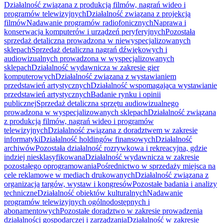
Działalność związana z produkcją filmów, nagrań wideo i
programów telewizyjnych
Działalność związana z projekcją
filmów
Nadawanie programów radiofonicznych
Naprawa i
konserwacja komputerów i urządzeń peryferyjnych
Pozostała
sprzedaż detaliczna prowadzona w niewyspecjalizowanych
sklepach
Sprzedaż detaliczna nagrań dźwiękowych i
audiowizualnych prowadzona w wyspecjalizowanych
sklepach
Działalność wydawnicza w zakresie gier
komputerowych
Działalność związana z wystawianiem
przedstawień artystycznych
Działalność wspomagająca wystawianie
przedstawień artystycznych
Badanie rynku i opinii
publicznej
Sprzedaż detaliczna sprzętu audiowizualnego
prowadzona w wyspecjalizowanych sklepach
Działalność związana
z produkcją filmów, nagrań wideo i programów
telewizyjnych
Działalność związana z doradztwem w zakresie
informatyki
Działalność holdingów finansowych
Działalność
archiwów
Pozostała działalność rozrywkowa i rekreacyjna, gdzie
indziej niesklasyfikowana
Działalność wydawnicza w zakresie
pozostałego oprogramowania
Pośrednictwo w sprzedaży miejsca na
cele reklamowe w mediach drukowanych
Działalność związana z
organizacją targów, wystaw i kongresów
Pozostałe badania i analizy
techniczne
Działalność obiektów kulturalnych
Nadawanie
programów telewizyjnych ogólnodostępnych i
abonamentowych
Pozostałe doradztwo w zakresie prowadzenia
działalności gospodarczej i zarządzania
Działalność w zakresie