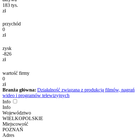
183
tys.
zł
przychód
0
zł
zysk
-826
zł
wartość firmy
0
zł
Branża główna:
Działalność związana z produkcją filmów, nagrań
wideo i programów telewizyjnych
Info
Info
Województwo
WIELKOPOLSKIE
Miejscowość
POZNAŃ
Adres