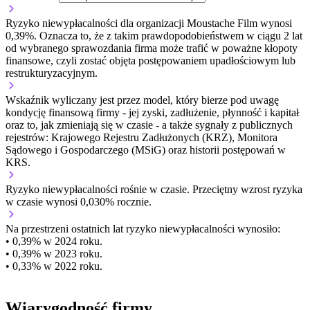
Ryzyko niewypłacalności dla organizacji Moustache Film wynosi
0,39%. Oznacza to, że z takim prawdopodobieństwem w ciągu 2 lat
od wybranego sprawozdania firma może trafić w poważne kłopoty
finansowe, czyli zostać objęta postępowaniem upadłościowym lub
restrukturyzacyjnym.
Wskaźnik wyliczany jest przez model, który bierze pod uwagę
kondycję finansową firmy - jej zyski, zadłużenie, płynność i kapitał
oraz to, jak zmieniają się w czasie - a także sygnały z publicznych
rejestrów: Krajowego Rejestru Zadłużonych (KRZ), Monitora
Sądowego i Gospodarczego (MSiG) oraz historii postępowań w
KRS.
Ryzyko niewypłacalności
rośnie w czasie.
Przeciętny
wzrost
ryzyka
w czasie wynosi 0,030% rocznie.
Na przestrzeni ostatnich lat ryzyko niewypłacalności wynosiło:
• 0,39% w 2024 roku.
• 0,39% w 2023 roku.
• 0,33% w 2022 roku.
Wiarygodność firmy