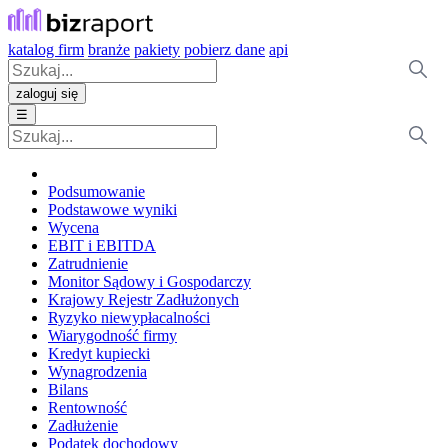
katalog firm
branże
pakiety
pobierz dane
api
zaloguj się
☰
Podsumowanie
Podstawowe wyniki
Wycena
EBIT i EBITDA
Zatrudnienie
Monitor Sądowy i Gospodarczy
Krajowy Rejestr Zadłużonych
Ryzyko niewypłacalności
Wiarygodność firmy
Kredyt kupiecki
Wynagrodzenia
Bilans
Rentowność
Zadłużenie
Podatek dochodowy