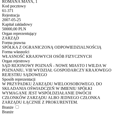
ROMANA MAYA, 1
Kod pocztowy
61-371
Rejestracja
2007-05-25
Kapitał zakładowy
50000,00 PLN
Organ reprezentujący
ZARZĄD
Forma prawna
SPÓŁKA Z OGRANICZONĄ ODPOWIEDZIALNOŚCIĄ
Forma własności
WŁASNOŚĆ KRAJOWYCH OSÓB FIZYCZNYCH
Organ rejestrowy
SĄD REJONOWY POZNAŃ - NOWE MIASTO I WILDA W
POZNANIU, VIII WYDZIAŁ GOSPODARCZY KRAJOWEGO
REJESTRU SĄDOWEGO
Sposób reprezentacji
W PRZYPADKU ZARZĄDU WIELOOSOBOWEGO, DO
SKŁADANIA OŚWIADCZEŃ W IMIENIU SPÓŁKI
WYMAGANE JEST WSPÓŁDZIAŁANIE DWÓCH
CZŁONKÓW ZARZĄDU ALBO JEDNEGO CZŁONKA
ZARZĄDU ŁĄCZNIE Z PROKURENTEM.
Branże
Branże