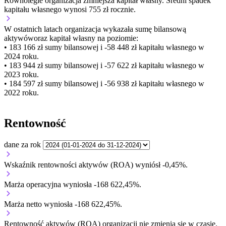
Równolegle organizacja
zmniejsza
kapitał własny.
Średni spadek
kapitału własnego wynosi 755 zł rocznie.
W ostatnich latach organizacja wykazała sumę bilansową
aktywów
oraz kapitał własny
na poziomie:
• 183 166 zł
sumy bilansowej i -58 448 zł kapitału własnego
w
2024 roku.
• 183 944 zł
sumy bilansowej i -57 622 zł kapitału własnego
w
2023 roku.
• 184 597 zł
sumy bilansowej i -56 938 zł kapitału własnego
w
2022 roku.
Rentowność
dane za rok
Wskaźnik rentowności aktywów (ROA) wyniósł -0,45%.
Marża operacyjna wyniosła -168 622,45%.
Marża netto wyniosła -168 622,45%.
Rentowność aktywów (ROA) organizacji
nie zmienia się w czasie.