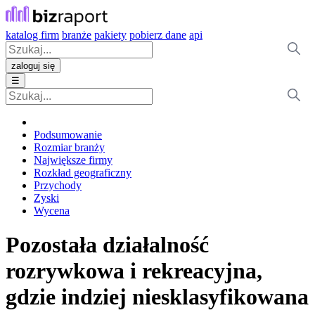
katalog firm
branże
pakiety
pobierz dane
api
zaloguj się
☰
Podsumowanie
Rozmiar branży
Największe firmy
Rozkład geograficzny
Przychody
Zyski
Wycena
Pozostała działalność
rozrywkowa i rekreacyjna,
gdzie indziej niesklasyfikowana