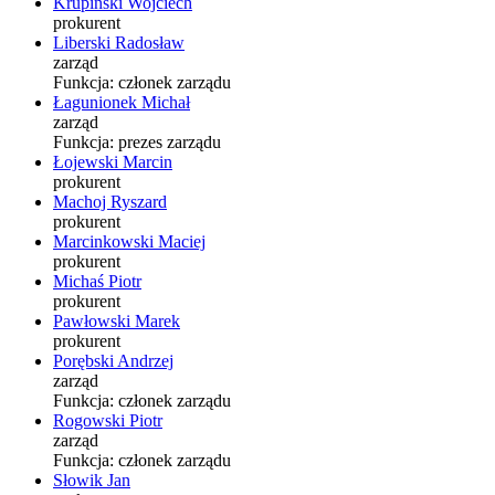
Krupiński Wojciech
prokurent
Liberski Radosław
zarząd
Funkcja:
członek zarządu
Łagunionek Michał
zarząd
Funkcja:
prezes zarządu
Łojewski Marcin
prokurent
Machoj Ryszard
prokurent
Marcinkowski Maciej
prokurent
Michaś Piotr
prokurent
Pawłowski Marek
prokurent
Porębski Andrzej
zarząd
Funkcja:
członek zarządu
Rogowski Piotr
zarząd
Funkcja:
członek zarządu
Słowik Jan