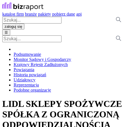
katalog firm
branże
pakiety
pobierz dane
api
zaloguj się
☰
Podsumowanie
Monitor Sądowy i Gospodarczy
Krajowy Rejestr Zadłużonych
Powiązania
Historia powiązań
Udziałowcy
Reprezentacja
Podobne organizacje
LIDL SKLEPY SPOŻYWCZE
SPÓŁKA Z OGRANICZONĄ
ODPOWIEDZIALNOŚCIĄ