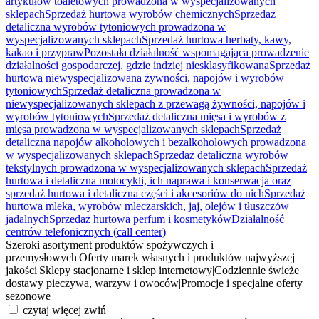
artykułów toaletowych prowadzona w wyspecjalizowanych
sklepach
Sprzedaż hurtowa wyrobów chemicznych
Sprzedaż
detaliczna wyrobów tytoniowych prowadzona w
wyspecjalizowanych sklepach
Sprzedaż hurtowa herbaty, kawy,
kakao i przypraw
Pozostała działalność wspomagająca prowadzenie
działalności gospodarczej, gdzie indziej niesklasyfikowana
Sprzedaż
hurtowa niewyspecjalizowana żywności, napojów i wyrobów
tytoniowych
Sprzedaż detaliczna prowadzona w
niewyspecjalizowanych sklepach z przewagą żywności, napojów i
wyrobów tytoniowych
Sprzedaż detaliczna mięsa i wyrobów z
mięsa prowadzona w wyspecjalizowanych sklepach
Sprzedaż
detaliczna napojów alkoholowych i bezalkoholowych prowadzona
w wyspecjalizowanych sklepach
Sprzedaż detaliczna wyrobów
tekstylnych prowadzona w wyspecjalizowanych sklepach
Sprzedaż
hurtowa i detaliczna motocykli, ich naprawa i konserwacja oraz
sprzedaż hurtowa i detaliczna części i akcesoriów do nich
Sprzedaż
hurtowa mleka, wyrobów mleczarskich, jaj, olejów i tłuszczów
jadalnych
Sprzedaż hurtowa perfum i kosmetyków
Działalność
centrów telefonicznych (call center)
Szeroki asortyment produktów spożywczych i
przemysłowych
|
Oferty marek własnych i produktów najwyższej
jakości
|
Sklepy stacjonarne i sklep internetowy
|
Codziennie świeże
dostawy pieczywa, warzyw i owoców
|
Promocje i specjalne oferty
sezonowe
czytaj więcej
zwiń