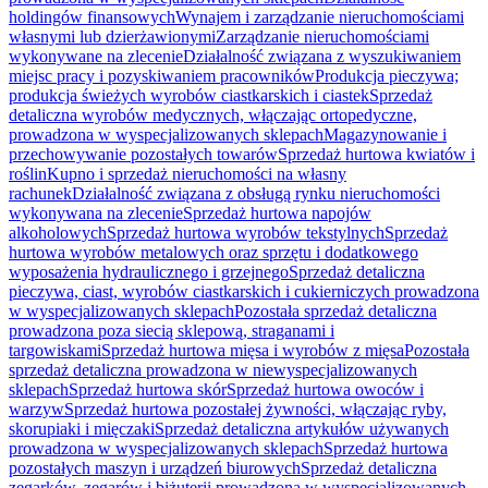
holdingów finansowych
Wynajem i zarządzanie nieruchomościami
własnymi lub dzierżawionymi
Zarządzanie nieruchomościami
wykonywane na zlecenie
Działalność związana z wyszukiwaniem
miejsc pracy i pozyskiwaniem pracowników
Produkcja pieczywa;
produkcja świeżych wyrobów ciastkarskich i ciastek
Sprzedaż
detaliczna wyrobów medycznych, włączając ortopedyczne,
prowadzona w wyspecjalizowanych sklepach
Magazynowanie i
przechowywanie pozostałych towarów
Sprzedaż hurtowa kwiatów i
roślin
Kupno i sprzedaż nieruchomości na własny
rachunek
Działalność związana z obsługą rynku nieruchomości
wykonywana na zlecenie
Sprzedaż hurtowa napojów
alkoholowych
Sprzedaż hurtowa wyrobów tekstylnych
Sprzedaż
hurtowa wyrobów metalowych oraz sprzętu i dodatkowego
wyposażenia hydraulicznego i grzejnego
Sprzedaż detaliczna
pieczywa, ciast, wyrobów ciastkarskich i cukierniczych prowadzona
w wyspecjalizowanych sklepach
Pozostała sprzedaż detaliczna
prowadzona poza siecią sklepową, straganami i
targowiskami
Sprzedaż hurtowa mięsa i wyrobów z mięsa
Pozostała
sprzedaż detaliczna prowadzona w niewyspecjalizowanych
sklepach
Sprzedaż hurtowa skór
Sprzedaż hurtowa owoców i
warzyw
Sprzedaż hurtowa pozostałej żywności, włączając ryby,
skorupiaki i mięczaki
Sprzedaż detaliczna artykułów używanych
prowadzona w wyspecjalizowanych sklepach
Sprzedaż hurtowa
pozostałych maszyn i urządzeń biurowych
Sprzedaż detaliczna
zegarków, zegarów i biżuterii prowadzona w wyspecjalizowanych