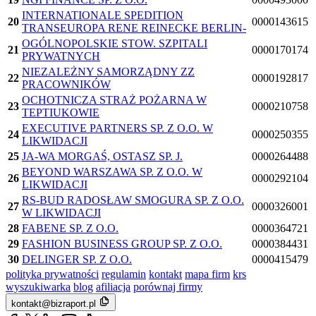
INTERNATIONALE SPEDITION
20
0000143615
TRANSEUROPA RENE REINECKE BERLIN-
OGÓLNOPOLSKIE STOW. SZPITALI
21
0000170174
PRYWATNYCH
NIEZALEŻNY SAMORZĄDNY ZZ
22
0000192817
PRACOWNIKÓW
OCHOTNICZA STRAŻ POŻARNA W
23
0000210758
TEPTIUKOWIE
EXECUTIVE PARTNERS SP. Z O.O. W
24
0000250355
LIKWIDACJI
25
JA-WA MORGAŚ, OSTASZ SP. J.
0000264488
BEYOND WARSZAWA SP. Z O.O. W
26
0000292104
LIKWIDACJI
RS-BUD RADOSŁAW SMOGURA SP. Z O.O.
27
0000326001
W LIKWIDACJI
28
FABENE SP. Z O.O.
0000364721
29
FASHION BUSINESS GROUP SP. Z O.O.
0000384431
30
DELINGER SP. Z O.O.
0000415479
polityka prywatności
regulamin
kontakt
mapa firm
krs
wyszukiwarka
blog
afiliacja
porównaj firmy
kontakt@bizraport.pl