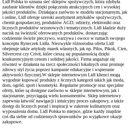
Lidl Polska to uznana sieć sklepów spożywczych, która zdobyła
zaufanie klientów dzięki połączeniu atrakcyjnych cen i wysokiej
jakości produktów. Działająca zarówno w modelu stacjonarnym, jak
i online, Lidl oferuje szeroki asortyment artykułów spożywczych,
chemii gospodarczej, produktów AGD, odzieży, elektroniki oraz
licznych produktów sezonowych i tematycznych. Lidl kładzie duży
nacisk na świeżość oferowanych produktów, dostarczając
codziennie świeże pieczywo, warzywa i owoce w ramach swojego
konceptu Ryneczek Lidla. Niezwykle różnorodna oferta Lidl
obejmuje także artykuły marek własnych, jak np. Pilos, Pikok, Cien,
Silvercrest czy Crivit, które cieszą się popularnością dzięki
konkurencyjnym cenom i solidnej jakości. Firma angażuje się
również w działania na rzecz społeczności lokalnych oraz promuje
zdrowy styl życia poprzez kampanie edukacyjne i wspieranie
aktywności fizycznej.W sklepie internetowym Lidl klienci mogą
wygodnie kupować produkty z licznych kategorii takich jak moda,
dom, ogród, sport i kosmetyki. Regularne promocje oraz specjalne
oferty, które są dostępne zarówno w sklepie internetowym, jak i
stacjonarnie, przyciągają wielu konsumentów. Sklep internetowy
zapewnia łatwość nawigacji i intuicyjny proces zakupowy, a także
dostęp do licznych porad i inspiracji w zakresie kulinarnym oraz
wyposażenia domu. Lidl Polska to miejsce, gdzie każdy znajdzie
coś dla siebie od codziennych sprawunków po wyjątkowe okazje
zakupowe.