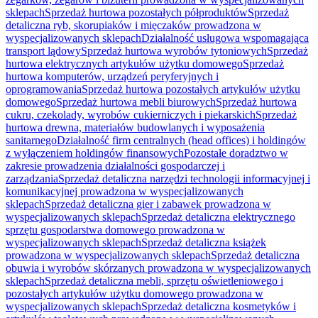
sklepach
Sprzedaż hurtowa pozostałych półproduktów
Sprzedaż
detaliczna ryb, skorupiaków i mięczaków prowadzona w
wyspecjalizowanych sklepach
Działalność usługowa wspomagająca
transport lądowy
Sprzedaż hurtowa wyrobów tytoniowych
Sprzedaż
hurtowa elektrycznych artykułów użytku domowego
Sprzedaż
hurtowa komputerów, urządzeń peryferyjnych i
oprogramowania
Sprzedaż hurtowa pozostałych artykułów użytku
domowego
Sprzedaż hurtowa mebli biurowych
Sprzedaż hurtowa
cukru, czekolady, wyrobów cukierniczych i piekarskich
Sprzedaż
hurtowa drewna, materiałów budowlanych i wyposażenia
sanitarnego
Działalność firm centralnych (head offices) i holdingów
z wyłączeniem holdingów finansowych
Pozostałe doradztwo w
zakresie prowadzenia działalności gospodarczej i
zarządzania
Sprzedaż detaliczna narzędzi technologii informacyjnej i
komunikacyjnej prowadzona w wyspecjalizowanych
sklepach
Sprzedaż detaliczna gier i zabawek prowadzona w
wyspecjalizowanych sklepach
Sprzedaż detaliczna elektrycznego
sprzętu gospodarstwa domowego prowadzona w
wyspecjalizowanych sklepach
Sprzedaż detaliczna książek
prowadzona w wyspecjalizowanych sklepach
Sprzedaż detaliczna
obuwia i wyrobów skórzanych prowadzona w wyspecjalizowanych
sklepach
Sprzedaż detaliczna mebli, sprzętu oświetleniowego i
pozostałych artykułów użytku domowego prowadzona w
wyspecjalizowanych sklepach
Sprzedaż detaliczna kosmetyków i