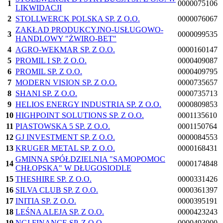
1
0000075106
LIKWIDACJI
2
STOLLWERCK POLSKA SP. Z O.O.
0000076067
ZAKŁAD PRODUKCYJNO-USŁUGOWO-
3
0000099535
HANDLOWY "ŻWIRO-BET"
4
AGRO-WEKMAR SP. Z O.O.
0000160147
5
PROMIL I SP. Z O.O.
0000409087
6
PROMIL SP. Z O.O.
0000409795
7
MODERN VISION SP. Z O.O.
0000735657
8
SHANI SP. Z O.O.
0000735713
9
HELIOS ENERGY INDUSTRIA SP. Z O.O.
0000809853
10
HIGHPOINT SOLUTIONS SP. Z O.O.
0001135610
11
PIASTOWSKA 5 SP. Z O.O.
0001150764
12
GJ INVESTMENT SP. Z O.O.
0000084553
13
KRUGER METAL SP. Z O.O.
0000168431
GMINNA SPÓŁDZIELNIA "SAMOPOMOC
14
0000174848
CHŁOPSKA" W DŁUGOSIODLE
15
THESHIRE SP. Z O.O.
0000331426
16
SILVA CLUB SP. Z O.O.
0000361397
17
INITIA SP. Z O.O.
0000395191
18
LEŚNA ALEJA SP. Z O.O.
0000423243
19
NGI FINANCE SP. Z O.O.
0000493000