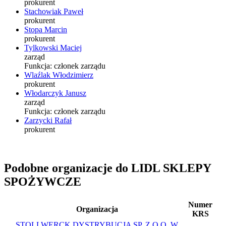
prokurent
Stachowiak Paweł
prokurent
Stopa Marcin
prokurent
Tylkowski Maciej
zarząd
Funkcja:
członek zarządu
Wlaźlak Włodzimierz
prokurent
Włodarczyk Janusz
zarząd
Funkcja:
członek zarządu
Zarzycki Rafał
prokurent
Podobne organizacje do LIDL SKLEPY
SPOŻYWCZE
Numer
Organizacja
KRS
STOLLWERCK DYSTRYBUCJA SP. Z O.O. W