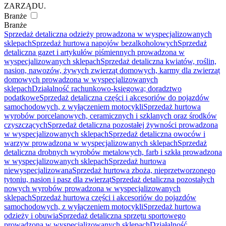
ZARZĄDU.
Branże
Branże
Sprzedaż detaliczna odzieży prowadzona w wyspecjalizowanych
sklepach
Sprzedaż hurtowa napojów bezalkoholowych
Sprzedaż
detaliczna gazet i artykułów piśmiennych prowadzona w
wyspecjalizowanych sklepach
Sprzedaż detaliczna kwiatów, roślin,
nasion, nawozów, żywych zwierząt domowych, karmy dla zwierząt
domowych prowadzona w wyspecjalizowanych
sklepach
Działalność rachunkowo-księgowa; doradztwo
podatkowe
Sprzedaż detaliczna części i akcesoriów do pojazdów
samochodowych, z wyłączeniem motocykli
Sprzedaż hurtowa
wyrobów porcelanowych, ceramicznych i szklanych oraz środków
czyszczących
Sprzedaż detaliczna pozostałej żywności prowadzona
w wyspecjalizowanych sklepach
Sprzedaż detaliczna owoców i
warzyw prowadzona w wyspecjalizowanych sklepach
Sprzedaż
detaliczna drobnych wyrobów metalowych, farb i szkła prowadzona
w wyspecjalizowanych sklepach
Sprzedaż hurtowa
niewyspecjalizowana
Sprzedaż hurtowa zboża, nieprzetworzonego
tytoniu, nasion i pasz dla zwierząt
Sprzedaż detaliczna pozostałych
nowych wyrobów prowadzona w wyspecjalizowanych
sklepach
Sprzedaż hurtowa części i akcesoriów do pojazdów
samochodowych, z wyłączeniem motocykli
Sprzedaż hurtowa
odzieży i obuwia
Sprzedaż detaliczna sprzętu sportowego
prowadzona w wyspecjalizowanych sklepach
Działalność