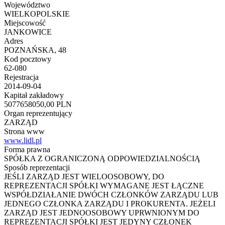
Województwo
WIELKOPOLSKIE
Miejscowość
JANKOWICE
Adres
POZNAŃSKA, 48
Kod pocztowy
62-080
Rejestracja
2014-09-04
Kapitał zakładowy
5077658050,00 PLN
Organ reprezentujący
ZARZĄD
Strona www
www.lidl.pl
Forma prawna
SPÓŁKA Z OGRANICZONĄ ODPOWIEDZIALNOŚCIĄ
Sposób reprezentacji
JEŚLI ZARZĄD JEST WIELOOSOBOWY, DO
REPREZENTACJI SPÓŁKI WYMAGANE JEST ŁĄCZNE
WSPÓŁDZIAŁANIE DWÓCH CZŁONKÓW ZARZĄDU LUB
JEDNEGO CZŁONKA ZARZĄDU I PROKURENTA. JEŻELI
ZARZĄD JEST JEDNOOSOBOWY UPRWNIONYM DO
REPREZENTACJI SPÓŁKI JEST JEDYNY CZŁONEK