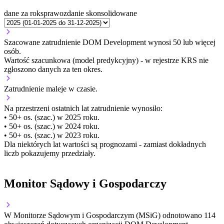
dane za rok
sprawozdanie skonsolidowane
Szacowane zatrudnienie DOM Development wynosi 50 lub więcej
osób.
Wartość szacunkowa (model predykcyjny) - w rejestrze KRS nie
zgłoszono danych za ten okres.
Zatrudnienie
maleje
w czasie.
Na przestrzeni ostatnich lat zatrudnienie wynosiło:
• 50+ os. (szac.) w 2025 roku.
• 50+ os. (szac.) w 2024 roku.
• 50+ os. (szac.) w 2023 roku.
Dla niektórych lat wartości są prognozami - zamiast dokładnych
liczb pokazujemy przedziały.
Monitor Sądowy i Gospodarczy
W Monitorze Sądowym i Gospodarczym (MSiG) odnotowano
114