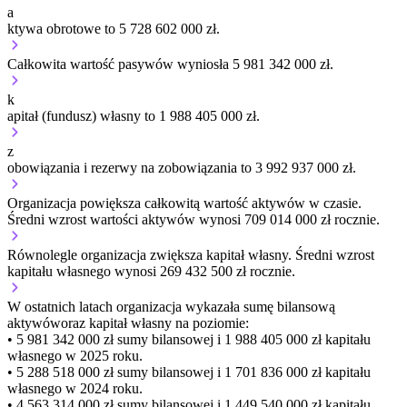
a
ktywa obrotowe to 5 728 602 000 zł.
Całkowita wartość pasywów wyniosła 5 981 342 000 zł.
k
apitał (fundusz) własny to 1 988 405 000 zł.
z
obowiązania i rezerwy na zobowiązania to 3 992 937 000 zł.
Organizacja
powiększa
całkowitą wartość aktywów w czasie.
Średni wzrost wartości aktywów wynosi 709 014 000 zł rocznie.
Równolegle organizacja
zwiększa
kapitał własny.
Średni wzrost
kapitału własnego wynosi 269 432 500 zł rocznie.
W ostatnich latach organizacja wykazała sumę bilansową
aktywów
oraz kapitał własny
na poziomie:
• 5 981 342 000 zł
sumy bilansowej i 1 988 405 000 zł kapitału
własnego
w 2025 roku.
• 5 288 518 000 zł
sumy bilansowej i 1 701 836 000 zł kapitału
własnego
w 2024 roku.
• 4 563 314 000 zł
sumy bilansowej i 1 449 540 000 zł kapitału