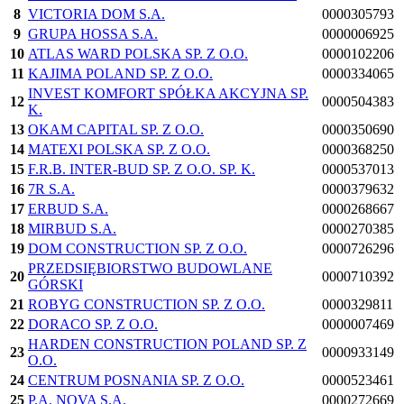
8
VICTORIA DOM S.A.
0000305793
9
GRUPA HOSSA S.A.
0000006925
10
ATLAS WARD POLSKA SP. Z O.O.
0000102206
11
KAJIMA POLAND SP. Z O.O.
0000334065
INVEST KOMFORT SPÓŁKA AKCYJNA SP.
12
0000504383
K.
13
OKAM CAPITAL SP. Z O.O.
0000350690
14
MATEXI POLSKA SP. Z O.O.
0000368250
15
F.R.B. INTER-BUD SP. Z O.O. SP. K.
0000537013
16
7R S.A.
0000379632
17
ERBUD S.A.
0000268667
18
MIRBUD S.A.
0000270385
19
DOM CONSTRUCTION SP. Z O.O.
0000726296
PRZEDSIĘBIORSTWO BUDOWLANE
20
0000710392
GÓRSKI
21
ROBYG CONSTRUCTION SP. Z O.O.
0000329811
22
DORACO SP. Z O.O.
0000007469
HARDEN CONSTRUCTION POLAND SP. Z
23
0000933149
O.O.
24
CENTRUM POSNANIA SP. Z O.O.
0000523461
25
P.A. NOVA S.A.
0000272669