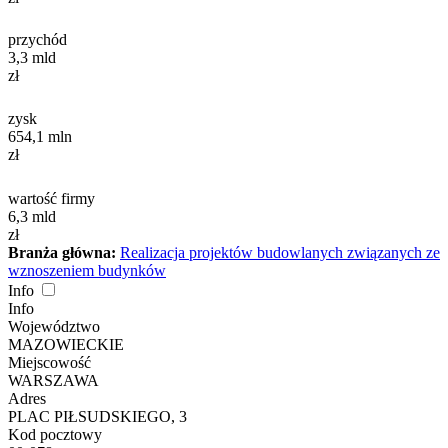
przychód
3,3
mld
zł
zysk
654,1
mln
zł
wartość firmy
6,3
mld
zł
Branża główna:
Realizacja projektów budowlanych związanych ze
wznoszeniem budynków
Info
Info
Województwo
MAZOWIECKIE
Miejscowość
WARSZAWA
Adres
PLAC PIŁSUDSKIEGO, 3
Kod pocztowy