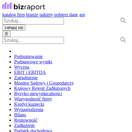
katalog firm
branże
pakiety
pobierz dane
api
zaloguj się
☰
Podsumowanie
Podstawowe wyniki
Wycena
EBIT i EBITDA
Zatrudnienie
Monitor Sądowy i Gospodarczy
Krajowy Rejestr Zadłużonych
Ryzyko niewypłacalności
Wiarygodność firmy
Kredyt kupiecki
Wynagrodzenia
Bilans
Rentowność
Zadłużenie
Podatek dochodowy