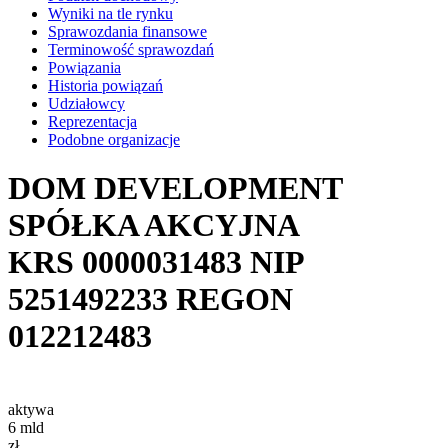
Wyniki na tle rynku
Sprawozdania finansowe
Terminowość sprawozdań
Powiązania
Historia powiązań
Udziałowcy
Reprezentacja
Podobne organizacje
DOM DEVELOPMENT
SPÓŁKA AKCYJNA
KRS
0000031483
NIP
5251492233
REGON
012212483
aktywa
6
mld
zł