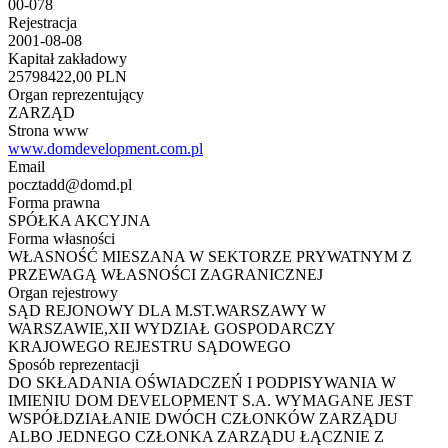
00-078
Rejestracja
2001-08-08
Kapitał zakładowy
25798422,00 PLN
Organ reprezentujący
ZARZĄD
Strona www
www.domdevelopment.com.pl
Email
pocztadd@domd.pl
Forma prawna
SPÓŁKA AKCYJNA
Forma własności
WŁASNOŚĆ MIESZANA W SEKTORZE PRYWATNYM Z
PRZEWAGĄ WŁASNOŚCI ZAGRANICZNEJ
Organ rejestrowy
SĄD REJONOWY DLA M.ST.WARSZAWY W
WARSZAWIE,XII WYDZIAŁ GOSPODARCZY
KRAJOWEGO REJESTRU SĄDOWEGO
Sposób reprezentacji
DO SKŁADANIA OŚWIADCZEŃ I PODPISYWANIA W
IMIENIU DOM DEVELOPMENT S.A. WYMAGANE JEST
WSPÓŁDZIAŁANIE DWÓCH CZŁONKÓW ZARZĄDU
ALBO JEDNEGO CZŁONKA ZARZĄDU ŁĄCZNIE Z