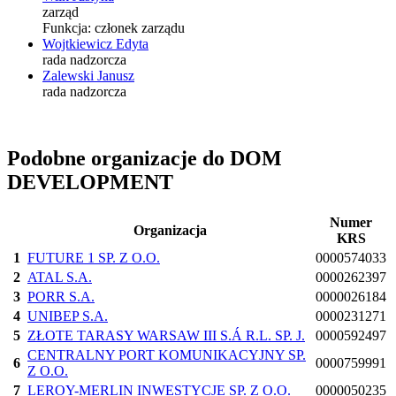
zarząd
Funkcja:
członek zarządu
Wojtkiewicz Edyta
rada nadzorcza
Zalewski Janusz
rada nadzorcza
Podobne organizacje do DOM
DEVELOPMENT
Numer
Organizacja
KRS
1
FUTURE 1 SP. Z O.O.
0000574033
2
ATAL S.A.
0000262397
3
PORR S.A.
0000026184
4
UNIBEP S.A.
0000231271
5
ZŁOTE TARASY WARSAW III S.Á R.L. SP. J.
0000592497
CENTRALNY PORT KOMUNIKACYJNY SP.
6
0000759991
Z O.O.
7
LEROY-MERLIN INWESTYCJE SP. Z O.O.
0000050235