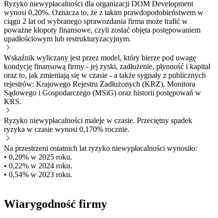
Ryzyko niewypłacalności dla organizacji DOM Development
wynosi 0,20%. Oznacza to, że z takim prawdopodobieństwem w
ciągu 2 lat od wybranego sprawozdania firma może trafić w
poważne kłopoty finansowe, czyli zostać objęta postępowaniem
upadłościowym lub restrukturyzacyjnym.
Wskaźnik wyliczany jest przez model, który bierze pod uwagę
kondycję finansową firmy - jej zyski, zadłużenie, płynność i kapitał
oraz to, jak zmieniają się w czasie - a także sygnały z publicznych
rejestrów: Krajowego Rejestru Zadłużonych (KRZ), Monitora
Sądowego i Gospodarczego (MSiG) oraz historii postępowań w
KRS.
Ryzyko niewypłacalności
maleje w czasie.
Przeciętny
spadek
ryzyka w czasie wynosi 0,170% rocznie.
Na przestrzeni ostatnich lat ryzyko niewypłacalności wynosiło:
• 0,20% w 2025 roku.
• 0,22% w 2024 roku.
• 0,54% w 2023 roku.
Wiarygodność firmy