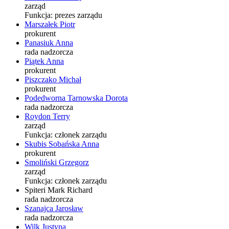
zarząd
Funkcja:
prezes zarządu
Marszałek Piotr
prokurent
Panasiuk Anna
rada nadzorcza
Piątek Anna
prokurent
Piszczako Michał
prokurent
Podedworna Tarnowska Dorota
rada nadzorcza
Roydon Terry
zarząd
Funkcja:
członek zarządu
Skubis Sobańska Anna
prokurent
Smoliński Grzegorz
zarząd
Funkcja:
członek zarządu
Spiteri Mark Richard
rada nadzorcza
Szanajca Jarosław
rada nadzorcza
Wilk Justyna