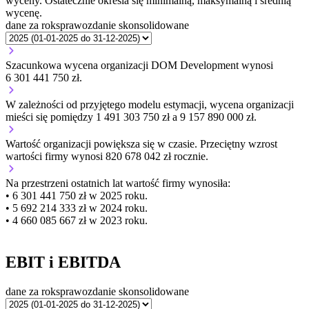
wyceny. Ostatecznie określa się minimalną, maksymalną i średnią
wycenę.
dane za rok
sprawozdanie skonsolidowane
Szacunkowa wycena organizacji DOM Development wynosi
6 301 441 750 zł.
W zależności od przyjętego modelu estymacji, wycena organizacji
mieści się pomiędzy 1 491 303 750 zł a 9 157 890 000 zł.
Wartość organizacji
powiększa się
w czasie.
Przeciętny wzrost
wartości firmy wynosi 820 678 042 zł rocznie.
Na przestrzeni ostatnich lat wartość firmy wynosiła:
• 6 301 441 750 zł w 2025 roku.
• 5 692 214 333 zł w 2024 roku.
• 4 660 085 667 zł w 2023 roku.
EBIT i EBITDA
dane za rok
sprawozdanie skonsolidowane