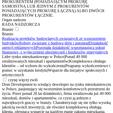
PROKURENTEM (POSIADAJĄCYM PROKURĘ
SAMOISTNĄ LUB JEDNYM Z PROKURENTÓW
POSIADAJĄCYCH PROKURĘ ŁĄCZNĄ) ALBO DWÓCH
PROKURENTÓW ŁĄCZNIE.
Organ nadzoru
RADA NADZORCZA
Branże
Branże
Realizacja projektów budowlanych związanych ze wznoszeniem
budynków
Roboty związane z budową dróg i autostrad
Działalność
agencji reklamowych
Pozostała działalność wspomagająca usługi
finansowe, z wyłączeniem ubezpieczeń i funduszów emerytalnych
Lider rynku mieszkaniowego w Polsce
|
Ponad 49 000
zrealizowanych mieszkań i apartamentów
|
Kompleksowa obsługa
klientów – od wyboru do wykończenia
|
Programy wykończeniowe i
pomoc w uzyskaniu kredytu
|
Wsparcie dla inicjatyw społecznych i
artystycznych
czytaj więcej
zwiń
Dom Development to wiodący deweloper na rynku mieszkaniowym
w Polsce, pasjonujący się tworzeniem komfortowych przestrzeni do
życia. Przez ponad 28 lat działalności, firma zrealizowała już 49 000
mieszkań, domów i apartamentów, co czyni ją jednym z
największych graczy w branży. Charakteryzuje się nie tylko wysoką
jakością swoich inwestycji, ale również kompleksową obsługą
klienta, oferującą wsparcie na każdym etapie zakupu mieszkania.