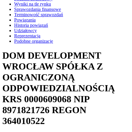
Wyniki na tle rynku
Sprawozdania finansowe
Terminowość sprawozdań
Powiązania
Historia powiązań
Udziałowcy
Reprezentacja
Podobne organizacje
DOM DEVELOPMENT
WROCŁAW SPÓŁKA Z
OGRANICZONĄ
ODPOWIEDZIALNOŚCIĄ
KRS
0000609068
NIP
8971821726
REGON
364010522