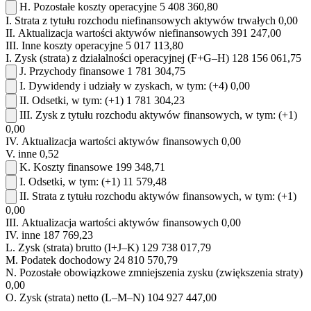
H.
Pozostałe koszty operacyjne
5 408 360,80
I.
Strata z tytułu rozchodu niefinansowych aktywów trwałych
0,00
II.
Aktualizacja wartości aktywów niefinansowych
391 247,00
III.
Inne koszty operacyjne
5 017 113,80
I.
Zysk (strata) z działalności operacyjnej (F+G–H)
128 156 061,75
J.
Przychody finansowe
1 781 304,75
I.
Dywidendy i udziały w zyskach, w tym:
(+4)
0,00
II.
Odsetki, w tym:
(+1)
1 781 304,23
III.
Zysk z tytułu rozchodu aktywów finansowych, w tym:
(+1)
0,00
IV.
Aktualizacja wartości aktywów finansowych
0,00
V.
inne
0,52
K.
Koszty finansowe
199 348,71
I.
Odsetki, w tym:
(+1)
11 579,48
II.
Strata z tytułu rozchodu aktywów finansowych, w tym:
(+1)
0,00
III.
Aktualizacja wartości aktywów finansowych
0,00
IV.
inne
187 769,23
L.
Zysk (strata) brutto (I+J–K)
129 738 017,79
M.
Podatek dochodowy
24 810 570,79
N.
Pozostałe obowiązkowe zmniejszenia zysku (zwiększenia straty)
0,00
O.
Zysk (strata) netto (L–M–N)
104 927 447,00