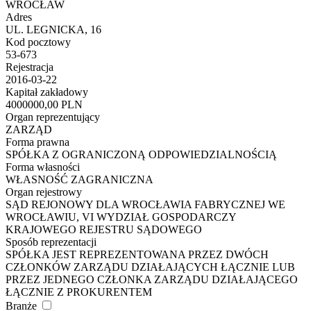
WROCŁAW
Adres
UL. LEGNICKA, 16
Kod pocztowy
53-673
Rejestracja
2016-03-22
Kapitał zakładowy
4000000,00 PLN
Organ reprezentujący
ZARZĄD
Forma prawna
SPÓŁKA Z OGRANICZONĄ ODPOWIEDZIALNOŚCIĄ
Forma własności
WŁASNOŚĆ ZAGRANICZNA
Organ rejestrowy
SĄD REJONOWY DLA WROCŁAWIA FABRYCZNEJ WE
WROCŁAWIU, VI WYDZIAŁ GOSPODARCZY
KRAJOWEGO REJESTRU SĄDOWEGO
Sposób reprezentacji
SPÓŁKA JEST REPREZENTOWANA PRZEZ DWÓCH
CZŁONKÓW ZARZĄDU DZIAŁAJĄCYCH ŁĄCZNIE LUB
PRZEZ JEDNEGO CZŁONKA ZARZĄDU DZIAŁAJĄCEGO
ŁĄCZNIE Z PROKURENTEM
Branże