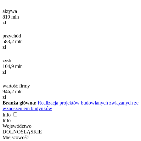
aktywa
819
mln
zł
przychód
583,2
mln
zł
zysk
104,9
mln
zł
wartość firmy
946,2
mln
zł
Branża główna:
Realizacja projektów budowlanych związanych ze
wznoszeniem budynków
Info
Info
Województwo
DOLNOŚLĄSKIE
Miejscowość