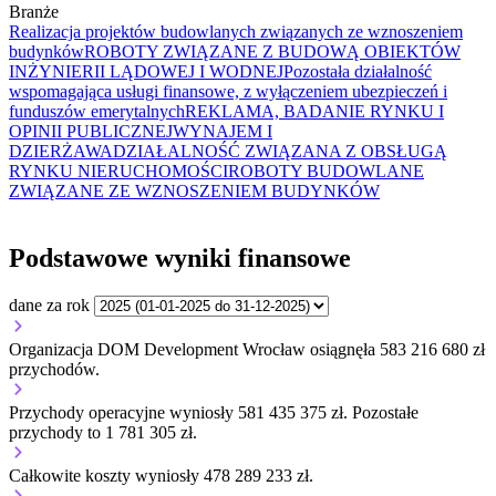
Branże
Realizacja projektów budowlanych związanych ze wznoszeniem
budynków
ROBOTY ZWIĄZANE Z BUDOWĄ OBIEKTÓW
INŻYNIERII LĄDOWEJ I WODNEJ
Pozostała działalność
wspomagająca usługi finansowe, z wyłączeniem ubezpieczeń i
funduszów emerytalnych
REKLAMA, BADANIE RYNKU I
OPINII PUBLICZNEJ
WYNAJEM I
DZIERŻAWA
DZIAŁALNOŚĆ ZWIĄZANA Z OBSŁUGĄ
RYNKU NIERUCHOMOŚCI
ROBOTY BUDOWLANE
ZWIĄZANE ZE WZNOSZENIEM BUDYNKÓW
Podstawowe wyniki finansowe
dane za rok
Organizacja DOM Development Wrocław osiągnęła 583 216 680 zł
przychodów.
Przychody operacyjne wyniosły 581 435 375 zł.
Pozostałe
przychody to 1 781 305 zł.
Całkowite koszty wyniosły 478 289 233 zł.