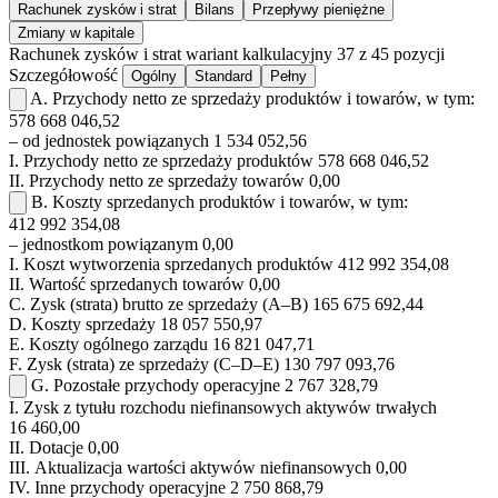
Rachunek zysków i strat
Bilans
Przepływy pieniężne
Zmiany w kapitale
Rachunek zysków i strat
wariant kalkulacyjny
37 z 45 pozycji
Szczegółowość
Ogólny
Standard
Pełny
A.
Przychody netto ze sprzedaży produktów i towarów, w tym:
578 668 046,52
– od jednostek powiązanych
1 534 052,56
I.
Przychody netto ze sprzedaży produktów
578 668 046,52
II.
Przychody netto ze sprzedaży towarów
0,00
B.
Koszty sprzedanych produktów i towarów, w tym:
412 992 354,08
– jednostkom powiązanym
0,00
I.
Koszt wytworzenia sprzedanych produktów
412 992 354,08
II.
Wartość sprzedanych towarów
0,00
C.
Zysk (strata) brutto ze sprzedaży (A–B)
165 675 692,44
D.
Koszty sprzedaży
18 057 550,97
E.
Koszty ogólnego zarządu
16 821 047,71
F.
Zysk (strata) ze sprzedaży (C–D–E)
130 797 093,76
G.
Pozostałe przychody operacyjne
2 767 328,79
I.
Zysk z tytułu rozchodu niefinansowych aktywów trwałych
16 460,00
II.
Dotacje
0,00
III.
Aktualizacja wartości aktywów niefinansowych
0,00
IV.
Inne przychody operacyjne
2 750 868,79