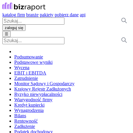
katalog firm
branże
pakiety
pobierz dane
api
zaloguj się
☰
Podsumowanie
Podstawowe wyniki
Wycena
EBIT i EBITDA
Zatrudnienie
Monitor Sądowy i Gospodarczy
Krajowy Rejestr Zadłużonych
Ryzyko niewypłacalności
Wiarygodność firmy
Kredyt kupiecki
Wynagrodzenia
Bilans
Rentowność
Zadłużenie
Podatek dochodowy