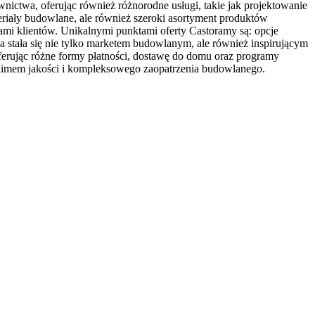
ictwa, oferując również różnorodne usługi, takie jak projektowanie
eriały budowlane, ale również szeroki asortyment produktów
jami klientów. Unikalnymi punktami oferty Castoramy są: opcje
a stała się nie tylko marketem budowlanym, ale również inspirującym
ferując różne formy płatności, dostawę do domu oraz programy
ynonimem jakości i kompleksowego zaopatrzenia budowlanego.