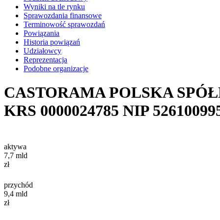
Wyniki na tle rynku
Sprawozdania finansowe
Terminowość sprawozdań
Powiązania
Historia powiązań
Udziałowcy
Reprezentacja
Podobne organizacje
CASTORAMA POLSKA SPÓŁ
KRS
0000024785
NIP
52610099
aktywa
7,7
mld
zł
przychód
9,4
mld
zł