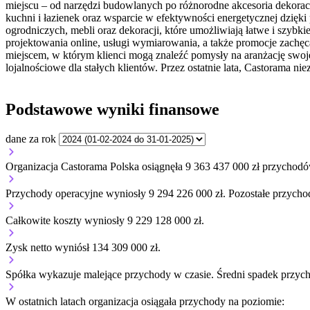
miejscu – od narzędzi budowlanych po różnorodne akcesoria dekoracy
kuchni i łazienek oraz wsparcie w efektywności energetycznej dzięk
ogrodniczych, mebli oraz dekoracji, które umożliwiają łatwe i szybk
projektowania online, usługi wymiarowania, a także promocje zachęca
miejscem, w którym klienci mogą znaleźć pomysły na aranżację swoje
lojalnościowe dla stałych klientów. Przez ostatnie lata, Castorama 
Podstawowe wyniki finansowe
dane za rok
Organizacja Castorama Polska osiągnęła 9 363 437 000 zł przychodó
Przychody operacyjne wyniosły 9 294 226 000 zł.
Pozostałe przychod
Całkowite koszty wyniosły 9 229 128 000 zł.
Zysk netto wyniósł 134 309 000 zł.
Spółka wykazuje
malejące
przychody w czasie.
Średni spadek przyc
W ostatnich latach organizacja osiągała przychody na poziomie: