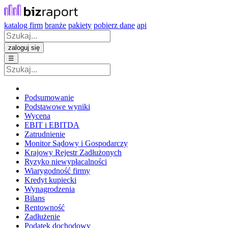
katalog firm
branże
pakiety
pobierz dane
api
zaloguj się
☰
Podsumowanie
Podstawowe wyniki
Wycena
EBIT i EBITDA
Zatrudnienie
Monitor Sądowy i Gospodarczy
Krajowy Rejestr Zadłużonych
Ryzyko niewypłacalności
Wiarygodność firmy
Kredyt kupiecki
Wynagrodzenia
Bilans
Rentowność
Zadłużenie
Podatek dochodowy