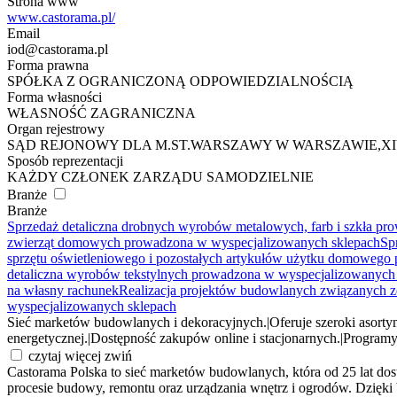
Strona www
www.castorama.pl/
Email
iod@castorama.pl
Forma prawna
SPÓŁKA Z OGRANICZONĄ ODPOWIEDZIALNOŚCIĄ
Forma własności
WŁASNOŚĆ ZAGRANICZNA
Organ rejestrowy
SĄD REJONOWY DLA M.ST.WARSZAWY W WARSZAWIE,
Sposób reprezentacji
KAŻDY CZŁONEK ZARZĄDU SAMODZIELNIE
Branże
Branże
Sprzedaż detaliczna drobnych wyrobów metalowych, farb i szkła p
zwierząt domowych prowadzona w wyspecjalizowanych sklepach
Sp
sprzętu oświetleniowego i pozostałych artykułów użytku domowego
detaliczna wyrobów tekstylnych prowadzona w wyspecjalizowanych
na własny rachunek
Realizacja projektów budowlanych związanych
wyspecjalizowanych sklepach
Sieć marketów budowlanych i dekoracyjnych.
|
Oferuje szeroki asort
energetycznej.
|
Dostępność zakupów online i stacjonarnych.
|
Programy 
czytaj więcej
zwiń
Castorama Polska to sieć marketów budowlanych, która od 25 lat do
procesie budowy, remontu oraz urządzania wnętrz i ogrodów. Dzięki