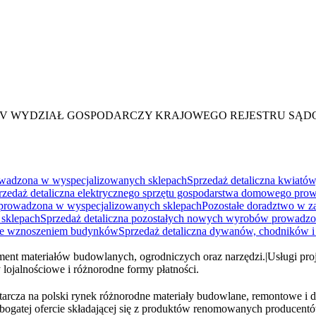
XIV WYDZIAŁ GOSPODARCZY KRAJOWEGO REJESTRU SĄ
rowadzona w wyspecjalizowanych sklepach
Sprzedaż detaliczna kwiató
rzedaż detaliczna elektrycznego sprzętu gospodarstwa domowego pr
 prowadzona w wyspecjalizowanych sklepach
Pozostałe doradztwo w za
 sklepach
Sprzedaż detaliczna pozostałych nowych wyrobów prowadzo
 ze wznoszeniem budynków
Sprzedaż detaliczna dywanów, chodników 
yment materiałów budowlanych, ogrodniczych oraz narzędzi.
|
Usługi pro
lojalnościowe i różnorodne formy płatności.
starcza na polski rynek różnorodne materiały budowlane, remontowe i
 bogatej ofercie składającej się z produktów renomowanych producent