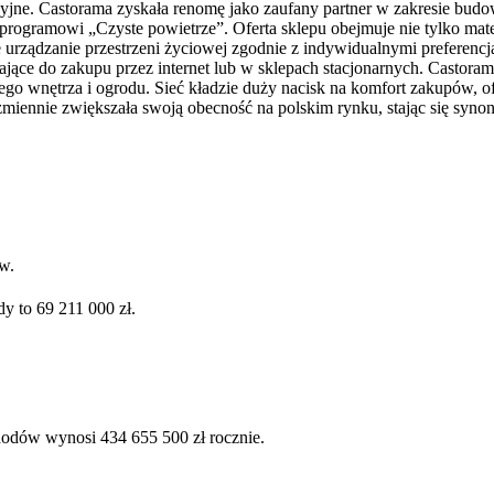
jne. Castorama zyskała renomę jako zaufany partner w zakresie budown
i programowi „Czyste powietrze”. Oferta sklepu obejmuje nie tylko mat
ie urządzanie przestrzeni życiowej zgodnie z indywidualnymi preferenc
jące do zakupu przez internet lub w sklepach stacjonarnych. Castoram
go wnętrza i ogrodu. Sieć kładzie duży nacisk na komfort zakupów, o
niezmiennie zwiększała swoją obecność na polskim rynku, stając się s
w.
y to 69 211 000 zł.
hodów wynosi 434 655 500 zł rocznie.