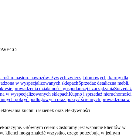
DOWEGO
w, roślin, nasion, nawozów, żywych zwierząt domowych, karmy dla
owadzona w wyspecjalizowanych sklepach
Sprzedaż detaliczna mebli,
kresie prowadzenia działalności gospodarczej i zarządzania
Sprzedaż
na w wyspecjalizowanych sklepach
Kupno i sprzedaż nieruchomości
i innych pokryć podłogowych oraz pokryć ściennych prowadzona w
jektowania kuchni i łazienek oraz efektywności
 dekoracyjne. Głównym celem Castoramy jest wsparcie klientów w
ów, klienci mogą znaleźć wszystko, czego potrzebują w jednym