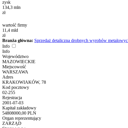
zysk
134,3
mln
zł
wartość firmy
11,4
mld
zł
Branża główna:
Sprzedaż detaliczna drobnych wyrobów metalowych
Info
Info
Województwo
MAZOWIECKIE
Miejscowość
WARSZAWA
Adres
KRAKOWIAKÓW, 78
Kod pocztowy
02-255
Rejestracja
2001-07-03
Kapitał zakładowy
54808000,00 PLN
Organ reprezentujący
ZARZĄD