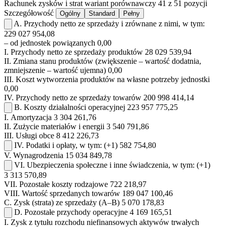
Rachunek zysków i strat
wariant porównawczy
41 z 51 pozycji
Szczegółowość
Ogólny
Standard
Pełny
A.
Przychody netto ze sprzedaży i zrównane z nimi, w tym:
229 027 954,08
– od jednostek powiązanych
0,00
I.
Przychody netto ze sprzedaży produktów
28 029 539,94
II.
Zmiana stanu produktów (zwiększenie – wartość dodatnia,
zmniejszenie – wartość ujemna)
0,00
III.
Koszt wytworzenia produktów na własne potrzeby jednostki
0,00
IV.
Przychody netto ze sprzedaży towarów
200 998 414,14
B.
Koszty działalności operacyjnej
223 957 775,25
I.
Amortyzacja
3 304 261,76
II.
Zużycie materiałów i energii
3 540 791,86
III.
Usługi obce
8 412 226,73
IV.
Podatki i opłaty, w tym:
(+1)
582 754,80
V.
Wynagrodzenia
15 034 849,78
VI.
Ubezpieczenia społeczne i inne świadczenia, w tym:
(+1)
3 313 570,89
VII.
Pozostałe koszty rodzajowe
722 218,97
VIII.
Wartość sprzedanych towarów
189 047 100,46
C.
Zysk (strata) ze sprzedaży (A–B)
5 070 178,83
D.
Pozostałe przychody operacyjne
4 169 165,51
I.
Zysk z tytułu rozchodu niefinansowych aktywów trwałych