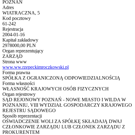
POZNAŃ
Adres
WIATRACZNA, 5
Kod pocztowy
61-242
Rejestracja
2004-01-16
Kapitał zakładowy
2978000,00 PLN
Organ reprezentujący
ZARZĄD
Strona www
www.ww.rzepeckimroczkowski.pl
Forma prawna
SPÓŁKA Z OGRANICZONĄ ODPOWIEDZIALNOŚCIĄ
Forma własności
WŁASNOŚĆ KRAJOWYCH OSÓB FIZYCZNYCH
Organ rejestrowy
SĄD REJONOWY POZNAŃ - NOWE MIASTO I WILDA W
POZNANIU, VIII WYDZIAŁ GOSPODARCZY KRAJOWEGO
REJESTRU SĄDOWEGO
Sposób reprezentacji
OŚWIADCZENIE WOLI ZA SPÓŁKĘ SKŁADAJĄ DWAJ
CZŁONKOWIE ZARZĄDU LUB CZŁONEK ZARZĄDU Z
PROKURENTEM