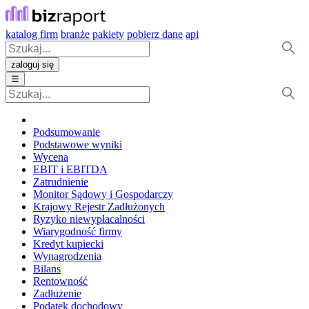
katalog firm
branże
pakiety
pobierz dane
api
zaloguj się
☰
Podsumowanie
Podstawowe wyniki
Wycena
EBIT i EBITDA
Zatrudnienie
Monitor Sądowy i Gospodarczy
Krajowy Rejestr Zadłużonych
Ryzyko niewypłacalności
Wiarygodność firmy
Kredyt kupiecki
Wynagrodzenia
Bilans
Rentowność
Zadłużenie
Podatek dochodowy