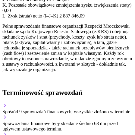
K.
Pozostałe obowiązkowe zmniejszenia zysku (zwiększenia straty)
0,00
L.
Zysk (strata) netto (I–J–K)
2 887 846,09
Pełne sprawozdania finansowe organizacji Rzepecki Mroczkowski
składane są do Krajowego Rejestru Sądowego (e-KRS) i obejmują
rachunek zysków i strat (przychody, koszty, zysk lub strata netto),
bilans (aktywa, kapitał własny i zobowiązania), a tam, gdzie
jednostka je sporządziła - także rachunek przepływów pieniężnych
(cash flow) i zestawienie zmian w kapitale własnym. Każdy rok
obrotowy to osobne sprawozdanie, w układzie zgodnym ze wzorem
z ustawy o rachunkowości, z kwotami w złotych - dokładnie tak,
jak wykazała je organizacja.
Terminowość sprawozdań
Spośród 9 sprawozdań finansowych, wszystkie złożono w terminie.
Sprawozdania finansowe były składane średnio 68 dni przed
upływem ustawowego terminu.