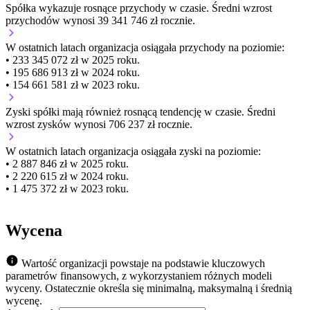
Spółka wykazuje
rosnące
przychody w czasie.
Średni wzrost
przychodów wynosi 39 341 746 zł rocznie.
W ostatnich latach organizacja osiągała przychody na poziomie:
• 233 345 072 zł w 2025 roku.
• 195 686 913 zł w 2024 roku.
• 154 661 581 zł w 2023 roku.
Zyski spółki mają
również
rosnącą
tendencję w czasie.
Średni
wzrost zysków wynosi 706 237 zł rocznie.
W ostatnich latach organizacja osiągała zyski na poziomie:
• 2 887 846 zł w 2025 roku.
• 2 220 615 zł w 2024 roku.
• 1 475 372 zł w 2023 roku.
Wycena
Wartość organizacji powstaje na podstawie kluczowych
parametrów finansowych, z wykorzystaniem różnych modeli
wyceny. Ostatecznie określa się minimalną, maksymalną i średnią
wycenę.