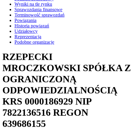
Wyniki na tle rynku
Sprawozdania finansowe
Terminowość sprawozdań
Powiązania
Historia powiązań
Udziałowcy
Reprezentacja
Podobne organizacje
RZEPECKI
MROCZKOWSKI SPÓŁKA Z
OGRANICZONĄ
ODPOWIEDZIALNOŚCIĄ
KRS
0000186929
NIP
7822136516
REGON
639686155