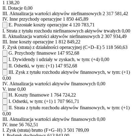
1 138,20
II.
Dotacje
0,00
III.
Aktualizacja wartości aktywów niefinansowych
2 317 581,42
IV.
Inne przychody operacyjne
1 850 445,89
E.
Pozostałe koszty operacyjne
4 120 783,71
I.
Strata z tytułu rozchodu niefinansowych aktywów trwałych
0,00
II.
Aktualizacja wartości aktywów niefinansowych
2 307 934,49
III.
Inne koszty operacyjne
1 812 849,22
F.
Zysk (strata) z działalności operacyjnej (C+D–E)
5 118 560,63
G.
Przychody finansowe
147 952,68
I.
Dywidendy i udziały w zyskach, w tym:
(+4)
0,00
II.
Odsetki, w tym:
(+1)
147 952,68
III.
Zysk z tytułu rozchodu aktywów finansowych, w tym:
(+1)
0,00
IV.
Aktualizacja wartości aktywów finansowych
0,00
V.
inne
0,00
H.
Koszty finansowe
1 764 724,22
I.
Odsetki, w tym:
(+1)
1 707 961,71
II.
Strata z tytułu rozchodu aktywów finansowych, w tym:
(+1)
0,00
III.
Aktualizacja wartości aktywów finansowych
0,00
IV.
inne
56 762,51
I.
Zysk (strata) brutto (F+G–H)
3 501 789,09
J.
Podatek dochodowy
613 943,00