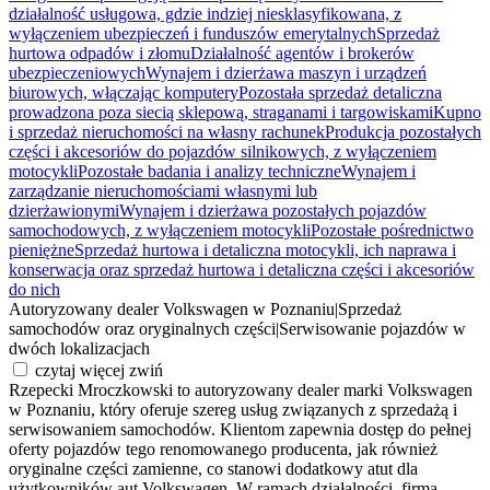
działalność usługowa, gdzie indziej niesklasyfikowana, z
wyłączeniem ubezpieczeń i funduszów emerytalnych
Sprzedaż
hurtowa odpadów i złomu
Działalność agentów i brokerów
ubezpieczeniowych
Wynajem i dzierżawa maszyn i urządzeń
biurowych, włączając komputery
Pozostała sprzedaż detaliczna
prowadzona poza siecią sklepową, straganami i targowiskami
Kupno
i sprzedaż nieruchomości na własny rachunek
Produkcja pozostałych
części i akcesoriów do pojazdów silnikowych, z wyłączeniem
motocykli
Pozostałe badania i analizy techniczne
Wynajem i
zarządzanie nieruchomościami własnymi lub
dzierżawionymi
Wynajem i dzierżawa pozostałych pojazdów
samochodowych, z wyłączeniem motocykli
Pozostałe pośrednictwo
pieniężne
Sprzedaż hurtowa i detaliczna motocykli, ich naprawa i
konserwacja oraz sprzedaż hurtowa i detaliczna części i akcesoriów
do nich
Autoryzowany dealer Volkswagen w Poznaniu
|
Sprzedaż
samochodów oraz oryginalnych części
|
Serwisowanie pojazdów w
dwóch lokalizacjach
czytaj więcej
zwiń
Rzepecki Mroczkowski to autoryzowany dealer marki Volkswagen
w Poznaniu, który oferuje szereg usług związanych z sprzedażą i
serwisowaniem samochodów. Klientom zapewnia dostęp do pełnej
oferty pojazdów tego renomowanego producenta, jak również
oryginalne części zamienne, co stanowi dodatkowy atut dla
użytkowników aut Volkswagen. W ramach działalności, firma