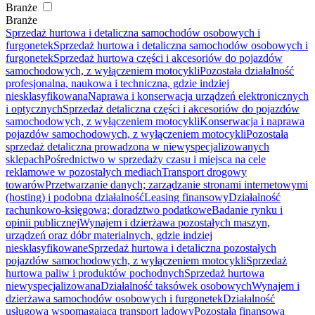
Branże
Branże
Sprzedaż hurtowa i detaliczna samochodów osobowych i
furgonetek
Sprzedaż hurtowa i detaliczna samochodów osobowych i
furgonetek
Sprzedaż hurtowa części i akcesoriów do pojazdów
samochodowych, z wyłączeniem motocykli
Pozostała działalność
profesjonalna, naukowa i techniczna, gdzie indziej
niesklasyfikowana
Naprawa i konserwacja urządzeń elektronicznych
i optycznych
Sprzedaż detaliczna części i akcesoriów do pojazdów
samochodowych, z wyłączeniem motocykli
Konserwacja i naprawa
pojazdów samochodowych, z wyłączeniem motocykli
Pozostała
sprzedaż detaliczna prowadzona w niewyspecjalizowanych
sklepach
Pośrednictwo w sprzedaży czasu i miejsca na cele
reklamowe w pozostałych mediach
Transport drogowy
towarów
Przetwarzanie danych; zarządzanie stronami internetowymi
(hosting) i podobna działalność
Leasing finansowy
Działalność
rachunkowo-księgowa; doradztwo podatkowe
Badanie rynku i
opinii publicznej
Wynajem i dzierżawa pozostałych maszyn,
urządzeń oraz dóbr materialnych, gdzie indziej
niesklasyfikowane
Sprzedaż hurtowa i detaliczna pozostałych
pojazdów samochodowych, z wyłączeniem motocykli
Sprzedaż
hurtowa paliw i produktów pochodnych
Sprzedaż hurtowa
niewyspecjalizowana
Działalność taksówek osobowych
Wynajem i
dzierżawa samochodów osobowych i furgonetek
Działalność
usługowa wspomagająca transport lądowy
Pozostała finansowa