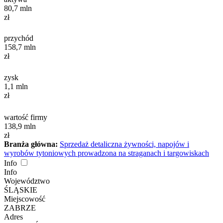
80,7
mln
zł
przychód
158,7
mln
zł
zysk
1,1
mln
zł
wartość firmy
138,9
mln
zł
Branża główna:
Sprzedaż detaliczna żywności, napojów i
wyrobów tytoniowych prowadzona na straganach i targowiskach
Info
Info
Województwo
ŚLĄSKIE
Miejscowość
ZABRZE
Adres