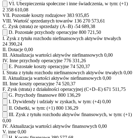
VI.
Ubezpieczenia społeczne i inne świadczenia, w tym:
(+1)
2 358 610,08
VII.
Pozostałe koszty rodzajowe
383 935,85
VIII.
Wartość sprzedanych towarów
136 270 573,61
C.
Zysk (strata) ze sprzedaży (A–B)
-54 689,38
D.
Pozostałe przychody operacyjne
800 721,50
I.
Zysk z tytułu rozchodu niefinansowych aktywów trwałych
24 390,24
II.
Dotacje
0,00
III.
Aktualizacja wartości aktywów niefinansowych
0,00
IV.
Inne przychody operacyjne
776 331,26
E.
Pozostałe koszty operacyjne
74 520,37
I.
Strata z tytułu rozchodu niefinansowych aktywów trwałych
0,00
II.
Aktualizacja wartości aktywów niefinansowych
0,00
III.
Inne koszty operacyjne
74 520,37
F.
Zysk (strata) z działalności operacyjnej (C+D–E)
671 511,75
G.
Przychody finansowe
800 136,29
I.
Dywidendy i udziały w zyskach, w tym:
(+4)
0,00
II.
Odsetki, w tym:
(+1)
800 136,29
III.
Zysk z tytułu rozchodu aktywów finansowych, w tym:
(+1)
0,00
IV.
Aktualizacja wartości aktywów finansowych
0,00
V.
inne
0,00
H.
Koszty finansowe
380 577,68