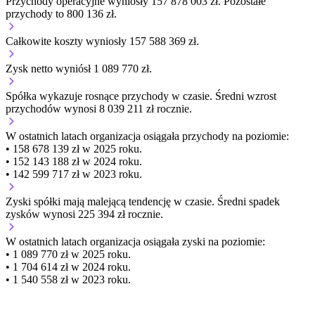
Przychody operacyjne wyniosły 157 878 003 zł.
Pozostałe
przychody to 800 136 zł.
Całkowite koszty wyniosły 157 588 369 zł.
Zysk netto wyniósł 1 089 770 zł.
Spółka wykazuje
rosnące
przychody w czasie.
Średni wzrost
przychodów wynosi 8 039 211 zł rocznie.
W ostatnich latach organizacja osiągała przychody na poziomie:
• 158 678 139 zł w 2025 roku.
• 152 143 188 zł w 2024 roku.
• 142 599 717 zł w 2023 roku.
Zyski spółki mają
malejącą
tendencję w czasie.
Średni spadek
zysków wynosi 225 394 zł rocznie.
W ostatnich latach organizacja osiągała zyski na poziomie:
• 1 089 770 zł w 2025 roku.
• 1 704 614 zł w 2024 roku.
• 1 540 558 zł w 2023 roku.