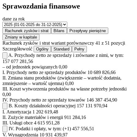
Sprawozdania finansowe
dane za rok
Rachunek zysków i strat
Bilans
Przepływy pieniężne
Zmiany w kapitale
Rachunek zysków i strat
wariant porównawczy
41 z 51 pozycji
Szczegółowość
Ogólny
Standard
Pełny
A.
Przychody netto ze sprzedaży i zrównane z nimi, w tym:
157 077 281,56
– od jednostek powiązanych
0,00
I.
Przychody netto ze sprzedaży produktów
10 689 826,66
II.
Zmiana stanu produktów (zwiększenie – wartość dodatnia,
zmniejszenie – wartość ujemna)
0,00
III.
Koszt wytworzenia produktów na własne potrzeby jednostki
0,00
IV.
Przychody netto ze sprzedaży towarów
146 387 454,90
B.
Koszty działalności operacyjnej
157 131 970,94
I.
Amortyzacja
1 202 619,48
II.
Zużycie materiałów i energii
911 284,16
III.
Usługi obce
4 615 951,28
IV.
Podatki i opłaty, w tym:
(+1)
457 556,51
V.
Wynagrodzenia
10 931 439,97