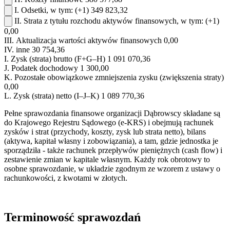
I.
Odsetki, w tym:
(+1)
349 823,32
II.
Strata z tytułu rozchodu aktywów finansowych, w tym:
(+1)
0,00
III.
Aktualizacja wartości aktywów finansowych
0,00
IV.
inne
30 754,36
I.
Zysk (strata) brutto (F+G–H)
1 091 070,36
J.
Podatek dochodowy
1 300,00
K.
Pozostałe obowiązkowe zmniejszenia zysku (zwiększenia straty)
0,00
L.
Zysk (strata) netto (I–J–K)
1 089 770,36
Pełne sprawozdania finansowe organizacji Dąbrowscy składane są
do Krajowego Rejestru Sądowego (e-KRS) i obejmują rachunek
zysków i strat (przychody, koszty, zysk lub strata netto), bilans
(aktywa, kapitał własny i zobowiązania), a tam, gdzie jednostka je
sporządziła - także rachunek przepływów pieniężnych (cash flow) i
zestawienie zmian w kapitale własnym. Każdy rok obrotowy to
osobne sprawozdanie, w układzie zgodnym ze wzorem z ustawy o
rachunkowości, z kwotami w złotych.
Terminowość sprawozdań