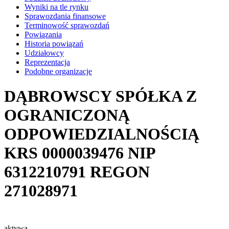
Wyniki na tle rynku
Sprawozdania finansowe
Terminowość sprawozdań
Powiązania
Historia powiązań
Udziałowcy
Reprezentacja
Podobne organizacje
DĄBROWSCY SPÓŁKA Z
OGRANICZONĄ
ODPOWIEDZIALNOŚCIĄ
KRS
0000039476
NIP
6312210791
REGON
271028971
aktywa