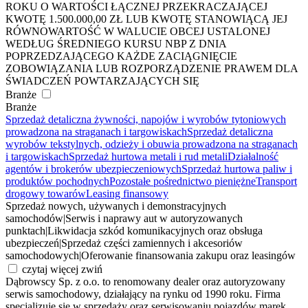
ROKU O WARTOŚCI ŁĄCZNEJ PRZEKRACZAJĄCEJ
KWOTĘ 1.500.000,00 ZŁ LUB KWOTĘ STANOWIĄCĄ JEJ
RÓWNOWARTOŚĆ W WALUCIE OBCEJ USTALONEJ
WEDŁUG ŚREDNIEGO KURSU NBP Z DNIA
POPRZEDZAJĄCEGO KAŻDE ZACIĄGNIĘCIE
ZOBOWIĄZANIA LUB ROZPORZĄDZENIE PRAWEM DLA
ŚWIADCZEŃ POWTARZAJĄCYCH SIĘ
Branże
Branże
Sprzedaż detaliczna żywności, napojów i wyrobów tytoniowych
prowadzona na straganach i targowiskach
Sprzedaż detaliczna
wyrobów tekstylnych, odzieży i obuwia prowadzona na straganach
i targowiskach
Sprzedaż hurtowa metali i rud metali
Działalność
agentów i brokerów ubezpieczeniowych
Sprzedaż hurtowa paliw i
produktów pochodnych
Pozostałe pośrednictwo pieniężne
Transport
drogowy towarów
Leasing finansowy
Sprzedaż nowych, używanych i demonstracyjnych
samochodów
|
Serwis i naprawy aut w autoryzowanych
punktach
|
Likwidacja szkód komunikacyjnych oraz obsługa
ubezpieczeń
|
Sprzedaż części zamiennych i akcesoriów
samochodowych
|
Oferowanie finansowania zakupu oraz leasingów
czytaj więcej
zwiń
Dąbrowscy Sp. z o.o. to renomowany dealer oraz autoryzowany
serwis samochodowy, działający na rynku od 1990 roku. Firma
specjalizuje się w sprzedaży oraz serwisowaniu pojazdów marek