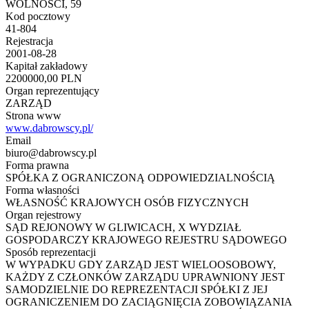
WOLNOŚCI, 59
Kod pocztowy
41-804
Rejestracja
2001-08-28
Kapitał zakładowy
2200000,00 PLN
Organ reprezentujący
ZARZĄD
Strona www
www.dabrowscy.pl/
Email
biuro@dabrowscy.pl
Forma prawna
SPÓŁKA Z OGRANICZONĄ ODPOWIEDZIALNOŚCIĄ
Forma własności
WŁASNOŚĆ KRAJOWYCH OSÓB FIZYCZNYCH
Organ rejestrowy
SĄD REJONOWY W GLIWICACH, X WYDZIAŁ
GOSPODARCZY KRAJOWEGO REJESTRU SĄDOWEGO
Sposób reprezentacji
W WYPADKU GDY ZARZĄD JEST WIELOOSOBOWY,
KAŻDY Z CZŁONKÓW ZARZĄDU UPRAWNIONY JEST
SAMODZIELNIE DO REPREZENTACJI SPÓŁKI Z JEJ
OGRANICZENIEM DO ZACIĄGNIĘCIA ZOBOWIĄZANIA