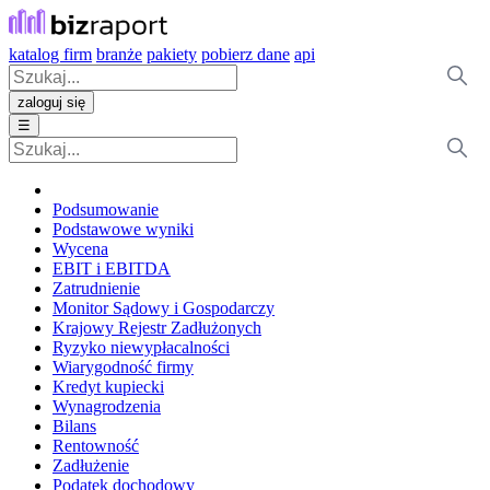
katalog firm
branże
pakiety
pobierz dane
api
zaloguj się
☰
Podsumowanie
Podstawowe wyniki
Wycena
EBIT i EBITDA
Zatrudnienie
Monitor Sądowy i Gospodarczy
Krajowy Rejestr Zadłużonych
Ryzyko niewypłacalności
Wiarygodność firmy
Kredyt kupiecki
Wynagrodzenia
Bilans
Rentowność
Zadłużenie
Podatek dochodowy