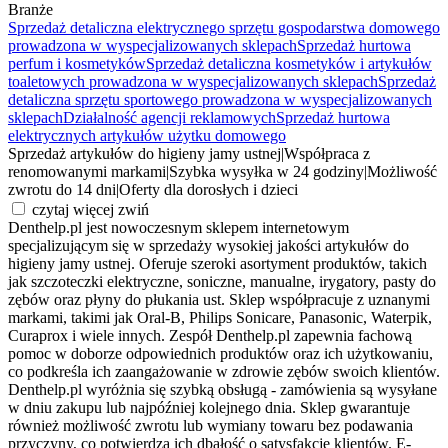
Branże
Sprzedaż detaliczna elektrycznego sprzętu gospodarstwa domowego
prowadzona w wyspecjalizowanych sklepach
Sprzedaż hurtowa
perfum i kosmetyków
Sprzedaż detaliczna kosmetyków i artykułów
toaletowych prowadzona w wyspecjalizowanych sklepach
Sprzedaż
detaliczna sprzętu sportowego prowadzona w wyspecjalizowanych
sklepach
Działalność agencji reklamowych
Sprzedaż hurtowa
elektrycznych artykułów użytku domowego
Sprzedaż artykułów do higieny jamy ustnej
|
Współpraca z
renomowanymi markami
|
Szybka wysyłka w 24 godziny
|
Możliwość
zwrotu do 14 dni
|
Oferty dla dorosłych i dzieci
czytaj więcej
zwiń
Denthelp.pl jest nowoczesnym sklepem internetowym
specjalizującym się w sprzedaży wysokiej jakości artykułów do
higieny jamy ustnej. Oferuje szeroki asortyment produktów, takich
jak szczoteczki elektryczne, soniczne, manualne, irygatory, pasty do
zębów oraz płyny do płukania ust. Sklep współpracuje z uznanymi
markami, takimi jak Oral-B, Philips Sonicare, Panasonic, Waterpik,
Curaprox i wiele innych. Zespół Denthelp.pl zapewnia fachową
pomoc w doborze odpowiednich produktów oraz ich użytkowaniu,
co podkreśla ich zaangażowanie w zdrowie zębów swoich klientów.
Denthelp.pl wyróżnia się szybką obsługą - zamówienia są wysyłane
w dniu zakupu lub najpóźniej kolejnego dnia. Sklep gwarantuje
również możliwość zwrotu lub wymiany towaru bez podawania
przyczyny, co potwierdza ich dbałość o satysfakcję klientów. E-