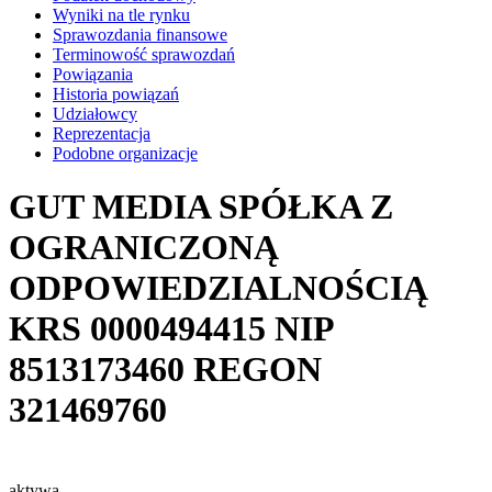
Wyniki na tle rynku
Sprawozdania finansowe
Terminowość sprawozdań
Powiązania
Historia powiązań
Udziałowcy
Reprezentacja
Podobne organizacje
GUT MEDIA SPÓŁKA Z
OGRANICZONĄ
ODPOWIEDZIALNOŚCIĄ
KRS
0000494415
NIP
8513173460
REGON
321469760
aktywa