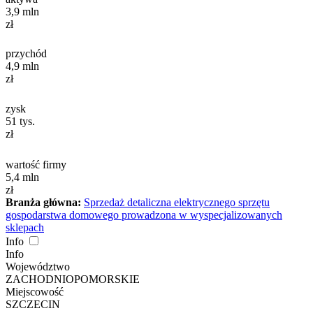
3,9
mln
zł
przychód
4,9
mln
zł
zysk
51
tys.
zł
wartość firmy
5,4
mln
zł
Branża główna:
Sprzedaż detaliczna elektrycznego sprzętu
gospodarstwa domowego prowadzona w wyspecjalizowanych
sklepach
Info
Info
Województwo
ZACHODNIOPOMORSKIE
Miejscowość
SZCZECIN