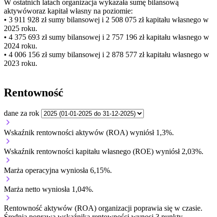
W ostatnich latach organizacja wykazała sumę bilansową
aktywów
oraz kapitał własny
na poziomie:
• 3 911 928 zł
sumy bilansowej i 2 508 075 zł kapitału własnego
w
2025 roku.
• 4 375 693 zł
sumy bilansowej i 2 757 196 zł kapitału własnego
w
2024 roku.
• 4 006 156 zł
sumy bilansowej i 2 878 577 zł kapitału własnego
w
2023 roku.
Rentowność
dane za rok
Wskaźnik rentowności aktywów (ROA) wyniósł 1,3%.
Wskaźnik rentowności kapitału własnego (ROE) wyniósł 2,03%.
Marża operacyjna wyniosła 6,15%.
Marża netto wyniosła 1,04%.
Rentowność aktywów (ROA) organizacji
poprawia się w czasie.
Średnia poprawa wskaźnika rentowności wynosi 3 punkty