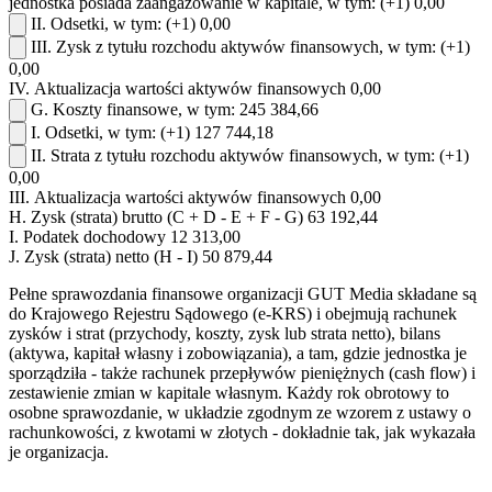
jednostka posiada zaangażowanie w kapitale, w tym:
(+1)
0,00
II.
Odsetki, w tym:
(+1)
0,00
III.
Zysk z tytułu rozchodu aktywów finansowych, w tym:
(+1)
0,00
IV.
Aktualizacja wartości aktywów finansowych
0,00
G.
Koszty finansowe, w tym:
245 384,66
I.
Odsetki, w tym:
(+1)
127 744,18
II.
Strata z tytułu rozchodu aktywów finansowych, w tym:
(+1)
0,00
III.
Aktualizacja wartości aktywów finansowych
0,00
H.
Zysk (strata) brutto (C + D - E + F - G)
63 192,44
I.
Podatek dochodowy
12 313,00
J.
Zysk (strata) netto (H - I)
50 879,44
Pełne sprawozdania finansowe organizacji GUT Media składane są
do Krajowego Rejestru Sądowego (e-KRS) i obejmują rachunek
zysków i strat (przychody, koszty, zysk lub strata netto), bilans
(aktywa, kapitał własny i zobowiązania), a tam, gdzie jednostka je
sporządziła - także rachunek przepływów pieniężnych (cash flow) i
zestawienie zmian w kapitale własnym. Każdy rok obrotowy to
osobne sprawozdanie, w układzie zgodnym ze wzorem z ustawy o
rachunkowości, z kwotami w złotych - dokładnie tak, jak wykazała
je organizacja.