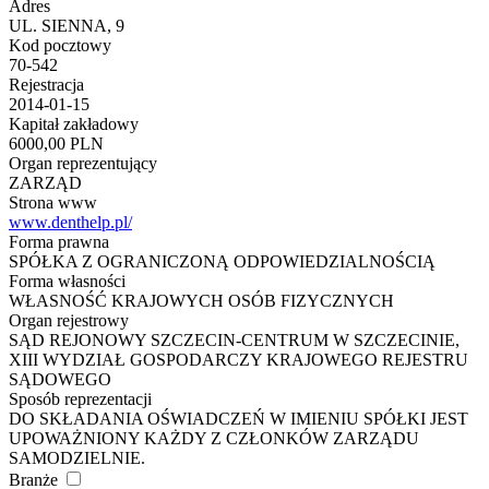
Adres
UL. SIENNA, 9
Kod pocztowy
70-542
Rejestracja
2014-01-15
Kapitał zakładowy
6000,00 PLN
Organ reprezentujący
ZARZĄD
Strona www
www.denthelp.pl/
Forma prawna
SPÓŁKA Z OGRANICZONĄ ODPOWIEDZIALNOŚCIĄ
Forma własności
WŁASNOŚĆ KRAJOWYCH OSÓB FIZYCZNYCH
Organ rejestrowy
SĄD REJONOWY SZCZECIN-CENTRUM W SZCZECINIE,
XIII WYDZIAŁ GOSPODARCZY KRAJOWEGO REJESTRU
SĄDOWEGO
Sposób reprezentacji
DO SKŁADANIA OŚWIADCZEŃ W IMIENIU SPÓŁKI JEST
UPOWAŻNIONY KAŻDY Z CZŁONKÓW ZARZĄDU
SAMODZIELNIE.
Branże