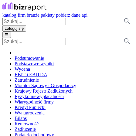
katalog firm
branże
pakiety
pobierz dane
api
zaloguj się
☰
Podsumowanie
Podstawowe wyniki
Wycena
EBIT i EBITDA
Zatrudnienie
Monitor Sądowy i Gospodarczy
Krajowy Rejestr Zadłużonych
Ryzyko niewypłacalności
Wiarygodność firmy
Kredyt kupiecki
Wynagrodzenia
Bilans
Rentowność
Zadłużenie
Podatek dochodowy