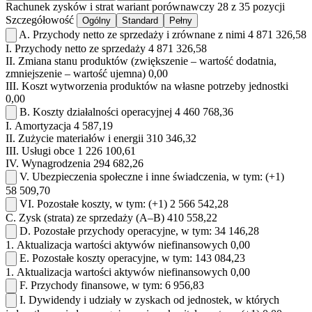
Rachunek zysków i strat
wariant porównawczy
28 z 35 pozycji
Szczegółowość
Ogólny
Standard
Pełny
A.
Przychody netto ze sprzedaży i zrównane z nimi
4 871 326,58
I.
Przychody netto ze sprzedaży
4 871 326,58
II.
Zmiana stanu produktów (zwiększenie – wartość dodatnia,
zmniejszenie – wartość ujemna)
0,00
III.
Koszt wytworzenia produktów na własne potrzeby jednostki
0,00
B.
Koszty działalności operacyjnej
4 460 768,36
I.
Amortyzacja
4 587,19
II.
Zużycie materiałów i energii
310 346,32
III.
Usługi obce
1 226 100,61
IV.
Wynagrodzenia
294 682,26
V.
Ubezpieczenia społeczne i inne świadczenia, w tym:
(+1)
58 509,70
VI.
Pozostałe koszty, w tym:
(+1)
2 566 542,28
C.
Zysk (strata) ze sprzedaży (A–B)
410 558,22
D.
Pozostałe przychody operacyjne, w tym:
34 146,28
1.
Aktualizacja wartości aktywów niefinansowych
0,00
E.
Pozostałe koszty operacyjne, w tym:
143 084,23
1.
Aktualizacja wartości aktywów niefinansowych
0,00
F.
Przychody finansowe, w tym:
6 956,83
I.
Dywidendy i udziały w zyskach od jednostek, w których