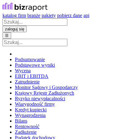
katalog firm
branże
pakiety
pobierz dane
api
zaloguj się
☰
Podsumowanie
Podstawowe wyniki
Wycena
EBIT i EBITDA
Zatrudnienie
Monitor Sądowy i Gospodarczy
Krajowy Rejestr Zadłużonych
Ryzyko niewypłacalności
Wiarygodność firmy
Kredyt kupiecki
Wynagrodzenia
Bilans
Rentowność
Zadłużenie
Podatek dochodowy