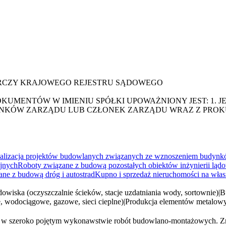
ARCZY KRAJOWEGO REJESTRU SĄDOWEGO
KUMENTÓW W IMIENIU SPÓŁKI UPOWAŻNIONY JEST: 1. J
ZŁONKÓW ZARZĄDU LUB CZŁONEK ZARZĄDU WRAZ Z PRO
alizacja projektów budowlanych związanych ze wznoszeniem budyn
yjnych
Roboty związane z budową pozostałych obiektów inżynierii lądow
ne z budową dróg i autostrad
Kupno i sprzedaż nieruchomości na wła
dowiska (oczyszczalnie ścieków, stacje uzdatniania wody, sortownie)
|
B
e, wodociągowe, gazowe, sieci cieplne)
|
Produkcja elementów metalowy
się w szeroko pojętym wykonawstwie robót budowlano-montażowych. Zna