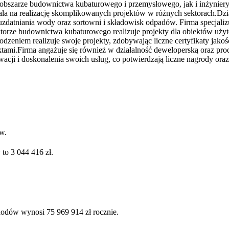
 obszarze budownictwa kubaturowego i przemysłowego, jak i inżynier
 na realizację skomplikowanych projektów w różnych sektorach.Dzia
datniania wody oraz sortowni i składowisk odpadów. Firma specjalizu
orze budownictwa kubaturowego realizuje projekty dla obiektów użyte
odzeniem realizuje swoje projekty, zdobywając liczne certyfikaty ja
ktami.Firma angażuje się również w działalność deweloperską oraz p
ji i doskonalenia swoich usług, co potwierdzają liczne nagrody oraz 
w.
to 3 044 416 zł.
hodów wynosi 75 969 914 zł rocznie.