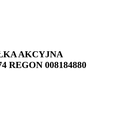
ŁKA AKCYJNA
74
REGON
008184880