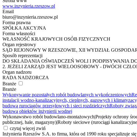
Strona www
www.inzynieria.rzeszow.pl
Email
biuro@inzynieria.rzeszow.pl
Forma prawna
SPÓŁKA AKCYJNA
Forma własności
WŁASNOŚĆ KRAJOWYCH OSÓB FIZYCZNYCH
Organ rejestrowy
SĄD REJONOWY W RZESZOWIE, XII WYDZIAŁ GOSPOD
Sposób reprezentacji
DO SKŁADANIA OŚWIADCZEŃ WOLI I PODPISYWANIA DO
2. JEŻELI ZARZĄD JEST WIELOOSOBOWY - DWÓCH C
Organ nadzoru
RADA NADZORCZA
Branże
Branże
Wykonywanie pozostałych robót budowlanych wykończeniowych
Re
instalacji wodno-kanalizacyjnych, cieplnych, gazowych i klimatyzac
budową rurociągów przesyłowych i sieci rozdzielczych
Roboty związa
budową obiektów inżynierii wodnej
Wykonawstwo robót budowlano-montażowych
|
Projekty ochrony śro
publicznej, hale, magazyny)
|
Roboty sieciowe (rurociągi kanalizacyjn
czytaj więcej
zwiń
Inżynieria Rzeszów S.A. to firma, która od 1990 roku specjalizuje 