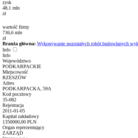
zysk
48,1
mln
zł
wartość firmy
736,6
mln
zł
Branża główna:
Wykonywanie pozostałych robót budowlanych wy
Info
Info
Województwo
PODKARPACKIE
Miejscowość
RZESZÓW
Adres
PODKARPACKA, 59A
Kod pocztowy
35-082
Rejestracja
2011-01-05
Kapitał zakładowy
1350000,00 PLN
Organ reprezentujący
ZARZĄD