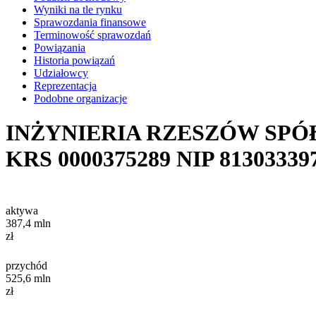
Wyniki na tle rynku
Sprawozdania finansowe
Terminowość sprawozdań
Powiązania
Historia powiązań
Udziałowcy
Reprezentacja
Podobne organizacje
INŻYNIERIA RZESZÓW SPÓ
KRS
0000375289
NIP
81303339
aktywa
387,4
mln
zł
przychód
525,6
mln
zł