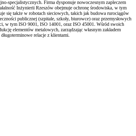
yjno-specjalistycznych. Firma dysponuje nowoczesnym zapleczem
łalność Inżynierii Rzeszów obejmuje ochronę środowiska, w tym
je się także w robotach sieciowych, takich jak budowa rurociągów
czności publicznej (szpitale, szkoły, biurowce) oraz przemysłowych
kości, w tym ISO 9001, ISO 14001, oraz ISO 45001. Wśród swoich
rodukcję elementów metalowych, zarządzając własnym zakładem
długoterminowe relacje z klientami.