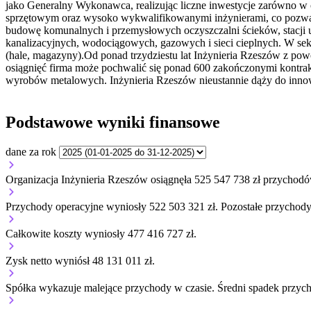
jako Generalny Wykonawca, realizując liczne inwestycje zarówno w
sprzętowym oraz wysoko wykwalifikowanymi inżynierami, co pozwala
budowę komunalnych i przemysłowych oczyszczalni ścieków, stacji uz
kanalizacyjnych, wodociągowych, gazowych i sieci cieplnych. W sekt
(hale, magazyny).Od ponad trzydziestu lat Inżynieria Rzeszów z pow
osiągnięć firma może pochwalić się ponad 600 zakończonymi kontra
wyrobów metalowych. Inżynieria Rzeszów nieustannie dąży do innowac
Podstawowe wyniki finansowe
dane za rok
Organizacja Inżynieria Rzeszów osiągnęła 525 547 738 zł przychodó
Przychody operacyjne wyniosły 522 503 321 zł.
Pozostałe przychody 
Całkowite koszty wyniosły 477 416 727 zł.
Zysk netto wyniósł 48 131 011 zł.
Spółka wykazuje
malejące
przychody w czasie.
Średni spadek przyc