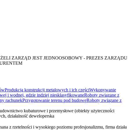
EŻELI ZARZĄD JEST JEDNOOSOBOWY - PREZES ZARZĄDU
KURENTEM
ków
Produkcja konstrukcji metalowych i ich części
Wykonywanie
ej i wodnej, gdzie indziej niesklasyfikowane
Roboty związane z
sny rachunek
Przygotowanie terenu pod budowę
Roboty związane z
udownictwo kubaturowe i przemysłowe (obiekty użyteczności
ch, działalność deweloperska
na z rzetelności i wysokiego poziomu profesjonalizmu, firma działa