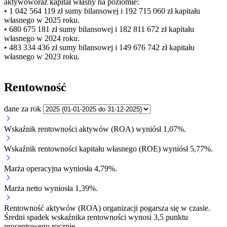
aktywów
oraz kapitał własny
na poziomie:
• 1 042 564 119 zł
sumy bilansowej i 192 715 060 zł kapitału
własnego
w 2025 roku.
• 680 675 181 zł
sumy bilansowej i 182 811 672 zł kapitału
własnego
w 2024 roku.
• 483 334 436 zł
sumy bilansowej i 149 676 742 zł kapitału
własnego
w 2023 roku.
Rentowność
dane za rok
Wskaźnik rentowności aktywów (ROA) wyniósł 1,07%.
Wskaźnik rentowności kapitału własnego (ROE) wyniósł 5,77%.
Marża operacyjna wyniosła 4,79%.
Marża netto wyniosła 1,39%.
Rentowność aktywów (ROA) organizacji
pogarsza się w czasie.
Średni spadek wskaźnika rentowności wynosi 3,5 punktu
procentowego rocznie.