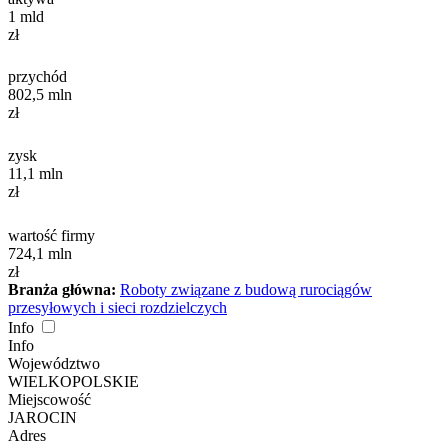
1
mld
zł
przychód
802,5
mln
zł
zysk
11,1
mln
zł
wartość firmy
724,1
mln
zł
Branża główna:
Roboty związane z budową rurociągów
przesyłowych i sieci rozdzielczych
Info
Info
Województwo
WIELKOPOLSKIE
Miejscowość
JAROCIN
Adres