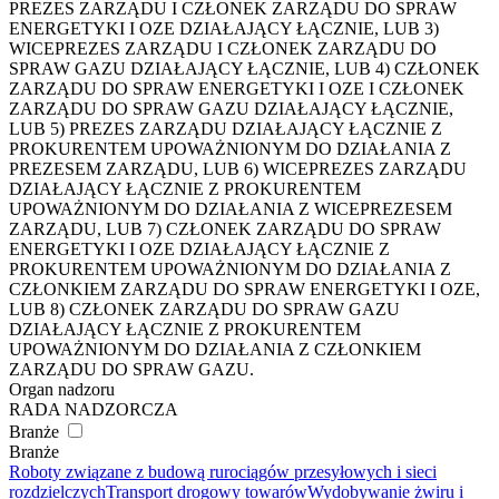
PREZES ZARZĄDU I CZŁONEK ZARZĄDU DO SPRAW
ENERGETYKI I OZE DZIAŁAJĄCY ŁĄCZNIE, LUB 3)
WICEPREZES ZARZĄDU I CZŁONEK ZARZĄDU DO
SPRAW GAZU DZIAŁAJĄCY ŁĄCZNIE, LUB 4) CZŁONEK
ZARZĄDU DO SPRAW ENERGETYKI I OZE I CZŁONEK
ZARZĄDU DO SPRAW GAZU DZIAŁAJĄCY ŁĄCZNIE,
LUB 5) PREZES ZARZĄDU DZIAŁAJĄCY ŁĄCZNIE Z
PROKURENTEM UPOWAŻNIONYM DO DZIAŁANIA Z
PREZESEM ZARZĄDU, LUB 6) WICEPREZES ZARZĄDU
DZIAŁAJĄCY ŁĄCZNIE Z PROKURENTEM
UPOWAŻNIONYM DO DZIAŁANIA Z WICEPREZESEM
ZARZĄDU, LUB 7) CZŁONEK ZARZĄDU DO SPRAW
ENERGETYKI I OZE DZIAŁAJĄCY ŁĄCZNIE Z
PROKURENTEM UPOWAŻNIONYM DO DZIAŁANIA Z
CZŁONKIEM ZARZĄDU DO SPRAW ENERGETYKI I OZE,
LUB 8) CZŁONEK ZARZĄDU DO SPRAW GAZU
DZIAŁAJĄCY ŁĄCZNIE Z PROKURENTEM
UPOWAŻNIONYM DO DZIAŁANIA Z CZŁONKIEM
ZARZĄDU DO SPRAW GAZU.
Organ nadzoru
RADA NADZORCZA
Branże
Branże
Roboty związane z budową rurociągów przesyłowych i sieci
rozdzielczych
Transport drogowy towarów
Wydobywanie żwiru i