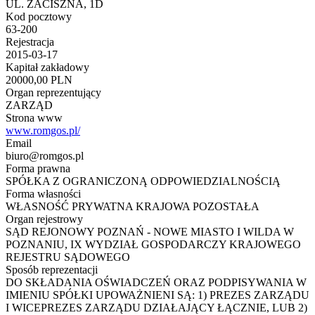
UL. ZACISZNA, 1D
Kod pocztowy
63-200
Rejestracja
2015-03-17
Kapitał zakładowy
20000,00 PLN
Organ reprezentujący
ZARZĄD
Strona www
www.romgos.pl/
Email
biuro@romgos.pl
Forma prawna
SPÓŁKA Z OGRANICZONĄ ODPOWIEDZIALNOŚCIĄ
Forma własności
WŁASNOŚĆ PRYWATNA KRAJOWA POZOSTAŁA
Organ rejestrowy
SĄD REJONOWY POZNAŃ - NOWE MIASTO I WILDA W
POZNANIU, IX WYDZIAŁ GOSPODARCZY KRAJOWEGO
REJESTRU SĄDOWEGO
Sposób reprezentacji
DO SKŁADANIA OŚWIADCZEŃ ORAZ PODPISYWANIA W
IMIENIU SPÓŁKI UPOWAŻNIENI SĄ: 1) PREZES ZARZĄDU
I WICEPREZES ZARZĄDU DZIAŁAJĄCY ŁĄCZNIE, LUB 2)