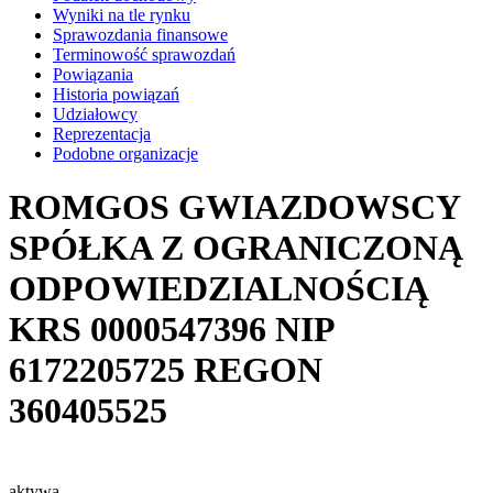
Wyniki na tle rynku
Sprawozdania finansowe
Terminowość sprawozdań
Powiązania
Historia powiązań
Udziałowcy
Reprezentacja
Podobne organizacje
ROMGOS GWIAZDOWSCY
SPÓŁKA Z OGRANICZONĄ
ODPOWIEDZIALNOŚCIĄ
KRS
0000547396
NIP
6172205725
REGON
360405525
aktywa