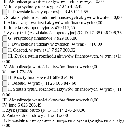
III.
Aktualizacja wartości aktywów niefinansowych
0,00
IV.
Inne przychody operacyjne
7 246 452,49
E.
Pozostałe koszty operacyjne
8 459 117,55
I.
Strata z tytułu rozchodu niefinansowych aktywów trwałych
0,00
II.
Aktualizacja wartości aktywów niefinansowych
0,00
III.
Inne koszty operacyjne
8 459 117,55
F.
Zysk (strata) z działalności operacyjnej (C+D–E)
38 036 208,35
G.
Przychody finansowe
7 929 085,80
I.
Dywidendy i udziały w zyskach, w tym:
(+4)
0,00
II.
Odsetki, w tym:
(+1)
7 927 360,92
III.
Zysk z tytułu rozchodu aktywów finansowych, w tym:
(+1)
0,00
IV.
Aktualizacja wartości aktywów finansowych
0,00
V.
inne
1 724,88
H.
Koszty finansowe
31 689 054,09
I.
Odsetki, w tym:
(+1)
25 665 847,60
II.
Strata z tytułu rozchodu aktywów finansowych, w tym:
(+1)
0,00
III.
Aktualizacja wartości aktywów finansowych
0,00
IV.
inne
6 023 206,49
I.
Zysk (strata) brutto (F+G–H)
14 276 240,06
J.
Podatek dochodowy
3 152 852,00
K.
Pozostałe obowiązkowe zmniejszenia zysku (zwiększenia straty)
0,00