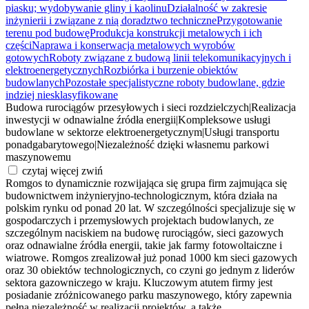
piasku; wydobywanie gliny i kaolinu
Działalność w zakresie
inżynierii i związane z nią doradztwo techniczne
Przygotowanie
terenu pod budowę
Produkcja konstrukcji metalowych i ich
części
Naprawa i konserwacja metalowych wyrobów
gotowych
Roboty związane z budową linii telekomunikacyjnych i
elektroenergetycznych
Rozbiórka i burzenie obiektów
budowlanych
Pozostałe specjalistyczne roboty budowlane, gdzie
indziej niesklasyfikowane
Budowa rurociągów przesyłowych i sieci rozdzielczych
|
Realizacja
inwestycji w odnawialne źródła energii
|
Kompleksowe usługi
budowlane w sektorze elektroenergetycznym
|
Usługi transportu
ponadgabarytowego
|
Niezależność dzięki własnemu parkowi
maszynowemu
czytaj więcej
zwiń
Romgos to dynamicznie rozwijająca się grupa firm zajmująca się
budownictwem inżynieryjno-technologicznym, która działa na
polskim rynku od ponad 20 lat. W szczególności specjalizuje się w
gospodarczych i przemysłowych projektach budowlanych, ze
szczególnym naciskiem na budowę rurociągów, sieci gazowych
oraz odnawialne źródła energii, takie jak farmy fotowoltaiczne i
wiatrowe. Romgos zrealizował już ponad 1000 km sieci gazowych
oraz 30 obiektów technologicznych, co czyni go jednym z liderów
sektora gazowniczego w kraju. Kluczowym atutem firmy jest
posiadanie zróżnicowanego parku maszynowego, który zapewnia
pełną niezależność w realizacji projektów, a także