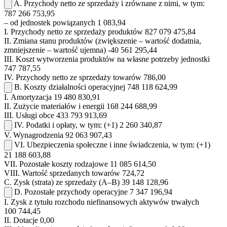
A.
Przychody netto ze sprzedaży i zrównane z nimi, w tym:
787 266 753,95
– od jednostek powiązanych
1 083,94
I.
Przychody netto ze sprzedaży produktów
827 079 475,84
II.
Zmiana stanu produktów (zwiększenie – wartość dodatnia,
zmniejszenie – wartość ujemna)
-40 561 295,44
III.
Koszt wytworzenia produktów na własne potrzeby jednostki
747 787,55
IV.
Przychody netto ze sprzedaży towarów
786,00
B.
Koszty działalności operacyjnej
748 118 624,99
I.
Amortyzacja
19 480 830,91
II.
Zużycie materiałów i energii
168 244 688,99
III.
Usługi obce
433 793 913,69
IV.
Podatki i opłaty, w tym:
(+1)
2 260 340,87
V.
Wynagrodzenia
92 063 907,43
VI.
Ubezpieczenia społeczne i inne świadczenia, w tym:
(+1)
21 188 603,88
VII.
Pozostałe koszty rodzajowe
11 085 614,50
VIII.
Wartość sprzedanych towarów
724,72
C.
Zysk (strata) ze sprzedaży (A–B)
39 148 128,96
D.
Pozostałe przychody operacyjne
7 347 196,94
I.
Zysk z tytułu rozchodu niefinansowych aktywów trwałych
100 744,45
II.
Dotacje
0,00