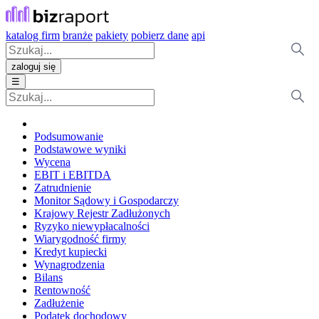
katalog firm
branże
pakiety
pobierz dane
api
zaloguj się
☰
Podsumowanie
Podstawowe wyniki
Wycena
EBIT i EBITDA
Zatrudnienie
Monitor Sądowy i Gospodarczy
Krajowy Rejestr Zadłużonych
Ryzyko niewypłacalności
Wiarygodność firmy
Kredyt kupiecki
Wynagrodzenia
Bilans
Rentowność
Zadłużenie
Podatek dochodowy