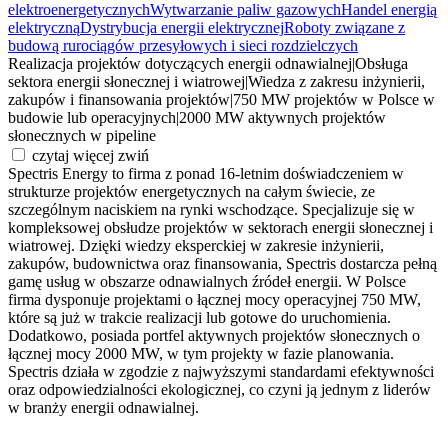
elektroenergetycznych
Wytwarzanie paliw gazowych
Handel energią
elektryczną
Dystrybucja energii elektrycznej
Roboty związane z
budową rurociągów przesyłowych i sieci rozdzielczych
Realizacja projektów dotyczących energii odnawialnej
|
Obsługa
sektora energii słonecznej i wiatrowej
|
Wiedza z zakresu inżynierii,
zakupów i finansowania projektów
|
750 MW projektów w Polsce w
budowie lub operacyjnych
|
2000 MW aktywnych projektów
słonecznych w pipeline
czytaj więcej
zwiń
Spectris Energy to firma z ponad 16-letnim doświadczeniem w
strukturze projektów energetycznych na całym świecie, ze
szczególnym naciskiem na rynki wschodzące. Specjalizuje się w
kompleksowej obsłudze projektów w sektorach energii słonecznej i
wiatrowej. Dzięki wiedzy eksperckiej w zakresie inżynierii,
zakupów, budownictwa oraz finansowania, Spectris dostarcza pełną
gamę usług w obszarze odnawialnych źródeł energii. W Polsce
firma dysponuje projektami o łącznej mocy operacyjnej 750 MW,
które są już w trakcie realizacji lub gotowe do uruchomienia.
Dodatkowo, posiada portfel aktywnych projektów słonecznych o
łącznej mocy 2000 MW, w tym projekty w fazie planowania.
Spectris działa w zgodzie z najwyższymi standardami efektywności
oraz odpowiedzialności ekologicznej, co czyni ją jednym z liderów
w branży energii odnawialnej.