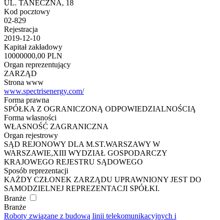
UL. TANECZNA, 18
Kod pocztowy
02-829
Rejestracja
2019-12-10
Kapitał zakładowy
10000000,00 PLN
Organ reprezentujący
ZARZĄD
Strona www
www.spectrisenergy.com/
Forma prawna
SPÓŁKA Z OGRANICZONĄ ODPOWIEDZIALNOŚCIĄ
Forma własności
WŁASNOŚĆ ZAGRANICZNA
Organ rejestrowy
SĄD REJONOWY DLA M.ST.WARSZAWY W
WARSZAWIE,XIII WYDZIAŁ GOSPODARCZY
KRAJOWEGO REJESTRU SĄDOWEGO
Sposób reprezentacji
KAŻDY CZŁONEK ZARZĄDU UPRAWNIONY JEST DO
SAMODZIELNEJ REPREZENTACJI SPÓŁKI.
Branże
Branże
Roboty związane z budową linii telekomunikacyjnych i