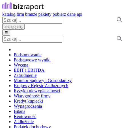
katalog firm
branże
pakiety
pobierz dane
api
zaloguj się
☰
Podsumowanie
Podstawowe wyniki
Wycena
EBIT i EBITDA
Zatrudnienie
Monitor Sądowy i Gospodarczy
Krajowy Rejestr Zadłużonych
Ryzyko niewypłacalności
Wiarygodność firmy
Kredyt kupiecki
Wynagrodzenia
Bilans
Rentowność
Zadłużenie
Podatek dochodowy