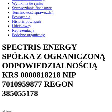
Wyniki na tle rynku
Sprawozdania finansowe
Terminowość sprawozdań
Powiązania
Historia powiązań
Udziałowcy
Reprezentacja
Podobne organizacje
SPECTRIS ENERGY
SPÓŁKA Z OGRANICZONĄ
ODPOWIEDZIALNOŚCIĄ
KRS
0000818218
NIP
7010959877
REGON
385055178
aktywa