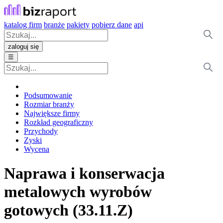
katalog firm
branże
pakiety
pobierz dane
api
zaloguj się
☰
Podsumowanie
Rozmiar branży
Największe firmy
Rozkład geograficzny
Przychody
Zyski
Wycena
Naprawa i konserwacja
metalowych wyrobów
gotowych (33.11.Z)