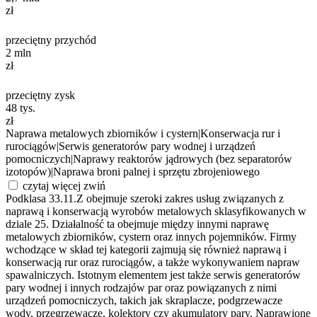
zł
przeciętny przychód
2
mln
zł
przeciętny zysk
48
tys.
zł
Naprawa metalowych zbiorników i cystern
|
Konserwacja rur i
rurociągów
|
Serwis generatorów pary wodnej i urządzeń
pomocniczych
|
Naprawy reaktorów jądrowych (bez separatorów
izotopów)
|
Naprawa broni palnej i sprzętu zbrojeniowego
czytaj więcej
zwiń
Podklasa 33.11.Z obejmuje szeroki zakres usług związanych z
naprawą i konserwacją wyrobów metalowych sklasyfikowanych w
dziale 25. Działalność ta obejmuje między innymi naprawę
metalowych zbiorników, cystern oraz innych pojemników. Firmy
wchodzące w skład tej kategorii zajmują się również naprawą i
konserwacją rur oraz rurociągów, a także wykonywaniem napraw
spawalniczych. Istotnym elementem jest także serwis generatorów
pary wodnej i innych rodzajów par oraz powiązanych z nimi
urządzeń pomocniczych, takich jak skraplacze, podgrzewacze
wody, przegrzewacze, kolektory czy akumulatory pary. Naprawione