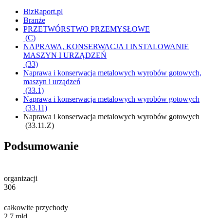
BizRaport.pl
Branże
PRZETWÓRSTWO PRZEMYSŁOWE
(C)
NAPRAWA, KONSERWACJA I INSTALOWANIE
MASZYN I URZĄDZEŃ
(33)
Naprawa i konserwacja metalowych wyrobów gotowych,
maszyn i urządzeń
(33.1)
Naprawa i konserwacja metalowych wyrobów gotowych
(33.11)
Naprawa i konserwacja metalowych wyrobów gotowych
(33.11.Z)
Podsumowanie
organizacji
306
całkowite przychody
2,7
mld