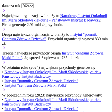
dane za rok
Największa organizacja w branży to
Narodowy Instytut Onkologii
Im. Marii Skłodowskiej-curie - Państwowy Instytut Badawczy
.
Firma generuje 2,91 mld zł przychodu.
Druga największa organizacja w branży to
Instytut "pomnik -
Centrum Zdrowia Dziecka"
. Przychód organizacji wynosi 839 mln
zł.
Trzecie największe przychody osiąga
Instytut "centrum Zdrowia
Matki Polki"
. Jej sprzedaż opiewa na 735 mln zł.
W ostatnim roku (2024) największe przychody generowały:
•
Narodowy Instytut Onkologii Im. Marii Skłodowskiej-curie -
Państwowy Instytut Badawczy
•
Instytut "pomnik - Centrum Zdrowia Dziecka"
•
Instytut "centrum Zdrowia Matki Polki"
W poprzednim roku (2023) największe przychody generowały:
•
Narodowy Instytut Onkologii Im. Marii Skłodowskiej-curie -
Państwowy Instytut Badawczy
•
Instytut "pomnik - Centrum Zdrowia Dziecka"