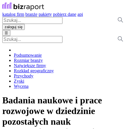
katalog firm
branże
pakiety
pobierz dane
api
zaloguj się
☰
Podsumowanie
Rozmiar branży
Największe firmy
Rozkład geograficzny
Przychody
Zyski
Wycena
Badania naukowe i prace
rozwojowe w dziedzinie
pozostałych nauk