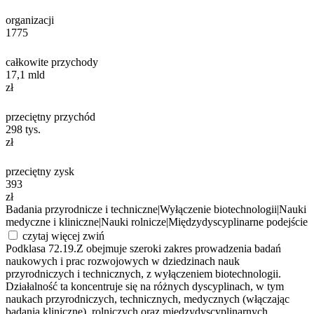
organizacji
1775
całkowite przychody
17,1
mld
zł
przeciętny przychód
298
tys.
zł
przeciętny zysk
393
zł
Badania przyrodnicze i techniczne
|
Wyłączenie biotechnologii
|
Nauki
medyczne i kliniczne
|
Nauki rolnicze
|
Międzydyscyplinarne podejście
czytaj więcej
zwiń
Podklasa 72.19.Z obejmuje szeroki zakres prowadzenia badań
naukowych i prac rozwojowych w dziedzinach nauk
przyrodniczych i technicznych, z wyłączeniem biotechnologii.
Działalność ta koncentruje się na różnych dyscyplinach, w tym
naukach przyrodniczych, technicznych, medycznych (włączając
badania kliniczne), rolniczych oraz międzydyscyplinarnych