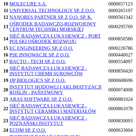
10
MOLECURE S.A.
0000657123
11
UNIVERSAL TECHNOLOGY SP. Z O.O.
0000265197
12
NANORES PARTNER SP. Z O.O. SP. K.
0000561342
OŚRODEK BADAWCZO-ROZWOJOWY
13
0000295769
CENTRUM TECHNIKI MORSKIEJ
SIEĆ BADAWCZA ŁUKASIEWICZ - PORT
14
0000850580
POLSKI OŚRODEK ROZWOJU
15
EC ENGINEERING SP. Z O.O.
0000226786
16
PSE INNOWACJE SP. Z O.O.
0000440027
17
BACTO - TECH SP. Z O.O.
0000554097
SIEĆ BADAWCZA ŁUKASIEWICZ -
18
0000850420
INSTYTUT CHEMII SUROWCÓW
19
JJP BIOLOGICS SP. Z O.O.
0000608696
INSTYTUT HODOWLI I AKLIMATYZACJI
20
0000074008
ROŚLIN - PAŃSTWOWY
21
ARAS SOFTWARE SP. Z O.O.
0000881024
SIEĆ BADAWCZA ŁUKASIEWICZ -
22
0000861078
INSTYTUT CERAMIKI I MATERIAŁÓW
SIEĆ BADAWCZA ŁUKASIEWICZ -
23
0000850093
POZNAŃSKI INSTYTUT
24
ECOM SP. Z O.O.
0000633604