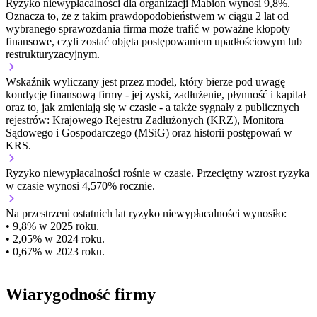
Ryzyko niewypłacalności dla organizacji Mabion wynosi 9,8%.
Oznacza to, że z takim prawdopodobieństwem w ciągu 2 lat od
wybranego sprawozdania firma może trafić w poważne kłopoty
finansowe, czyli zostać objęta postępowaniem upadłościowym lub
restrukturyzacyjnym.
Wskaźnik wyliczany jest przez model, który bierze pod uwagę
kondycję finansową firmy - jej zyski, zadłużenie, płynność i kapitał
oraz to, jak zmieniają się w czasie - a także sygnały z publicznych
rejestrów: Krajowego Rejestru Zadłużonych (KRZ), Monitora
Sądowego i Gospodarczego (MSiG) oraz historii postępowań w
KRS.
Ryzyko niewypłacalności
rośnie w czasie.
Przeciętny
wzrost
ryzyka
w czasie wynosi 4,570% rocznie.
Na przestrzeni ostatnich lat ryzyko niewypłacalności wynosiło:
• 9,8% w 2025 roku.
• 2,05% w 2024 roku.
• 0,67% w 2023 roku.
Wiarygodność firmy