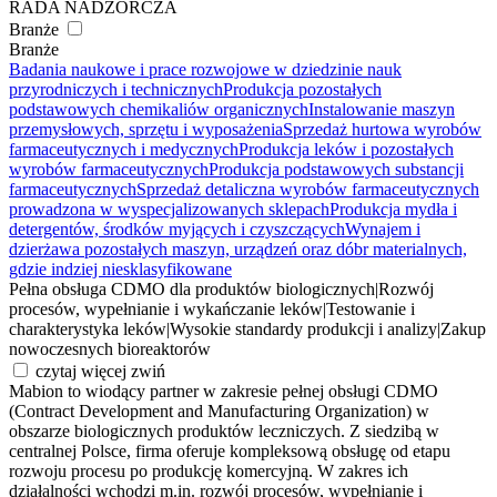
RADA NADZORCZA
Branże
Branże
Badania naukowe i prace rozwojowe w dziedzinie nauk
przyrodniczych i technicznych
Produkcja pozostałych
podstawowych chemikaliów organicznych
Instalowanie maszyn
przemysłowych, sprzętu i wyposażenia
Sprzedaż hurtowa wyrobów
farmaceutycznych i medycznych
Produkcja leków i pozostałych
wyrobów farmaceutycznych
Produkcja podstawowych substancji
farmaceutycznych
Sprzedaż detaliczna wyrobów farmaceutycznych
prowadzona w wyspecjalizowanych sklepach
Produkcja mydła i
detergentów, środków myjących i czyszczących
Wynajem i
dzierżawa pozostałych maszyn, urządzeń oraz dóbr materialnych,
gdzie indziej niesklasyfikowane
Pełna obsługa CDMO dla produktów biologicznych
|
Rozwój
procesów, wypełnianie i wykańczanie leków
|
Testowanie i
charakterystyka leków
|
Wysokie standardy produkcji i analizy
|
Zakup
nowoczesnych bioreaktorów
czytaj więcej
zwiń
Mabion to wiodący partner w zakresie pełnej obsługi CDMO
(Contract Development and Manufacturing Organization) w
obszarze biologicznych produktów leczniczych. Z siedzibą w
centralnej Polsce, firma oferuje kompleksową obsługę od etapu
rozwoju procesu po produkcję komercyjną. W zakres ich
działalności wchodzi m.in. rozwój procesów, wypełnianie i