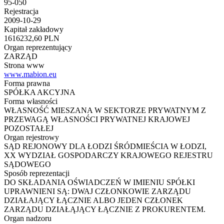
95-050
Rejestracja
2009-10-29
Kapitał zakładowy
1616232,60 PLN
Organ reprezentujący
ZARZĄD
Strona www
www.mabion.eu
Forma prawna
SPÓŁKA AKCYJNA
Forma własności
WŁASNOŚĆ MIESZANA W SEKTORZE PRYWATNYM Z
PRZEWAGĄ WŁASNOŚCI PRYWATNEJ KRAJOWEJ
POZOSTAŁEJ
Organ rejestrowy
SĄD REJONOWY DLA ŁODZI ŚRÓDMIEŚCIA W ŁODZI,
XX WYDZIAŁ GOSPODARCZY KRAJOWEGO REJESTRU
SĄDOWEGO
Sposób reprezentacji
DO SKŁADANIA OŚWIADCZEŃ W IMIENIU SPÓŁKI
UPRAWNIENI SĄ: DWAJ CZŁONKOWIE ZARZĄDU
DZIAŁAJĄCY ŁĄCZNIE ALBO JEDEN CZŁONEK
ZARZĄDU DZIAŁĄJĄCY ŁĄCZNIE Z PROKURENTEM.
Organ nadzoru