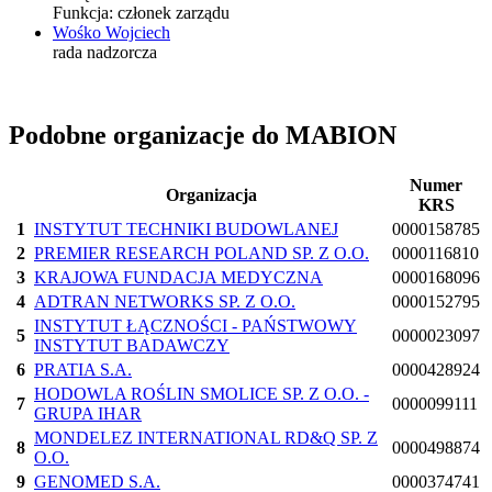
Funkcja:
członek zarządu
Wośko Wojciech
rada nadzorcza
Podobne organizacje do MABION
Numer
Organizacja
KRS
1
INSTYTUT TECHNIKI BUDOWLANEJ
0000158785
2
PREMIER RESEARCH POLAND SP. Z O.O.
0000116810
3
KRAJOWA FUNDACJA MEDYCZNA
0000168096
4
ADTRAN NETWORKS SP. Z O.O.
0000152795
INSTYTUT ŁĄCZNOŚCI - PAŃSTWOWY
5
0000023097
INSTYTUT BADAWCZY
6
PRATIA S.A.
0000428924
HODOWLA ROŚLIN SMOLICE SP. Z O.O. -
7
0000099111
GRUPA IHAR
MONDELEZ INTERNATIONAL RD&Q SP. Z
8
0000498874
O.O.
9
GENOMED S.A.
0000374741