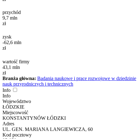
przychód
9,7
mln
zł
zysk
-62,6
mln
zł
wartość firmy
43,1
mln
zł
Branża główna:
Badania naukowe i prace rozwojowe w dziedzinie
nauk przyrodniczych i technicznych
Info
Info
Województwo
ŁÓDZKIE
Miejscowość
KONSTANTYNÓW ŁÓDZKI
Adres
UL. GEN. MARIANA LANGIEWICZA, 60
Kod pocztowy