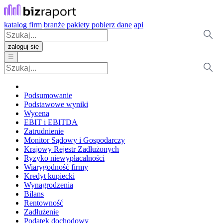
katalog firm
branże
pakiety
pobierz dane
api
zaloguj się
☰
Podsumowanie
Podstawowe wyniki
Wycena
EBIT i EBITDA
Zatrudnienie
Monitor Sądowy i Gospodarczy
Krajowy Rejestr Zadłużonych
Ryzyko niewypłacalności
Wiarygodność firmy
Kredyt kupiecki
Wynagrodzenia
Bilans
Rentowność
Zadłużenie
Podatek dochodowy