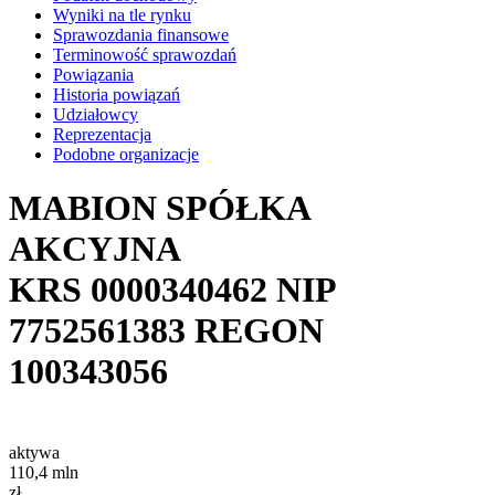
Wyniki na tle rynku
Sprawozdania finansowe
Terminowość sprawozdań
Powiązania
Historia powiązań
Udziałowcy
Reprezentacja
Podobne organizacje
MABION SPÓŁKA
AKCYJNA
KRS
0000340462
NIP
7752561383
REGON
100343056
aktywa
110,4
mln
zł