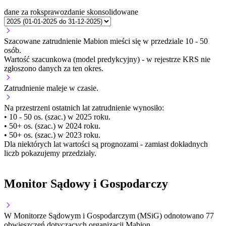
dane za rok
sprawozdanie skonsolidowane
Szacowane zatrudnienie Mabion mieści się w przedziale 10 - 50
osób.
Wartość szacunkowa (model predykcyjny) - w rejestrze KRS nie
zgłoszono danych za ten okres.
Zatrudnienie
maleje
w czasie.
Na przestrzeni ostatnich lat zatrudnienie wynosiło:
• 10 - 50 os. (szac.) w 2025 roku.
• 50+ os. (szac.) w 2024 roku.
• 50+ os. (szac.) w 2023 roku.
Dla niektórych lat wartości są prognozami - zamiast dokładnych
liczb pokazujemy przedziały.
Monitor Sądowy i Gospodarczy
W Monitorze Sądowym i Gospodarczym (MSiG) odnotowano
77
obwieszczeń dotyczących organizacji Mabion.