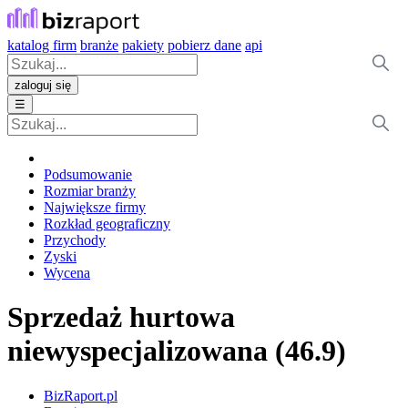
katalog firm
branże
pakiety
pobierz dane
api
zaloguj się
☰
Podsumowanie
Rozmiar branży
Największe firmy
Rozkład geograficzny
Przychody
Zyski
Wycena
Sprzedaż hurtowa
niewyspecjalizowana (46.9)
BizRaport.pl