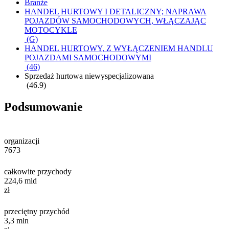
Branże
HANDEL HURTOWY I DETALICZNY; NAPRAWA
POJAZDÓW SAMOCHODOWYCH, WŁĄCZAJĄC
MOTOCYKLE
(G)
HANDEL HURTOWY, Z WYŁĄCZENIEM HANDLU
POJAZDAMI SAMOCHODOWYMI
(46)
Sprzedaż hurtowa niewyspecjalizowana
(46.9)
Podsumowanie
organizacji
7673
całkowite przychody
224,6
mld
zł
przeciętny przychód
3,3
mln