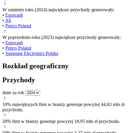
W ostatnim roku (2024) największe przychody generowały:
•
Eurocash
•
Ab
•
Pepco Poland
W poprzednim roku (2023) największe przychody generowały:
•
Eurocash
•
Pepco Poland
•
Samsung Electronics Polska
Rozkład geograficzny
Przychody
dane za rok
10% największych firm w branży generuje powyżej 44,63 mln zł
przychodu.
20% firm w branży generuje powyżej 18,95 mln zł przychodu.
50% firm w branży generuje powyżej 3,27 mln zł przychodu.