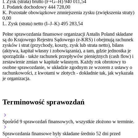
I.
Zysk (strata) brutto (F+G–H)
940 011,54
J.
Podatek dochodowy
444 728,00
K.
Pozostałe obowiązkowe zmniejszenia zysku (zwiększenia straty)
0,00
L.
Zysk (strata) netto (I–J–K)
495 283,54
Pełne sprawozdania finansowe organizacji Antalis Poland składane
są do Krajowego Rejestru Sądowego (e-KRS) i obejmują rachunek
zysków i strat (przychody, koszty, zysk lub strata netto), bilans
(aktywa, kapitał własny i zobowiązania), a tam, gdzie jednostka je
sporządziła - także rachunek przepływów pieniężnych (cash flow) i
zestawienie zmian w kapitale własnym. Każdy rok obrotowy to
osobne sprawozdanie, w układzie zgodnym ze wzorem z ustawy o
rachunkowości, z kwotami w złotych - dokładnie tak, jak wykazała
je organizacja.
Terminowość sprawozdań
Spośród 9 sprawozdań finansowych, wszystkie złożono w terminie.
Sprawozdania finansowe były składane średnio 52 dni przed