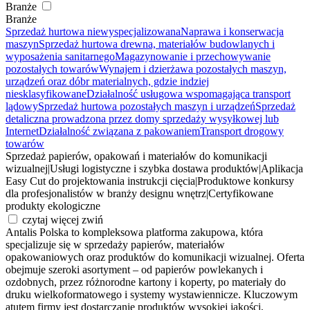
Branże
Branże
Sprzedaż hurtowa niewyspecjalizowana
Naprawa i konserwacja
maszyn
Sprzedaż hurtowa drewna, materiałów budowlanych i
wyposażenia sanitarnego
Magazynowanie i przechowywanie
pozostałych towarów
Wynajem i dzierżawa pozostałych maszyn,
urządzeń oraz dóbr materialnych, gdzie indziej
niesklasyfikowane
Działalność usługowa wspomagająca transport
lądowy
Sprzedaż hurtowa pozostałych maszyn i urządzeń
Sprzedaż
detaliczna prowadzona przez domy sprzedaży wysyłkowej lub
Internet
Działalność związana z pakowaniem
Transport drogowy
towarów
Sprzedaż papierów, opakowań i materiałów do komunikacji
wizualnej
|
Usługi logistyczne i szybka dostawa produktów
|
Aplikacja
Easy Cut do projektowania instrukcji cięcia
|
Produktowe konkursy
dla profesjonalistów w branży designu wnętrz
|
Certyfikowane
produkty ekologiczne
czytaj więcej
zwiń
Antalis Polska to kompleksowa platforma zakupowa, która
specjalizuje się w sprzedaży papierów, materiałów
opakowaniowych oraz produktów do komunikacji wizualnej. Oferta
obejmuje szeroki asortyment – od papierów powlekanych i
ozdobnych, przez różnorodne kartony i koperty, po materiały do
druku wielkoformatowego i systemy wystawiennicze. Kluczowym
atutem firmy jest dostarczanie produktów wysokiej jakości,