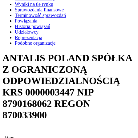
Wyniki na tle rynku
Sprawozdania finansowe
Terminowość sprawozdań
Powiązania
Historia powiązań
Udziałowcy
Reprezentacja
Podobne organizacje
ANTALIS POLAND SPÓŁKA
Z OGRANICZONĄ
ODPOWIEDZIALNOŚCIĄ
KRS
0000003447
NIP
8790168062
REGON
870033900
aktywa