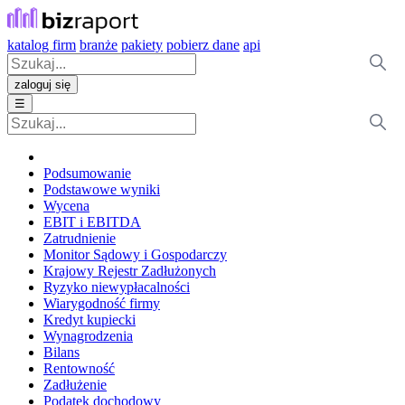
katalog firm
branże
pakiety
pobierz dane
api
zaloguj się
☰
Podsumowanie
Podstawowe wyniki
Wycena
EBIT i EBITDA
Zatrudnienie
Monitor Sądowy i Gospodarczy
Krajowy Rejestr Zadłużonych
Ryzyko niewypłacalności
Wiarygodność firmy
Kredyt kupiecki
Wynagrodzenia
Bilans
Rentowność
Zadłużenie
Podatek dochodowy