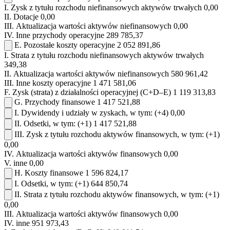
I.
Zysk z tytułu rozchodu niefinansowych aktywów trwałych
0,00
II.
Dotacje
0,00
III.
Aktualizacja wartości aktywów niefinansowych
0,00
IV.
Inne przychody operacyjne
289 785,37
E.
Pozostałe koszty operacyjne
2 052 891,86
I.
Strata z tytułu rozchodu niefinansowych aktywów trwałych
349,38
II.
Aktualizacja wartości aktywów niefinansowych
580 961,42
III.
Inne koszty operacyjne
1 471 581,06
F.
Zysk (strata) z działalności operacyjnej (C+D–E)
1 119 313,83
G.
Przychody finansowe
1 417 521,88
I.
Dywidendy i udziały w zyskach, w tym:
(+4)
0,00
II.
Odsetki, w tym:
(+1)
1 417 521,88
III.
Zysk z tytułu rozchodu aktywów finansowych, w tym:
(+1)
0,00
IV.
Aktualizacja wartości aktywów finansowych
0,00
V.
inne
0,00
H.
Koszty finansowe
1 596 824,17
I.
Odsetki, w tym:
(+1)
644 850,74
II.
Strata z tytułu rozchodu aktywów finansowych, w tym:
(+1)
0,00
III.
Aktualizacja wartości aktywów finansowych
0,00
IV.
inne
951 973,43