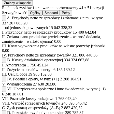
Zmiany w kapitale
Rachunek zysków i strat
wariant porównawczy
41 z 51 pozycji
Szczegółowość
Ogólny
Standard
Pełny
A.
Przychody netto ze sprzedaży i zrównane z nimi, w tym:
337 207 083,20
– od jednostek powiązanych
15 042 328,33
I.
Przychody netto ze sprzedaży produktów
15 400 642,84
II.
Zmiana stanu produktów (zwiększenie – wartość dodatnia,
zmniejszenie – wartość ujemna)
0,00
III.
Koszt wytworzenia produktów na własne potrzeby jednostki
0,00
IV.
Przychody netto ze sprzedaży towarów
321 806 440,36
B.
Koszty działalności operacyjnej
334 324 662,88
I.
Amortyzacja
1 756 451,24
II.
Zużycie materiałów i energii
6 135 139,12
III.
Usługi obce
39 985 152,83
IV.
Podatki i opłaty, w tym:
(+1)
2 208 104,91
V.
Wynagrodzenia
27 630 203,86
VI.
Ubezpieczenia społeczne i inne świadczenia, w tym:
(+1)
6 248 187,01
VII.
Pozostałe koszty rodzajowe
1 768 078,49
VIII.
Wartość sprzedanych towarów
248 593 345,42
C.
Zysk (strata) ze sprzedaży (A–B)
2 882 420,32
D.
Pozostałe przychody operacyjne
289 785,37