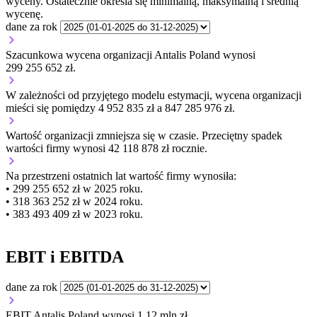
wyceny. Ostatecznie określa się minimalną, maksymalną i średnią
wycenę.
dane za rok
Szacunkowa wycena organizacji Antalis Poland wynosi
299 255 652 zł.
W zależności od przyjętego modelu estymacji, wycena organizacji
mieści się pomiędzy 4 952 835 zł a 847 285 976 zł.
Wartość organizacji
zmniejsza się
w czasie.
Przeciętny spadek
wartości firmy wynosi 42 118 878 zł rocznie.
Na przestrzeni ostatnich lat wartość firmy wynosiła:
• 299 255 652 zł w 2025 roku.
• 318 363 252 zł w 2024 roku.
• 383 493 409 zł w 2023 roku.
EBIT i EBITDA
dane za rok
EBIT Antalis Poland wynosi 1,12 mln zł.