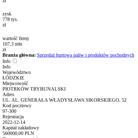
zł
zysk
778
tys.
zł
wartość firmy
107,3
mln
zł
Branża główna:
Sprzedaż hurtowa paliw i produktów pochodnych
Info
Info
Województwo
ŁÓDZKIE
Miejscowość
PIOTRKÓW TRYBUNALSKI
Adres
UL. AL. GENERAŁA WŁADYSŁAWA SIKORSKIEGO, 52
Kod pocztowy
97-300
Rejestracja
2022-12-14
Kapitał zakładowy
560000,00 PLN