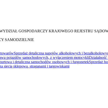
XX WYDZIAŁ GOSPODARCZY KRAJOWEGO REJESTRU SĄDO
CY SAMODZIELNIE
 towarów
Sprzedaż detaliczna napojów alkoholowych i bezalkoholow
rawa pojazdów samochodowych, z wyłączeniem motocykli
Działalność
hurtowa i detaliczna samochodów osobowych i furgonetek
Sprzedaż hu
a siecią sklepową, straganami i targowiskami