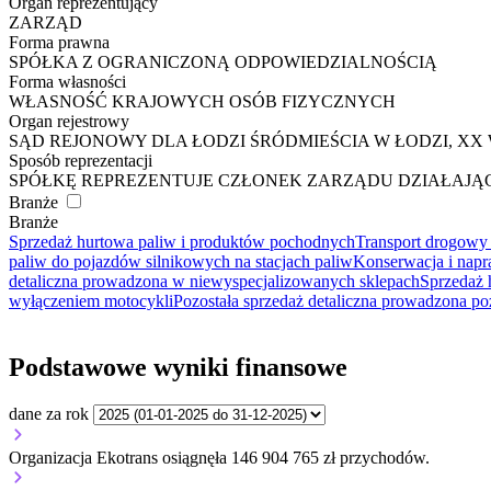
Organ reprezentujący
ZARZĄD
Forma prawna
SPÓŁKA Z OGRANICZONĄ ODPOWIEDZIALNOŚCIĄ
Forma własności
WŁASNOŚĆ KRAJOWYCH OSÓB FIZYCZNYCH
Organ rejestrowy
SĄD REJONOWY DLA ŁODZI ŚRÓDMIEŚCIA W ŁODZI, 
Sposób reprezentacji
SPÓŁKĘ REPREZENTUJE CZŁONEK ZARZĄDU DZIAŁAJĄ
Branże
Branże
Sprzedaż hurtowa paliw i produktów pochodnych
Transport drogowy
paliw do pojazdów silnikowych na stacjach paliw
Konserwacja i nap
detaliczna prowadzona w niewyspecjalizowanych sklepach
Sprzedaż 
wyłączeniem motocykli
Pozostała sprzedaż detaliczna prowadzona poz
Podstawowe wyniki finansowe
dane za rok
Organizacja Ekotrans osiągnęła 146 904 765 zł przychodów.