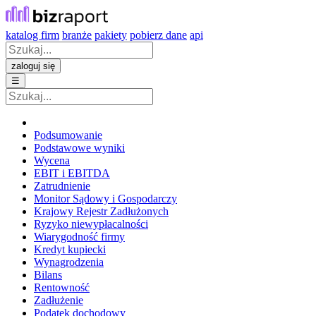
katalog firm
branże
pakiety
pobierz dane
api
zaloguj się
☰
Podsumowanie
Podstawowe wyniki
Wycena
EBIT i EBITDA
Zatrudnienie
Monitor Sądowy i Gospodarczy
Krajowy Rejestr Zadłużonych
Ryzyko niewypłacalności
Wiarygodność firmy
Kredyt kupiecki
Wynagrodzenia
Bilans
Rentowność
Zadłużenie
Podatek dochodowy