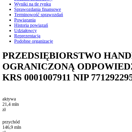
Wyniki na tle rynku
Sprawozdania finansowe
Terminowość sprawozdań
Powiązania
Historia powiązań
Udziałowcy
Reprezentacja
Podobne organizacje
PRZEDSIĘBIORSTWO HAND
OGRANICZONĄ ODPOWIED
KRS
0001007911
NIP
77129229
aktywa
21,4
mln
zł
przychód
146,9
mln