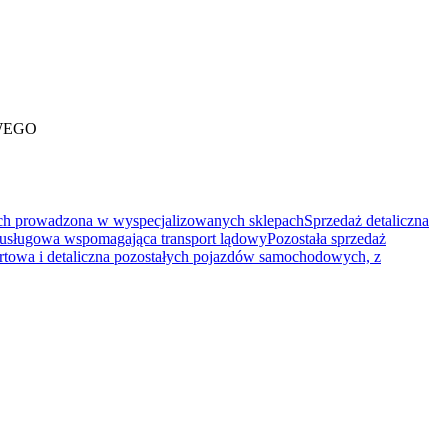
WEGO
ych prowadzona w wyspecjalizowanych sklepach
Sprzedaż detaliczna
 usługowa wspomagająca transport lądowy
Pozostała sprzedaż
rtowa i detaliczna pozostałych pojazdów samochodowych, z