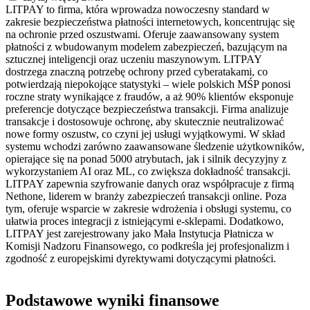
LITPAY to firma, która wprowadza nowoczesny standard w
zakresie bezpieczeństwa płatności internetowych, koncentrując się
na ochronie przed oszustwami. Oferuje zaawansowany system
płatności z wbudowanym modelem zabezpieczeń, bazującym na
sztucznej inteligencji oraz uczeniu maszynowym. LITPAY
dostrzega znaczną potrzebę ochrony przed cyberatakami, co
potwierdzają niepokojące statystyki – wiele polskich MŚP ponosi
roczne straty wynikające z fraudów, a aż 90% klientów eksponuje
preferencje dotyczące bezpieczeństwa transakcji. Firma analizuje
transakcje i dostosowuje ochronę, aby skutecznie neutralizować
nowe formy oszustw, co czyni jej usługi wyjątkowymi. W skład
systemu wchodzi zarówno zaawansowane śledzenie użytkowników,
opierające się na ponad 5000 atrybutach, jak i silnik decyzyjny z
wykorzystaniem AI oraz ML, co zwiększa dokładność transakcji.
LITPAY zapewnia szyfrowanie danych oraz współpracuje z firmą
Nethone, liderem w branży zabezpieczeń transakcji online. Poza
tym, oferuje wsparcie w zakresie wdrożenia i obsługi systemu, co
ułatwia proces integracji z istniejącymi e-sklepami. Dodatkowo,
LITPAY jest zarejestrowany jako Mała Instytucja Płatnicza w
Komisji Nadzoru Finansowego, co podkreśla jej profesjonalizm i
zgodność z europejskimi dyrektywami dotyczącymi płatności.
Podstawowe wyniki finansowe