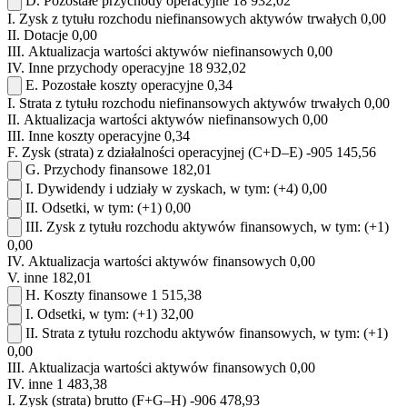
D.
Pozostałe przychody operacyjne
18 932,02
I.
Zysk z tytułu rozchodu niefinansowych aktywów trwałych
0,00
II.
Dotacje
0,00
III.
Aktualizacja wartości aktywów niefinansowych
0,00
IV.
Inne przychody operacyjne
18 932,02
E.
Pozostałe koszty operacyjne
0,34
I.
Strata z tytułu rozchodu niefinansowych aktywów trwałych
0,00
II.
Aktualizacja wartości aktywów niefinansowych
0,00
III.
Inne koszty operacyjne
0,34
F.
Zysk (strata) z działalności operacyjnej (C+D–E)
-905 145,56
G.
Przychody finansowe
182,01
I.
Dywidendy i udziały w zyskach, w tym:
(+4)
0,00
II.
Odsetki, w tym:
(+1)
0,00
III.
Zysk z tytułu rozchodu aktywów finansowych, w tym:
(+1)
0,00
IV.
Aktualizacja wartości aktywów finansowych
0,00
V.
inne
182,01
H.
Koszty finansowe
1 515,38
I.
Odsetki, w tym:
(+1)
32,00
II.
Strata z tytułu rozchodu aktywów finansowych, w tym:
(+1)
0,00
III.
Aktualizacja wartości aktywów finansowych
0,00
IV.
inne
1 483,38
I.
Zysk (strata) brutto (F+G–H)
-906 478,93