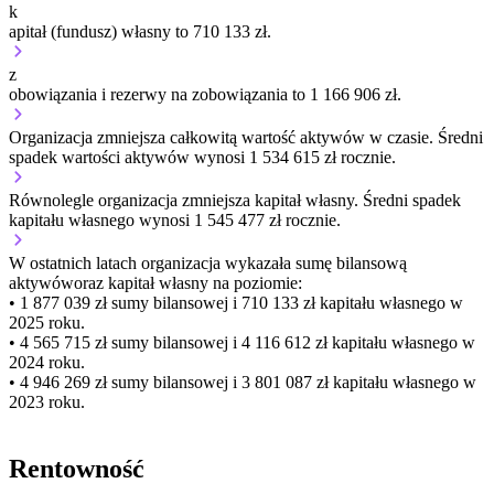
k
apitał (fundusz) własny to 710 133 zł.
z
obowiązania i rezerwy na zobowiązania to 1 166 906 zł.
Organizacja
zmniejsza
całkowitą wartość aktywów w czasie.
Średni
spadek wartości aktywów wynosi 1 534 615 zł rocznie.
Równolegle organizacja
zmniejsza
kapitał własny.
Średni spadek
kapitału własnego wynosi 1 545 477 zł rocznie.
W ostatnich latach organizacja wykazała sumę bilansową
aktywów
oraz kapitał własny
na poziomie:
• 1 877 039 zł
sumy bilansowej i 710 133 zł kapitału własnego
w
2025 roku.
• 4 565 715 zł
sumy bilansowej i 4 116 612 zł kapitału własnego
w
2024 roku.
• 4 946 269 zł
sumy bilansowej i 3 801 087 zł kapitału własnego
w
2023 roku.
Rentowność