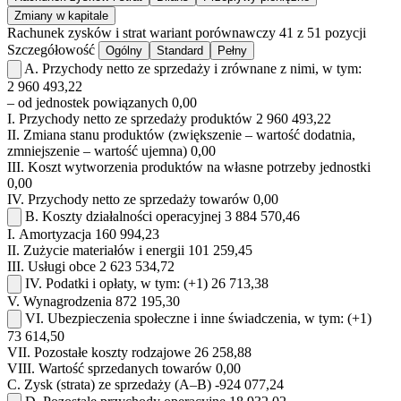
Zmiany w kapitale
Rachunek zysków i strat
wariant porównawczy
41 z 51 pozycji
Szczegółowość
Ogólny
Standard
Pełny
A.
Przychody netto ze sprzedaży i zrównane z nimi, w tym:
2 960 493,22
– od jednostek powiązanych
0,00
I.
Przychody netto ze sprzedaży produktów
2 960 493,22
II.
Zmiana stanu produktów (zwiększenie – wartość dodatnia,
zmniejszenie – wartość ujemna)
0,00
III.
Koszt wytworzenia produktów na własne potrzeby jednostki
0,00
IV.
Przychody netto ze sprzedaży towarów
0,00
B.
Koszty działalności operacyjnej
3 884 570,46
I.
Amortyzacja
160 994,23
II.
Zużycie materiałów i energii
101 259,45
III.
Usługi obce
2 623 534,72
IV.
Podatki i opłaty, w tym:
(+1)
26 713,38
V.
Wynagrodzenia
872 195,30
VI.
Ubezpieczenia społeczne i inne świadczenia, w tym:
(+1)
73 614,50
VII.
Pozostałe koszty rodzajowe
26 258,88
VIII.
Wartość sprzedanych towarów
0,00
C.
Zysk (strata) ze sprzedaży (A–B)
-924 077,24