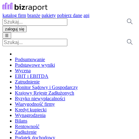
katalog firm
branże
pakiety
pobierz dane
api
zaloguj się
☰
Podsumowanie
Podstawowe wyniki
Wycena
EBIT i EBITDA
Zatrudnienie
Monitor Sądowy i Gospodarczy
Krajowy Rejestr Zadłużonych
Ryzyko niewypłacalności
Wiarygodność firmy
Kredyt kupiecki
Wynagrodzenia
Bilans
Rentowność
Zadłużenie
Podatek dochodowy