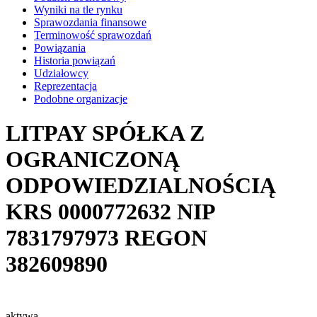
Wyniki na tle rynku
Sprawozdania finansowe
Terminowość sprawozdań
Powiązania
Historia powiązań
Udziałowcy
Reprezentacja
Podobne organizacje
LITPAY SPÓŁKA Z
OGRANICZONĄ
ODPOWIEDZIALNOŚCIĄ
KRS
0000772632
NIP
7831797973
REGON
382609890
aktywa