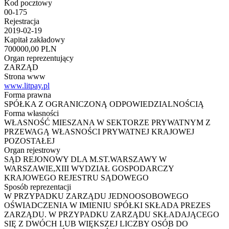
Kod pocztowy
00-175
Rejestracja
2019-02-19
Kapitał zakładowy
700000,00 PLN
Organ reprezentujący
ZARZĄD
Strona www
www.litpay.pl
Forma prawna
SPÓŁKA Z OGRANICZONĄ ODPOWIEDZIALNOŚCIĄ
Forma własności
WŁASNOŚĆ MIESZANA W SEKTORZE PRYWATNYM Z
PRZEWAGĄ WŁASNOŚCI PRYWATNEJ KRAJOWEJ
POZOSTAŁEJ
Organ rejestrowy
SĄD REJONOWY DLA M.ST.WARSZAWY W
WARSZAWIE,XIII WYDZIAŁ GOSPODARCZY
KRAJOWEGO REJESTRU SĄDOWEGO
Sposób reprezentacji
W PRZYPADKU ZARZĄDU JEDNOOSOBOWEGO
OŚWIADCZENIA W IMIENIU SPÓŁKI SKŁADA PREZES
ZARZĄDU. W PRZYPADKU ZARZĄDU SKŁADAJĄCEGO
SIĘ Z DWÓCH LUB WIĘKSZEJ LICZBY OSÓB DO