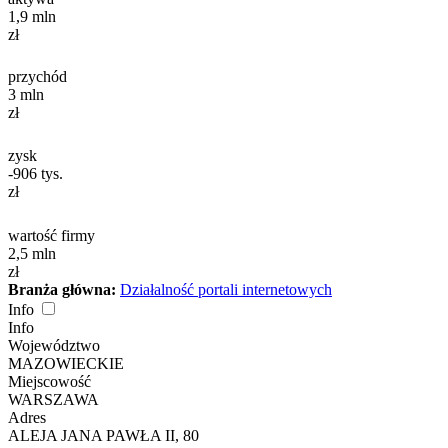
1,9
mln
zł
przychód
3
mln
zł
zysk
-906
tys.
zł
wartość firmy
2,5
mln
zł
Branża główna:
Działalność portali internetowych
Info
Info
Województwo
MAZOWIECKIE
Miejscowość
WARSZAWA
Adres
ALEJA JANA PAWŁA II, 80