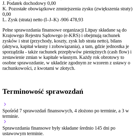
J.
Podatek dochodowy
0,00
K.
Pozostałe obowiązkowe zmniejszenia zysku (zwiększenia straty)
0,00
L.
Zysk (strata) netto (I–J–K)
-906 478,93
Pełne sprawozdania finansowe organizacji Litpay składane są do
Krajowego Rejestru Sądowego (e-KRS) i obejmują rachunek
zysków i strat (przychody, koszty, zysk lub strata netto), bilans
(aktywa, kapitał własny i zobowiązania), a tam, gdzie jednostka je
sporządziła - także rachunek przepływów pieniężnych (cash flow) i
zestawienie zmian w kapitale własnym. Każdy rok obrotowy to
osobne sprawozdanie, w układzie zgodnym ze wzorem z ustawy o
rachunkowości, z kwotami w złotych.
Terminowość sprawozdań
Spośród 7 sprawozdań finansowych, 4 złożono po terminie, a 3 w
terminie.
Sprawozdania finansowe były składane średnio 145 dni po
ustawowym terminie.