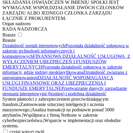
SKŁADANIA OŚWIADCZEŃ W IMIENIU SPÓŁKI JEST
WYMAGANE WSPÓŁDZIAŁANIE DWÓCH CZŁONKÓW
ZARZĄDU ALBO JEDNEGO CZŁONKA ZARZĄDU
ŁĄCZNIE Z PROKURENTEM.
Organ nadzoru
RADA NADZORCZA
Branże
Branże
Działalność portali internetowych
Pozostała działalność usługowa w
zakresie technologii informatycznych i
komputerowych
FINANSOWA DZIAŁALNOŚĆ USŁUGOWA, Z
WYŁĄCZENIEM UBEZPIECZEŃ I FUNDUSZÓW
EMERYTALNYCH
Pozostała działalność usługowa w zakresie
informacji, gdzie indziej niesklasyfikowana
Działalność związana z
oprogramowaniem
DZIAŁALNOŚĆ WSPOMAGAJĄCA
USŁUGI FINANSOWE ORAZ UBEZPIECZENIA I
FUNDUSZE EMERYTALNE
Przetwarzanie danych; zarządzanie
stronami internetowymi (hosting) i podobna działalność
System płatności z zabezpieczeniem przeciwdziałającym
fraudom.
|
Zastosowanie sztucznej inteligencji i uczenia
maszynowego.
|
Analiza transakcji na podstawie ponad 5000
atrybutów.
|
Współpraca z firmą Nethone w zakresie
cyberbezpieczeństwa.
|
Wsparcie w implementacji oraz obsłudze
systemu.
czytaj więcej
zwiń