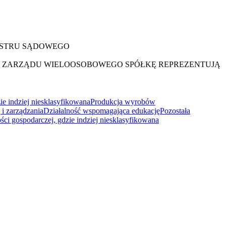
ESTRU SĄDOWEGO
 ZARZĄDU WIELOOSOBOWEGO SPÓŁKĘ REPREZENTUJĄ
ie indziej niesklasyfikowana
Produkcja wyrobów
 i zarządzania
Działalność wspomagająca edukację
Pozostała
ci gospodarczej, gdzie indziej niesklasyfikowana