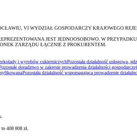
OCŁAWIU, VI WYDZIAŁ GOSPODARCZY KRAJOWEGO REJ
EPREZENTOWANA JEST JEDNOOSOBOWO. W PRZYPADKU
ŁONEK ZARZĄDU ŁĄCZNIE Z PROKURENTEM.
zekolady i wyrobów cukierniczych
Pozostała działalność usługowa, gdz
Pozostałe doradztwo w zakresie prowadzenia działalności gospodarczej
lasyfikowana
Pozostała działalność wspomagająca prowadzenie działalnoś
w.
 to 408 808 zł.