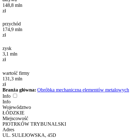
148,8
mln
zł
przychód
174,9
mln
zł
zysk
3,1
mln
zł
wartość firmy
131,3
mln
zł
Branża główna:
Obróbka mechaniczna elementów metalowych
Info
Info
Województwo
ŁÓDZKIE
Miejscowość
PIOTRKÓW TRYBUNALSKI
Adres
UL. SULEJOWSKA, 45D