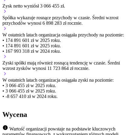
Zysk netto wyniósł 3 066 455 zł.
Spółka wykazuje
rosnące
przychody w czasie.
Średni wzrost
przychodów wynosi 6 898 283 zł rocznie.
W ostatnich latach organizacja osiągała przychody na poziomie:
• 174 891 601 zł w 2025 roku.
• 174 891 601 zł w 2025 roku.
• 167 993 318 zł w 2024 roku.
Zyski spółki mają
również
rosnącą
tendencję w czasie.
Średni
wzrost zysków wynosi 11 723 864 zł rocznie.
W ostatnich latach organizacja osiągała zyski na poziomie:
• 3 066 455 zł w 2025 roku.
• 3 066 455 zł w 2025 roku.
• -8 657 410 zł w 2024 roku.
Wycena
Wartość organizacji powstaje na podstawie kluczowych
parametrów finansowych, z wykorzystaniem różnych modeli