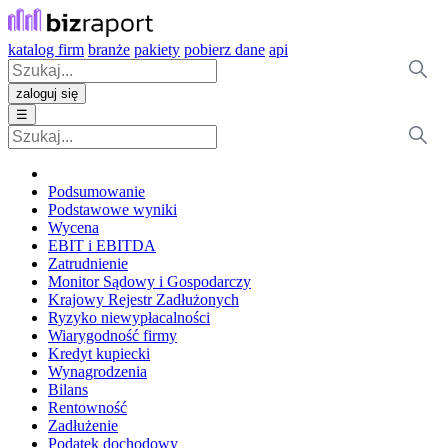
katalog firm
branże
pakiety
pobierz dane
api
zaloguj się
☰
Podsumowanie
Podstawowe wyniki
Wycena
EBIT i EBITDA
Zatrudnienie
Monitor Sądowy i Gospodarczy
Krajowy Rejestr Zadłużonych
Ryzyko niewypłacalności
Wiarygodność firmy
Kredyt kupiecki
Wynagrodzenia
Bilans
Rentowność
Zadłużenie
Podatek dochodowy