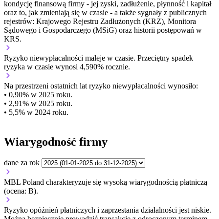
kondycję finansową firmy - jej zyski, zadłużenie, płynność i kapitał
oraz to, jak zmieniają się w czasie - a także sygnały z publicznych
rejestrów: Krajowego Rejestru Zadłużonych (KRZ), Monitora
Sądowego i Gospodarczego (MSiG) oraz historii postępowań w
KRS.
Ryzyko niewypłacalności
maleje w czasie.
Przeciętny
spadek
ryzyka w czasie wynosi 4,590% rocznie.
Na przestrzeni ostatnich lat ryzyko niewypłacalności wynosiło:
• 0,90% w 2025 roku.
• 2,91% w 2025 roku.
• 5,5% w 2024 roku.
Wiarygodność firmy
dane za rok
MBL Poland charakteryzuje się wysoką wiarygodnością płatniczą
(ocena: B).
Ryzyko opóźnień płatniczych i zaprzestania działalności jest niskie.
Można bezpiecznie prowadzić transakcje z odroczonym terminem