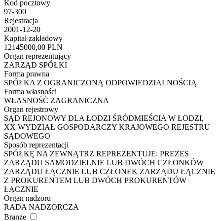
Kod pocztowy
97-300
Rejestracja
2001-12-20
Kapitał zakładowy
12145000,00 PLN
Organ reprezentujący
ZARZĄD SPÓŁKI
Forma prawna
SPÓŁKA Z OGRANICZONĄ ODPOWIEDZIALNOŚCIĄ
Forma własności
WŁASNOŚĆ ZAGRANICZNA
Organ rejestrowy
SĄD REJONOWY DLA ŁODZI ŚRÓDMIEŚCIA W ŁODZI,
XX WYDZIAŁ GOSPODARCZY KRAJOWEGO REJESTRU
SĄDOWEGO
Sposób reprezentacji
SPÓŁKĘ NA ZEWNĄTRZ REPREZENTUJE: PREZES
ZARZĄDU SAMODZIELNIE LUB DWÓCH CZŁONKÓW
ZARZĄDU ŁĄCZNIE LUB CZŁONEK ZARZĄDU ŁĄCZNIE
Z PROKURENTEM LUB DWÓCH PROKURENTÓW
ŁĄCZNIE
Organ nadzoru
RADA NADZORCZA
Branże