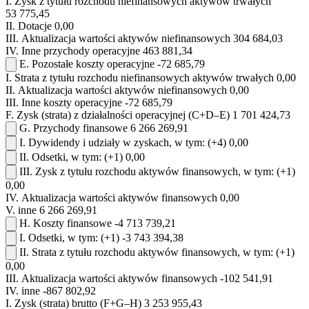
I.
Zysk z tytułu rozchodu niefinansowych aktywów trwałych
53 775,45
II.
Dotacje
0,00
III.
Aktualizacja wartości aktywów niefinansowych
304 684,03
IV.
Inne przychody operacyjne
463 881,34
E.
Pozostałe koszty operacyjne
-72 685,79
I.
Strata z tytułu rozchodu niefinansowych aktywów trwałych
0,00
II.
Aktualizacja wartości aktywów niefinansowych
0,00
III.
Inne koszty operacyjne
-72 685,79
F.
Zysk (strata) z działalności operacyjnej (C+D–E)
1 701 424,73
G.
Przychody finansowe
6 266 269,91
I.
Dywidendy i udziały w zyskach, w tym:
(+4)
0,00
II.
Odsetki, w tym:
(+1)
0,00
III.
Zysk z tytułu rozchodu aktywów finansowych, w tym:
(+1)
0,00
IV.
Aktualizacja wartości aktywów finansowych
0,00
V.
inne
6 266 269,91
H.
Koszty finansowe
-4 713 739,21
I.
Odsetki, w tym:
(+1)
-3 743 394,38
II.
Strata z tytułu rozchodu aktywów finansowych, w tym:
(+1)
0,00
III.
Aktualizacja wartości aktywów finansowych
-102 541,91
IV.
inne
-867 802,92
I.
Zysk (strata) brutto (F+G–H)
3 253 955,43