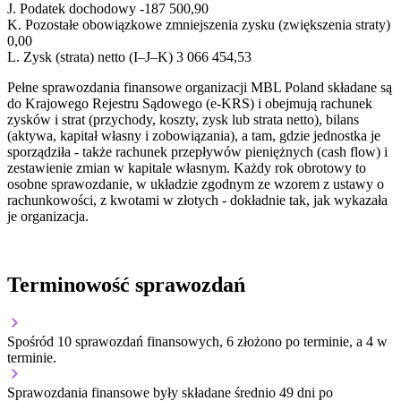
J.
Podatek dochodowy
-187 500,90
K.
Pozostałe obowiązkowe zmniejszenia zysku (zwiększenia straty)
0,00
L.
Zysk (strata) netto (I–J–K)
3 066 454,53
Pełne sprawozdania finansowe organizacji MBL Poland składane są
do Krajowego Rejestru Sądowego (e-KRS) i obejmują rachunek
zysków i strat (przychody, koszty, zysk lub strata netto), bilans
(aktywa, kapitał własny i zobowiązania), a tam, gdzie jednostka je
sporządziła - także rachunek przepływów pieniężnych (cash flow) i
zestawienie zmian w kapitale własnym. Każdy rok obrotowy to
osobne sprawozdanie, w układzie zgodnym ze wzorem z ustawy o
rachunkowości, z kwotami w złotych - dokładnie tak, jak wykazała
je organizacja.
Terminowość sprawozdań
Spośród 10 sprawozdań finansowych, 6 złożono po terminie, a 4 w
terminie.
Sprawozdania finansowe były składane średnio 49 dni po