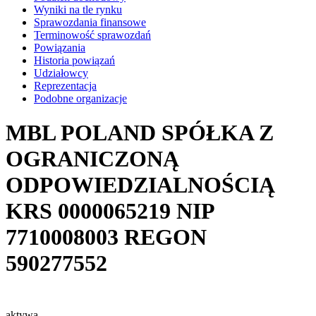
Wyniki na tle rynku
Sprawozdania finansowe
Terminowość sprawozdań
Powiązania
Historia powiązań
Udziałowcy
Reprezentacja
Podobne organizacje
MBL POLAND SPÓŁKA Z
OGRANICZONĄ
ODPOWIEDZIALNOŚCIĄ
KRS
0000065219
NIP
7710008003
REGON
590277552
aktywa