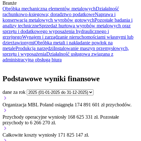
Branże
Obróbka mechaniczna elementów metalowych
Działalność
rachunkowo-księgowa; doradztwo podatkowe
Naprawa i
konserwacja metalowych wyrobów gotowych
Pozostałe badania i
analizy techniczne
Sprzedaż hurtowa wyrobów metalowych oraz
sprzętu i dodatkowego wyposażenia hydraulicznego i
grzejnego
Wynajem i zarządzanie nieruchomościami własnymi lub
dzierżawionymi
Obróbka metali i nakładanie powłok na
metale
Produkcja narzędzi
Instalowanie maszyn przemysłowych,
sprzętu i wyposażenia
Działalność usługowa związana z
administracyjną obsługą biura
Podstawowe wyniki finansowe
dane za rok
Organizacja MBL Poland osiągnęła 174 891 601 zł przychodów.
Przychody operacyjne wyniosły 168 625 331 zł.
Pozostałe
przychody to 6 266 270 zł.
Całkowite koszty wyniosły 171 825 147 zł.