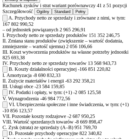
Rachunek zysków i strat
wariant porównawczy
41 z 51 pozycji
Szczegółowość
Ogólny
Standard
Pełny
A.
Przychody netto ze sprzedaży i zrównane z nimi, w tym:
167 802 990,52
– od jednostek powiązanych
2 965 296,91
I.
Przychody netto ze sprzedaży produktów
151 352 246,75
II.
Zmiana stanu produktów (zwiększenie – wartość dodatnia,
zmniejszenie – wartość ujemna)
2 056 106,66
III.
Koszt wytworzenia produktów na własne potrzeby jednostki
825 693,38
IV.
Przychody netto ze sprzedaży towarów
13 568 943,73
B.
Koszty działalności operacyjnej
-166 851 220,82
I.
Amortyzacja
-8 690 832,33
II.
Zużycie materiałów i energii
-63 292 358,21
III.
Usługi obce
-23 584 159,85
IV.
Podatki i opłaty, w tym:
(+1)
-2 085 125,58
V.
Wynagrodzenia
-46 984 772,56
VI.
Ubezpieczenia społeczne i inne świadczenia, w tym:
(+1)
-10 856 123,57
VII.
Pozostałe koszty rodzajowe
-2 687 950,25
VIII.
Wartość sprzedanych towarów
-8 669 898,47
C.
Zysk (strata) ze sprzedaży (A–B)
951 769,70
D.
Pozostałe przychody operacyjne
822 340,82