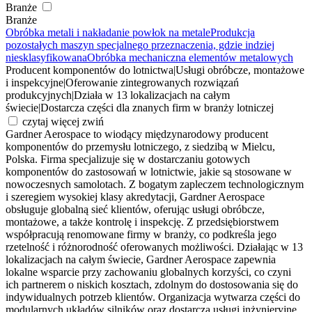
Branże
Branże
Obróbka metali i nakładanie powłok na metale
Produkcja
pozostałych maszyn specjalnego przeznaczenia, gdzie indziej
niesklasyfikowana
Obróbka mechaniczna elementów metalowych
Producent komponentów do lotnictwa
|
Usługi obróbcze, montażowe
i inspekcyjne
|
Oferowanie zintegrowanych rozwiązań
produkcyjnych
|
Działa w 13 lokalizacjach na całym
świecie
|
Dostarcza części dla znanych firm w branży lotniczej
czytaj więcej
zwiń
Gardner Aerospace to wiodący międzynarodowy producent
komponentów do przemysłu lotniczego, z siedzibą w Mielcu,
Polska. Firma specjalizuje się w dostarczaniu gotowych
komponentów do zastosowań w lotnictwie, jakie są stosowane w
nowoczesnych samolotach. Z bogatym zapleczem technologicznym
i szeregiem wysokiej klasy akredytacji, Gardner Aerospace
obsługuje globalną sieć klientów, oferując usługi obróbcze,
montażowe, a także kontrolę i inspekcję. Z przedsiębiorstwem
współpracują renomowane firmy w branży, co podkreśla jego
rzetelność i różnorodność oferowanych możliwości. Działając w 13
lokalizacjach na całym świecie, Gardner Aerospace zapewnia
lokalne wsparcie przy zachowaniu globalnych korzyści, co czyni
ich partnerem o niskich kosztach, zdolnym do dostosowania się do
indywidualnych potrzeb klientów. Organizacja wytwarza części do
modularnych układów silników oraz dostarcza usługi inżynieryjne,