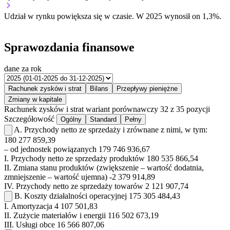
Udział w rynku
powiększa się w czasie.
W 2025 wynosił on 1,3%.
Sprawozdania finansowe
dane za rok
Rachunek zysków i strat
Bilans
Przepływy pieniężne
Zmiany w kapitale
Rachunek zysków i strat
wariant porównawczy
32 z 35 pozycji
Szczegółowość
Ogólny
Standard
Pełny
A.
Przychody netto ze sprzedaży i zrównane z nimi, w tym:
180 277 859,39
– od jednostek powiązanych
179 746 936,67
I.
Przychody netto ze sprzedaży produktów
180 535 866,54
II.
Zmiana stanu produktów (zwiększenie – wartość dodatnia,
zmniejszenie – wartość ujemna)
-2 379 914,89
IV.
Przychody netto ze sprzedaży towarów
2 121 907,74
B.
Koszty działalności operacyjnej
175 305 484,43
I.
Amortyzacja
4 107 501,83
II.
Zużycie materiałów i energii
116 502 673,19
III.
Usługi obce
16 566 807,06