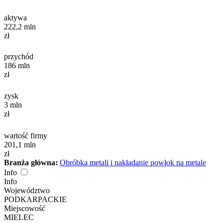
aktywa
222,2
mln
zł
przychód
186
mln
zł
zysk
3
mln
zł
wartość firmy
201,1
mln
zł
Branża główna:
Obróbka metali i nakładanie powłok na metale
Info
Info
Województwo
PODKARPACKIE
Miejscowość
MIELEC