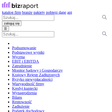
katalog firm
branże
pakiety
pobierz dane
api
zaloguj się
☰
Podsumowanie
Podstawowe wyniki
Wycena
EBIT i EBITDA
Zatrudnienie
Monitor Sądowy i Gospodarczy
Krajowy Rejestr Zadłużonych
Ryzyko niewypłacalności
Wiarygodność firmy
Kredyt kupiecki
Wynagrodzenia
Bilans
Rentowność
Zadłużenie
Podatek dochodowy