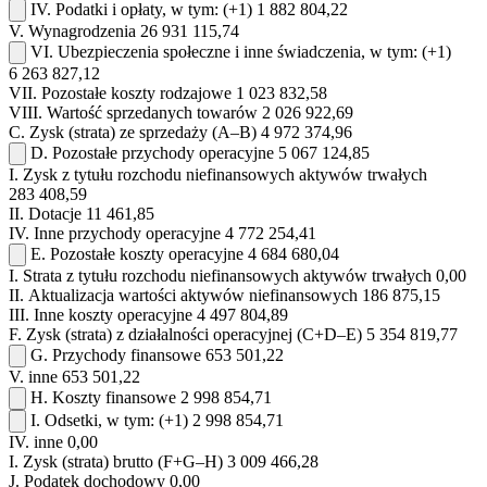
IV.
Podatki i opłaty, w tym:
(+1)
1 882 804,22
V.
Wynagrodzenia
26 931 115,74
VI.
Ubezpieczenia społeczne i inne świadczenia, w tym:
(+1)
6 263 827,12
VII.
Pozostałe koszty rodzajowe
1 023 832,58
VIII.
Wartość sprzedanych towarów
2 026 922,69
C.
Zysk (strata) ze sprzedaży (A–B)
4 972 374,96
D.
Pozostałe przychody operacyjne
5 067 124,85
I.
Zysk z tytułu rozchodu niefinansowych aktywów trwałych
283 408,59
II.
Dotacje
11 461,85
IV.
Inne przychody operacyjne
4 772 254,41
E.
Pozostałe koszty operacyjne
4 684 680,04
I.
Strata z tytułu rozchodu niefinansowych aktywów trwałych
0,00
II.
Aktualizacja wartości aktywów niefinansowych
186 875,15
III.
Inne koszty operacyjne
4 497 804,89
F.
Zysk (strata) z działalności operacyjnej (C+D–E)
5 354 819,77
G.
Przychody finansowe
653 501,22
V.
inne
653 501,22
H.
Koszty finansowe
2 998 854,71
I.
Odsetki, w tym:
(+1)
2 998 854,71
IV.
inne
0,00
I.
Zysk (strata) brutto (F+G–H)
3 009 466,28
J.
Podatek dochodowy
0,00