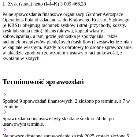
L.
Zysk (strata) netto (I–J–K)
3 009 466,28
Pełne sprawozdania finansowe organizacji Gardner Aerospace
Operations Poland składane są do Krajowego Rejestru Sądowego
(e-KRS) i obejmują rachunek zysków i strat (przychody, koszty,
zysk lub strata netto), bilans (aktywa, kapitał własny i
zobowiązania), a tam, gdzie jednostka je sporządziła - także
rachunek przepływów pieniężnych (cash flow) i zestawienie zmian
w kapitale własnym. Każdy rok obrotowy to osobne sprawozdanie,
w układzie zgodnym ze wzorem z ustawy o rachunkowości, z
kwotami w złotych.
Terminowość sprawozdań
Spośród 9 sprawozdań finansowych, 2 złożono po terminie, a 7 w
terminie.
Sprawozdania finansowe były składane średnio 24 dni po
ustawowym terminie.
Najnowsze dostępne sprawozdanie za rok 2025 zostało złożone 5