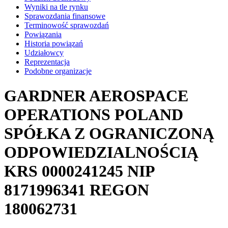
Wyniki na tle rynku
Sprawozdania finansowe
Terminowość sprawozdań
Powiązania
Historia powiązań
Udziałowcy
Reprezentacja
Podobne organizacje
GARDNER AEROSPACE
OPERATIONS POLAND
SPÓŁKA Z OGRANICZONĄ
ODPOWIEDZIALNOŚCIĄ
KRS
0000241245
NIP
8171996341
REGON
180062731