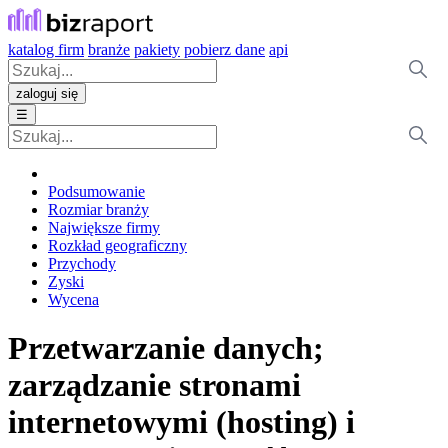
katalog firm
branże
pakiety
pobierz dane
api
zaloguj się
☰
Podsumowanie
Rozmiar branży
Największe firmy
Rozkład geograficzny
Przychody
Zyski
Wycena
Przetwarzanie danych;
zarządzanie stronami
internetowymi (hosting) i