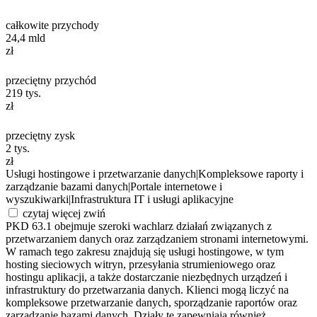
całkowite przychody
24,4
mld
zł
przeciętny przychód
219
tys.
zł
przeciętny zysk
2
tys.
zł
Usługi hostingowe i przetwarzanie danych
|
Kompleksowe raporty i
zarządzanie bazami danych
|
Portale internetowe i
wyszukiwarki
|
Infrastruktura IT i usługi aplikacyjne
czytaj więcej
zwiń
PKD 63.1 obejmuje szeroki wachlarz działań związanych z
przetwarzaniem danych oraz zarządzaniem stronami internetowymi.
W ramach tego zakresu znajdują się usługi hostingowe, w tym
hosting sieciowych witryn, przesyłania strumieniowego oraz
hostingu aplikacji, a także dostarczanie niezbędnych urządzeń i
infrastruktury do przetwarzania danych. Klienci mogą liczyć na
kompleksowe przetwarzanie danych, sporządzanie raportów oraz
zarządzanie bazami danych. Działy te zapewniają również