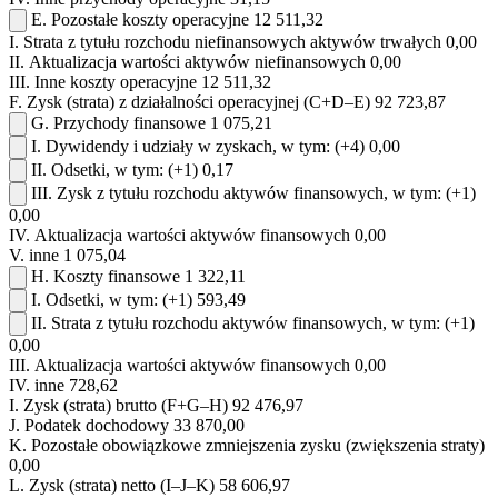
E.
Pozostałe koszty operacyjne
12 511,32
I.
Strata z tytułu rozchodu niefinansowych aktywów trwałych
0,00
II.
Aktualizacja wartości aktywów niefinansowych
0,00
III.
Inne koszty operacyjne
12 511,32
F.
Zysk (strata) z działalności operacyjnej (C+D–E)
92 723,87
G.
Przychody finansowe
1 075,21
I.
Dywidendy i udziały w zyskach, w tym:
(+4)
0,00
II.
Odsetki, w tym:
(+1)
0,17
III.
Zysk z tytułu rozchodu aktywów finansowych, w tym:
(+1)
0,00
IV.
Aktualizacja wartości aktywów finansowych
0,00
V.
inne
1 075,04
H.
Koszty finansowe
1 322,11
I.
Odsetki, w tym:
(+1)
593,49
II.
Strata z tytułu rozchodu aktywów finansowych, w tym:
(+1)
0,00
III.
Aktualizacja wartości aktywów finansowych
0,00
IV.
inne
728,62
I.
Zysk (strata) brutto (F+G–H)
92 476,97
J.
Podatek dochodowy
33 870,00
K.
Pozostałe obowiązkowe zmniejszenia zysku (zwiększenia straty)
0,00
L.
Zysk (strata) netto (I–J–K)
58 606,97