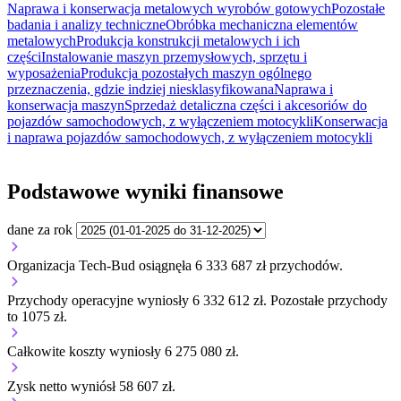
Naprawa i konserwacja metalowych wyrobów gotowych
Pozostałe
badania i analizy techniczne
Obróbka mechaniczna elementów
metalowych
Produkcja konstrukcji metalowych i ich
części
Instalowanie maszyn przemysłowych, sprzętu i
wyposażenia
Produkcja pozostałych maszyn ogólnego
przeznaczenia, gdzie indziej niesklasyfikowana
Naprawa i
konserwacja maszyn
Sprzedaż detaliczna części i akcesoriów do
pojazdów samochodowych, z wyłączeniem motocykli
Konserwacja
i naprawa pojazdów samochodowych, z wyłączeniem motocykli
Podstawowe wyniki finansowe
dane za rok
Organizacja Tech-Bud osiągnęła 6 333 687 zł przychodów.
Przychody operacyjne wyniosły 6 332 612 zł.
Pozostałe przychody
to 1075 zł.
Całkowite koszty wyniosły 6 275 080 zł.
Zysk netto wyniósł 58 607 zł.