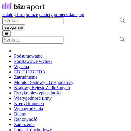
katalog firm
branże
pakiety
pobierz dane
api
zaloguj się
☰
Podsumowanie
Podstawowe wyniki
Wycena
EBIT i EBITDA
Zatrudnienie
Monitor Sądowy i Gospodarczy
Krajowy Rejestr Zadłużonych
Ryzyko niewypłacalności
Wiarygodność firmy
Kredyt kupiecki
Wynagrodzenia
Bilans
Rentowność
Zadłużenie
Podatek dochodowy