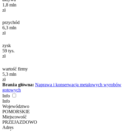
1,8
mln
zł
przychód
6,3
mln
zł
zysk
59
tys.
zł
wartość firmy
5,3
mln
zł
Branża główna:
Naprawa i konserwacja metalowych wyrobów
gotowych
Info
Info
Województwo
POMORSKIE
Miejscowość
PRZEJAZDOWO
Adres