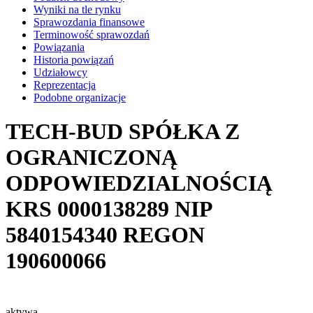
Wyniki na tle rynku
Sprawozdania finansowe
Terminowość sprawozdań
Powiązania
Historia powiązań
Udziałowcy
Reprezentacja
Podobne organizacje
TECH-BUD SPÓŁKA Z
OGRANICZONĄ
ODPOWIEDZIALNOŚCIĄ
KRS
0000138289
NIP
5840154340
REGON
190600066
aktywa