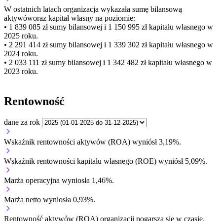
W ostatnich latach organizacja wykazała sumę bilansową
aktywów
oraz kapitał własny
na poziomie:
• 1 839 085 zł
sumy bilansowej i 1 150 995 zł kapitału własnego
w
2025 roku.
• 2 291 414 zł
sumy bilansowej i 1 339 302 zł kapitału własnego
w
2024 roku.
• 2 033 111 zł
sumy bilansowej i 1 342 482 zł kapitału własnego
w
2023 roku.
Rentowność
dane za rok
Wskaźnik rentowności aktywów (ROA) wyniósł 3,19%.
Wskaźnik rentowności kapitału własnego (ROE) wyniósł 5,09%.
Marża operacyjna wyniosła 1,46%.
Marża netto wyniosła 0,93%.
Rentowność aktywów (ROA) organizacji
pogarsza się w czasie.