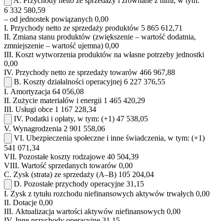
A.
Przychody netto ze sprzedaży i zrównane z nimi, w tym:
6 332 580,59
– od jednostek powiązanych
0,00
I.
Przychody netto ze sprzedaży produktów
5 865 612,71
II.
Zmiana stanu produktów (zwiększenie – wartość dodatnia,
zmniejszenie – wartość ujemna)
0,00
III.
Koszt wytworzenia produktów na własne potrzeby jednostki
0,00
IV.
Przychody netto ze sprzedaży towarów
466 967,88
B.
Koszty działalności operacyjnej
6 227 376,55
I.
Amortyzacja
64 056,08
II.
Zużycie materiałów i energii
1 465 420,29
III.
Usługi obce
1 167 228,34
IV.
Podatki i opłaty, w tym:
(+1)
47 538,05
V.
Wynagrodzenia
2 901 558,06
VI.
Ubezpieczenia społeczne i inne świadczenia, w tym:
(+1)
541 071,34
VII.
Pozostałe koszty rodzajowe
40 504,39
VIII.
Wartość sprzedanych towarów
0,00
C.
Zysk (strata) ze sprzedaży (A–B)
105 204,04
D.
Pozostałe przychody operacyjne
31,15
I.
Zysk z tytułu rozchodu niefinansowych aktywów trwałych
0,00
II.
Dotacje
0,00
III.
Aktualizacja wartości aktywów niefinansowych
0,00
IV.
Inne przychody operacyjne
31,15