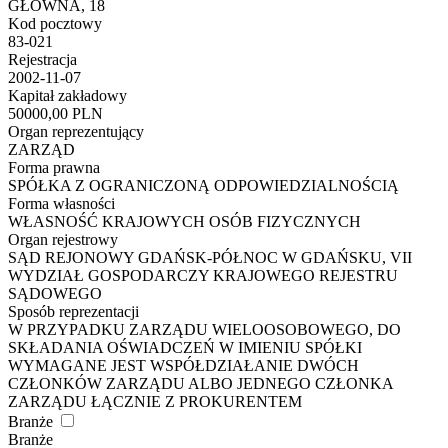
GŁÓWNA, 18
Kod pocztowy
83-021
Rejestracja
2002-11-07
Kapitał zakładowy
50000,00 PLN
Organ reprezentujący
ZARZĄD
Forma prawna
SPÓŁKA Z OGRANICZONĄ ODPOWIEDZIALNOŚCIĄ
Forma własności
WŁASNOŚĆ KRAJOWYCH OSÓB FIZYCZNYCH
Organ rejestrowy
SĄD REJONOWY GDAŃSK-PÓŁNOC W GDAŃSKU, VII
WYDZIAŁ GOSPODARCZY KRAJOWEGO REJESTRU
SĄDOWEGO
Sposób reprezentacji
W PRZYPADKU ZARZĄDU WIELOOSOBOWEGO, DO
SKŁADANIA OŚWIADCZEŃ W IMIENIU SPÓŁKI
WYMAGANE JEST WSPÓŁDZIAŁANIE DWÓCH
CZŁONKÓW ZARZĄDU ALBO JEDNEGO CZŁONKA
ZARZĄDU ŁĄCZNIE Z PROKURENTEM
Branże
Branże