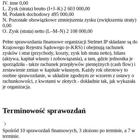
IV.
inne
0,00
L.
Zysk (strata) brutto (I+J–K)
2 603 000,00
M.
Podatek dochodowy
495 000,00
N.
Pozostałe obowiązkowe zmniejszenia zysku (zwiększenia straty)
0,00
O.
Zysk (strata) netto (L–M–N)
2 108 000,00
Pełne sprawozdania finansowe organizacji Stelmet IP składane są do
Krajowego Rejestru Sądowego (e-KRS) i obejmują rachunek
zysków i strat (przychody, koszty, zysk lub strata netto), bilans
(aktywa, kapitał własny i zobowiązania), a tam, gdzie jednostka je
sporządziła - także rachunek przepływów pieniężnych (cash flow) i
zestawienie zmian w kapitale własnym. Każdy rok obrotowy to
osobne sprawozdanie, w układzie zgodnym ze wzorem z ustawy o
rachunkowości, z kwotami w złotych - dokładnie tak, jak wykazała
je organizacja.
Terminowość sprawozdań
Spośród 10 sprawozdań finansowych, 3 złożono po terminie, a 7 w
terminie.