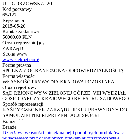
UL. GORZOWSKA, 20
Kod pocztowy
65-127
Rejestracja
2015-05-20
Kapitał zakładowy
50000,00 PLN
Organ reprezentujący
ZARZĄD
Strona www
www.stelmet.com/
Forma prawna
SPÓŁKA Z OGRANICZONĄ ODPOWIEDZIALNOŚCIĄ
Forma własności
WŁASNOŚĆ PRYWATNA KRAJOWA POZOSTAŁA
Organ rejestrowy
SĄD REJONOWY W ZIELONEJ GÓRZE, VIII WYDZIAŁ
GOSPODARCZY KRAJOWEGO REJESTRU SĄDOWEGO
Sposób reprezentacji
KAŻDY CZŁONEK ZARZĄDU JEST UPRAWNIONY DO
SAMODZIELNEJ REPREZENTACJI SPÓŁKI
Branże
Branże
Dzierżawa własności intelektualnej i podobnych produktów, z
wyłączeniem prac chronionych prawem autorskim
Pozostała