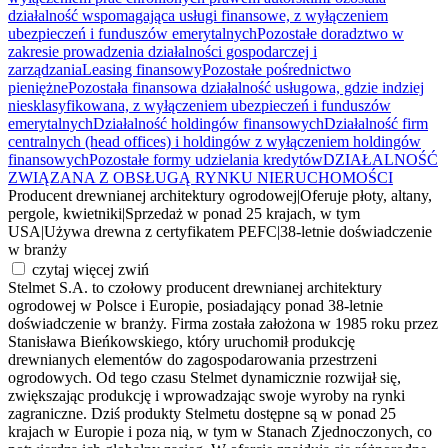
działalność wspomagająca usługi finansowe, z wyłączeniem
ubezpieczeń i funduszów emerytalnych
Pozostałe doradztwo w
zakresie prowadzenia działalności gospodarczej i
zarządzania
Leasing finansowy
Pozostałe pośrednictwo
pieniężne
Pozostała finansowa działalność usługowa, gdzie indziej
niesklasyfikowana, z wyłączeniem ubezpieczeń i funduszów
emerytalnych
Działalność holdingów finansowych
Działalność firm
centralnych (head offices) i holdingów z wyłączeniem holdingów
finansowych
Pozostałe formy udzielania kredytów
DZIAŁALNOŚĆ
ZWIĄZANA Z OBSŁUGĄ RYNKU NIERUCHOMOŚCI
Producent drewnianej architektury ogrodowej
|
Oferuje płoty, altany,
pergole, kwietniki
|
Sprzedaż w ponad 25 krajach, w tym
USA
|
Używa drewna z certyfikatem PEFC
|
38-letnie doświadczenie
w branży
czytaj więcej
zwiń
Stelmet S.A. to czołowy producent drewnianej architektury
ogrodowej w Polsce i Europie, posiadający ponad 38-letnie
doświadczenie w branży. Firma została założona w 1985 roku przez
Stanisława Bieńkowskiego, który uruchomił produkcję
drewnianych elementów do zagospodarowania przestrzeni
ogrodowych. Od tego czasu Stelmet dynamicznie rozwijał się,
zwiększając produkcję i wprowadzając swoje wyroby na rynki
zagraniczne. Dziś produkty Stelmetu dostępne są w ponad 25
krajach w Europie i poza nią, w tym w Stanach Zjednoczonych, co