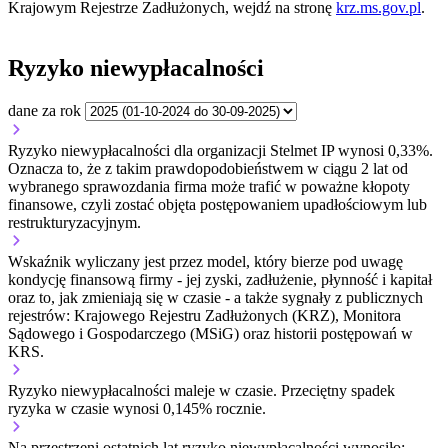
Krajowym Rejestrze Zadłużonych, wejdź na stronę
krz.ms.gov.pl
.
Ryzyko niewypłacalności
dane za rok
Ryzyko niewypłacalności dla organizacji Stelmet IP wynosi 0,33%.
Oznacza to, że z takim prawdopodobieństwem w ciągu 2 lat od
wybranego sprawozdania firma może trafić w poważne kłopoty
finansowe, czyli zostać objęta postępowaniem upadłościowym lub
restrukturyzacyjnym.
Wskaźnik wyliczany jest przez model, który bierze pod uwagę
kondycję finansową firmy - jej zyski, zadłużenie, płynność i kapitał
oraz to, jak zmieniają się w czasie - a także sygnały z publicznych
rejestrów: Krajowego Rejestru Zadłużonych (KRZ), Monitora
Sądowego i Gospodarczego (MSiG) oraz historii postępowań w
KRS.
Ryzyko niewypłacalności
maleje w czasie.
Przeciętny
spadek
ryzyka w czasie wynosi 0,145% rocznie.
Na przestrzeni ostatnich lat ryzyko niewypłacalności wynosiło: