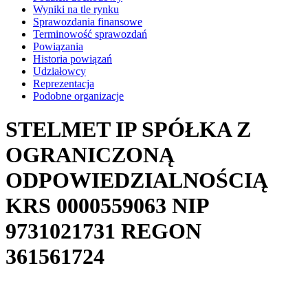
Wyniki na tle rynku
Sprawozdania finansowe
Terminowość sprawozdań
Powiązania
Historia powiązań
Udziałowcy
Reprezentacja
Podobne organizacje
STELMET IP SPÓŁKA Z
OGRANICZONĄ
ODPOWIEDZIALNOŚCIĄ
KRS
0000559063
NIP
9731021731
REGON
361561724