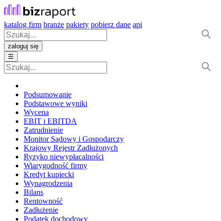
katalog firm
branże
pakiety
pobierz dane
api
zaloguj się
☰
Podsumowanie
Podstawowe wyniki
Wycena
EBIT i EBITDA
Zatrudnienie
Monitor Sądowy i Gospodarczy
Krajowy Rejestr Zadłużonych
Ryzyko niewypłacalności
Wiarygodność firmy
Kredyt kupiecki
Wynagrodzenia
Bilans
Rentowność
Zadłużenie
Podatek dochodowy