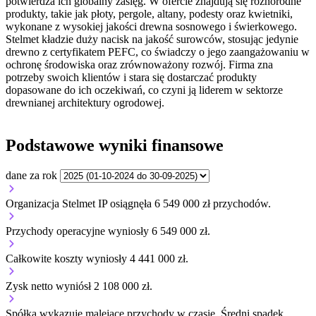
potwierdza ich globalny zasięg. W ofercie znajdują się różnorodne
produkty, takie jak płoty, pergole, altany, podesty oraz kwietniki,
wykonane z wysokiej jakości drewna sosnowego i świerkowego.
Stelmet kładzie duży nacisk na jakość surowców, stosując jedynie
drewno z certyfikatem PEFC, co świadczy o jego zaangażowaniu w
ochronę środowiska oraz zrównoważony rozwój. Firma zna
potrzeby swoich klientów i stara się dostarczać produkty
dopasowane do ich oczekiwań, co czyni ją liderem w sektorze
drewnianej architektury ogrodowej.
Podstawowe wyniki finansowe
dane za rok
Organizacja Stelmet IP osiągnęła 6 549 000 zł przychodów.
Przychody operacyjne wyniosły 6 549 000 zł.
Całkowite koszty wyniosły 4 441 000 zł.
Zysk netto wyniósł 2 108 000 zł.
Spółka wykazuje
malejące
przychody w czasie.
Średni spadek