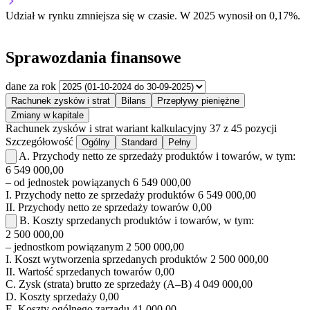
Udział w rynku
zmniejsza się w czasie.
W 2025 wynosił on 0,17%.
Sprawozdania finansowe
dane za rok
Rachunek zysków i strat
Bilans
Przepływy pieniężne
Zmiany w kapitale
Rachunek zysków i strat
wariant kalkulacyjny
37 z 45 pozycji
Szczegółowość
Ogólny
Standard
Pełny
A.
Przychody netto ze sprzedaży produktów i towarów, w tym:
6 549 000,00
– od jednostek powiązanych
6 549 000,00
I.
Przychody netto ze sprzedaży produktów
6 549 000,00
II.
Przychody netto ze sprzedaży towarów
0,00
B.
Koszty sprzedanych produktów i towarów, w tym:
2 500 000,00
– jednostkom powiązanym
2 500 000,00
I.
Koszt wytworzenia sprzedanych produktów
2 500 000,00
II.
Wartość sprzedanych towarów
0,00
C.
Zysk (strata) brutto ze sprzedaży (A–B)
4 049 000,00
D.
Koszty sprzedaży
0,00
E.
Koszty ogólnego zarządu
41 000,00