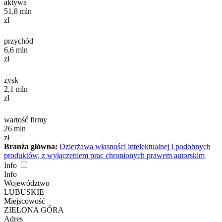
aktywa
51,8
mln
zł
przychód
6,6
mln
zł
zysk
2,1
mln
zł
wartość firmy
26
mln
zł
Branża główna:
Dzierżawa własności intelektualnej i podobnych
produktów, z wyłączeniem prac chronionych prawem autorskim
Info
Info
Województwo
LUBUSKIE
Miejscowość
ZIELONA GÓRA
Adres