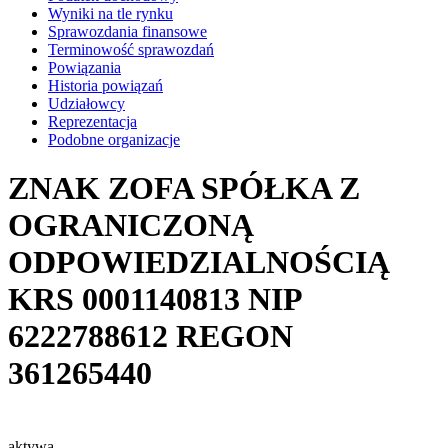
Wyniki na tle rynku
Sprawozdania finansowe
Terminowość sprawozdań
Powiązania
Historia powiązań
Udziałowcy
Reprezentacja
Podobne organizacje
ZNAK ZOFA SPÓŁKA Z
OGRANICZONĄ
ODPOWIEDZIALNOŚCIĄ
KRS
0001140813
NIP
6222788612
REGON
361265440
aktywa