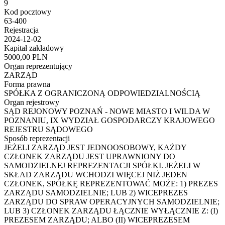
9
Kod pocztowy
63-400
Rejestracja
2024-12-02
Kapitał zakładowy
5000,00 PLN
Organ reprezentujący
ZARZĄD
Forma prawna
SPÓŁKA Z OGRANICZONĄ ODPOWIEDZIALNOŚCIĄ
Organ rejestrowy
SĄD REJONOWY POZNAŃ - NOWE MIASTO I WILDA W
POZNANIU, IX WYDZIAŁ GOSPODARCZY KRAJOWEGO
REJESTRU SĄDOWEGO
Sposób reprezentacji
JEŻELI ZARZĄD JEST JEDNOOSOBOWY, KAŻDY
CZŁONEK ZARZĄDU JEST UPRAWNIONY DO
SAMODZIELNEJ REPREZENTACJI SPÓŁKI. JEŻELI W
SKŁAD ZARZĄDU WCHODZI WIĘCEJ NIŻ JEDEN
CZŁONEK, SPÓŁKĘ REPREZENTOWAĆ MOŻE: 1) PREZES
ZARZĄDU SAMODZIELNIE; LUB 2) WICEPREZES
ZARZĄDU DO SPRAW OPERACYJNYCH SAMODZIELNIE;
LUB 3) CZŁONEK ZARZĄDU ŁĄCZNIE WYŁĄCZNIE Z: (I)
PREZESEM ZARZĄDU; ALBO (II) WICEPREZESEM