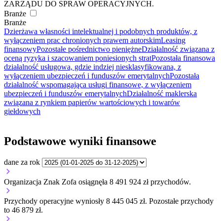
ZARZĄDU DO SPRAW OPERACYJNYCH.
Branże
Branże
Dzierżawa własności intelektualnej i podobnych produktów, z
wyłączeniem prac chronionych prawem autorskim
Leasing
finansowy
Pozostałe pośrednictwo pieniężne
Działalność związana z
oceną ryzyka i szacowaniem poniesionych strat
Pozostała finansowa
działalność usługowa, gdzie indziej niesklasyfikowana, z
wyłączeniem ubezpieczeń i funduszów emerytalnych
Pozostała
działalność wspomagająca usługi finansowe, z wyłączeniem
ubezpieczeń i funduszów emerytalnych
Działalność maklerska
związana z rynkiem papierów wartościowych i towarów
giełdowych
Podstawowe wyniki finansowe
dane za rok
Organizacja Znak Zofa osiągnęła 8 491 924 zł przychodów.
Przychody operacyjne wyniosły 8 445 045 zł.
Pozostałe przychody
to 46 879 zł.