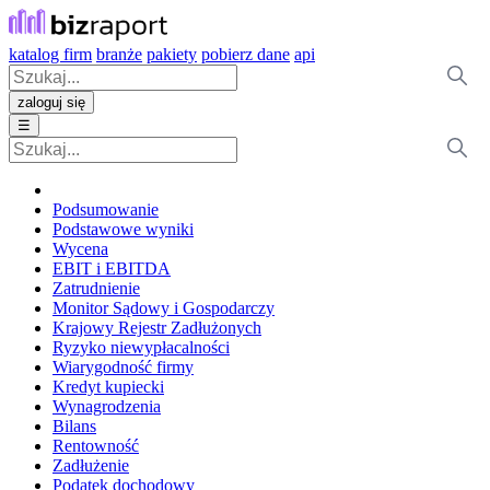
katalog firm
branże
pakiety
pobierz dane
api
zaloguj się
☰
Podsumowanie
Podstawowe wyniki
Wycena
EBIT i EBITDA
Zatrudnienie
Monitor Sądowy i Gospodarczy
Krajowy Rejestr Zadłużonych
Ryzyko niewypłacalności
Wiarygodność firmy
Kredyt kupiecki
Wynagrodzenia
Bilans
Rentowność
Zadłużenie
Podatek dochodowy