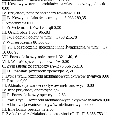
III.
Koszt wytworzenia produktów na własne potrzeby jednostki
0,00
IV.
Przychody netto ze sprzedaży towarów
0,00
B.
Koszty działalności operacyjnej
3 088 289,35
I.
Amortyzacja
0,00
II.
Zużycie materiałów i energii
0,00
III.
Usługi obce
1 633 965,83
IV.
Podatki i opłaty, w tym:
(+1)
30 215,78
V.
Wynagrodzenia
86 366,63
VI.
Ubezpieczenia społeczne i inne świadczenia, w tym:
(+1)
16 600,95
VII.
Pozostałe koszty rodzajowe
1 321 140,16
VIII.
Wartość sprzedanych towarów
0,00
C.
Zysk (strata) ze sprzedaży (A–B)
5 356 753,16
D.
Pozostałe przychody operacyjne
2,58
I.
Zysk z tytułu rozchodu niefinansowych aktywów trwałych
0,00
II.
Dotacje
0,00
III.
Aktualizacja wartości aktywów niefinansowych
0,00
IV.
Inne przychody operacyjne
2,58
E.
Pozostałe koszty operacyjne
2,63
I.
Strata z tytułu rozchodu niefinansowych aktywów trwałych
0,00
II.
Aktualizacja wartości aktywów niefinansowych
0,00
III.
Inne koszty operacyjne
2,63
F.
Zysk (strata) z działalności operacyjnej (C+D–E)
5 356 753,11