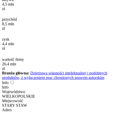
4,5
mln
zł
przychód
8,5
mln
zł
zysk
4,4
mln
zł
wartość firmy
26,4
mln
zł
Branża główna:
Dzierżawa własności intelektualnej i podobnych
produktów, z wyłączeniem prac chronionych prawem autorskim
Info
Info
Województwo
WIELKOPOLSKIE
Miejscowość
STARY STAW
Adres