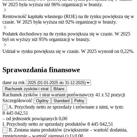
W 2025 była wyższa niż 96% organizacji w branży.
Rentowność kapitału własnego (ROE) na tle rynku
powiększa się w
czasie.
W 2025 była wyższa niż 92% organizacji w branży.
Podatek dochodowy na tle rynku
powiększa się w czasie.
W 2025
był on wyższy niż 95% organizacji w branży.
Udział w rynku
powiększa się w czasie.
W 2025 wynosił on 0,22%.
Sprawozdania finansowe
dane za rok
Rachunek zysków i strat
Bilans
Rachunek zysków i strat
wariant porównawczy
41 z 52 pozycji
Szczegółowość
Ogólny
Standard
Pełny
A.
Przychody netto ze sprzedaży i zrównane z nimi, w tym:
8 445 042,51
– od jednostek powiązanych
0,00
I.
Przychody netto ze sprzedaży produktów
8 445 042,51
II.
Zmiana stanu produktów (zwiększenie – wartość dodatnia,
zmniejszenie – wartość ujemna)
(+1)
0,00