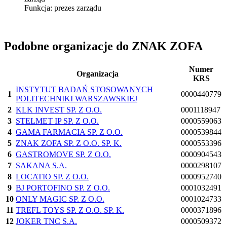
Funkcja:
prezes zarządu
Podobne organizacje do ZNAK ZOFA
Numer
Organizacja
KRS
INSTYTUT BADAŃ STOSOWANYCH
1
0000440779
POLITECHNIKI WARSZAWSKIEJ
2
KLK INVEST SP. Z O.O.
0001118947
3
STELMET IP SP. Z O.O.
0000559063
4
GAMA FARMACIA SP. Z O.O.
0000539844
5
ZNAK ZOFA SP. Z O.O. SP. K.
0000553396
6
GASTROMOVE SP. Z O.O.
0000904543
7
SAKANA S.A.
0000298107
8
LOCATIO SP. Z O.O.
0000952740
9
BJ PORTOFINO SP. Z O.O.
0001032491
10
ONLY MAGIC SP. Z O.O.
0001024733
11
TREFL TOYS SP. Z O.O. SP. K.
0000371896
12
JOKER TNC S.A.
0000509372