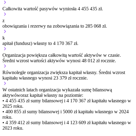
Całkowita wartość pasywów wyniosła 4 455 435 zł.
z
obowiązania i rezerwy na zobowiązania to 285 068 zł.
k
apitał (fundusz) własny to 4 170 367 zł.
Organizacja
powiększa
całkowitą wartość aktywów w czasie.
Średni wzrost wartości aktywów wynosi 48 012 zł rocznie.
Równolegle organizacja
zwiększa
kapitał własny.
Średni wzrost
kapitału własnego wynosi 23 379 zł rocznie.
W ostatnich latach organizacja wykazała sumę bilansową
aktywów
oraz kapitał własny
na poziomie:
• 4 455 435 zł
sumy bilansowej i 4 170 367 zł kapitału własnego
w
2025 roku.
• 400 855 zł
sumy bilansowej i 5000 zł kapitału własnego
w 2024
roku.
• 4 359 412 zł
sumy bilansowej i 4 123 609 zł kapitału własnego
w
2023 roku.