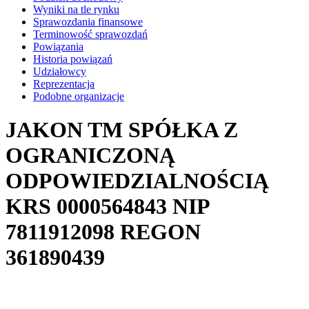
Wyniki na tle rynku
Sprawozdania finansowe
Terminowość sprawozdań
Powiązania
Historia powiązań
Udziałowcy
Reprezentacja
Podobne organizacje
JAKON TM SPÓŁKA Z
OGRANICZONĄ
ODPOWIEDZIALNOŚCIĄ
KRS
0000564843
NIP
7811912098
REGON
361890439