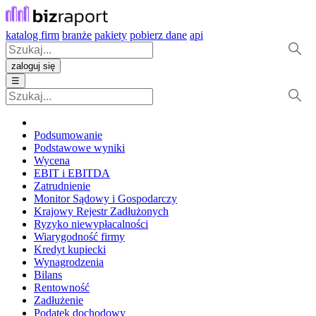
katalog firm
branże
pakiety
pobierz dane
api
zaloguj się
☰
Podsumowanie
Podstawowe wyniki
Wycena
EBIT i EBITDA
Zatrudnienie
Monitor Sądowy i Gospodarczy
Krajowy Rejestr Zadłużonych
Ryzyko niewypłacalności
Wiarygodność firmy
Kredyt kupiecki
Wynagrodzenia
Bilans
Rentowność
Zadłużenie
Podatek dochodowy