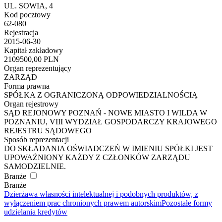
UL. SOWIA, 4
Kod pocztowy
62-080
Rejestracja
2015-06-30
Kapitał zakładowy
2109500,00 PLN
Organ reprezentujący
ZARZĄD
Forma prawna
SPÓŁKA Z OGRANICZONĄ ODPOWIEDZIALNOŚCIĄ
Organ rejestrowy
SĄD REJONOWY POZNAŃ - NOWE MIASTO I WILDA W
POZNANIU, VIII WYDZIAŁ GOSPODARCZY KRAJOWEGO
REJESTRU SĄDOWEGO
Sposób reprezentacji
DO SKŁADANIA OŚWIADCZEŃ W IMIENIU SPÓŁKI JEST
UPOWAŻNIONY KAŻDY Z CZŁONKÓW ZARZĄDU
SAMODZIELNIE.
Branże
Branże
Dzierżawa własności intelektualnej i podobnych produktów, z
wyłączeniem prac chronionych prawem autorskim
Pozostałe formy
udzielania kredytów