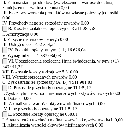
II.
Zmiana stanu produktów (zwiększenie – wartość dodatnia,
zmniejszenie – wartość ujemna)
0,00
III.
Koszt wytworzenia produktów na własne potrzeby jednostki
0,00
IV.
Przychody netto ze sprzedaży towarów
0,00
B.
Koszty działalności operacyjnej
3 211 285,58
I.
Amortyzacja
0,00
II.
Zużycie materiałów i energii
0,00
III.
Usługi obce
1 452 354,24
IV.
Podatki i opłaty, w tym:
(+1)
16 626,04
V.
Wynagrodzenia
1 387 084,03
VI.
Ubezpieczenia społeczne i inne świadczenia, w tym:
(+1)
349 911,27
VII.
Pozostałe koszty rodzajowe
5 310,00
VIII.
Wartość sprzedanych towarów
0,00
C.
Zysk (strata) ze sprzedaży (A–B)
4 511 981,83
D.
Pozostałe przychody operacyjne
11 139,17
I.
Zysk z tytułu rozchodu niefinansowych aktywów trwałych
0,00
II.
Dotacje
0,00
III.
Aktualizacja wartości aktywów niefinansowych
0,00
IV.
Inne przychody operacyjne
11 139,17
E.
Pozostałe koszty operacyjne
658,81
I.
Strata z tytułu rozchodu niefinansowych aktywów trwałych
0,00
II.
Aktualizacja wartości aktywów niefinansowych
0,00