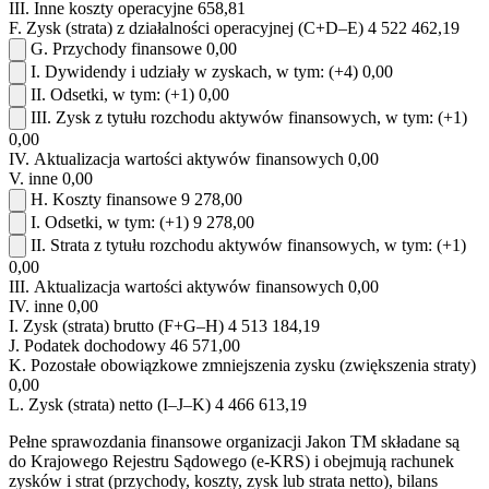
III.
Inne koszty operacyjne
658,81
F.
Zysk (strata) z działalności operacyjnej (C+D–E)
4 522 462,19
G.
Przychody finansowe
0,00
I.
Dywidendy i udziały w zyskach, w tym:
(+4)
0,00
II.
Odsetki, w tym:
(+1)
0,00
III.
Zysk z tytułu rozchodu aktywów finansowych, w tym:
(+1)
0,00
IV.
Aktualizacja wartości aktywów finansowych
0,00
V.
inne
0,00
H.
Koszty finansowe
9 278,00
I.
Odsetki, w tym:
(+1)
9 278,00
II.
Strata z tytułu rozchodu aktywów finansowych, w tym:
(+1)
0,00
III.
Aktualizacja wartości aktywów finansowych
0,00
IV.
inne
0,00
I.
Zysk (strata) brutto (F+G–H)
4 513 184,19
J.
Podatek dochodowy
46 571,00
K.
Pozostałe obowiązkowe zmniejszenia zysku (zwiększenia straty)
0,00
L.
Zysk (strata) netto (I–J–K)
4 466 613,19
Pełne sprawozdania finansowe organizacji Jakon TM składane są
do Krajowego Rejestru Sądowego (e-KRS) i obejmują rachunek
zysków i strat (przychody, koszty, zysk lub strata netto), bilans