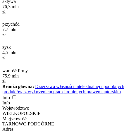
aktywa
76,3
mln
zł
przychód
7,7
mln
zł
zysk
4,5
mln
zł
wartość firmy
75,9
mln
zł
Branża główna:
Dzierżawa własności intelektualnej i podobnych
produktów, z wyłączeniem prac chronionych prawem autorskim
Info
Info
Województwo
WIELKOPOLSKIE
Miejscowość
TARNOWO PODGÓRNE
Adres