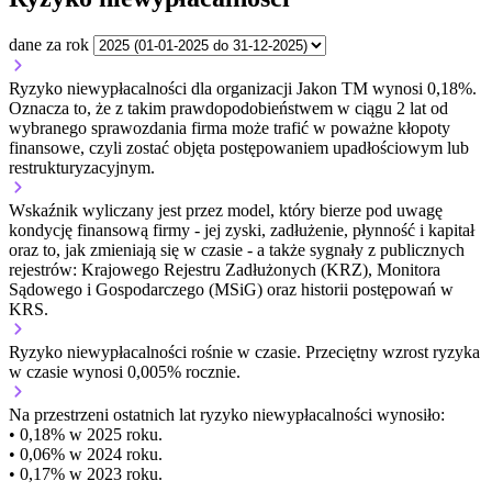
dane za rok
Ryzyko niewypłacalności dla organizacji Jakon TM wynosi 0,18%.
Oznacza to, że z takim prawdopodobieństwem w ciągu 2 lat od
wybranego sprawozdania firma może trafić w poważne kłopoty
finansowe, czyli zostać objęta postępowaniem upadłościowym lub
restrukturyzacyjnym.
Wskaźnik wyliczany jest przez model, który bierze pod uwagę
kondycję finansową firmy - jej zyski, zadłużenie, płynność i kapitał
oraz to, jak zmieniają się w czasie - a także sygnały z publicznych
rejestrów: Krajowego Rejestru Zadłużonych (KRZ), Monitora
Sądowego i Gospodarczego (MSiG) oraz historii postępowań w
KRS.
Ryzyko niewypłacalności
rośnie w czasie.
Przeciętny
wzrost
ryzyka
w czasie wynosi 0,005% rocznie.
Na przestrzeni ostatnich lat ryzyko niewypłacalności wynosiło:
• 0,18% w 2025 roku.
• 0,06% w 2024 roku.
• 0,17% w 2023 roku.