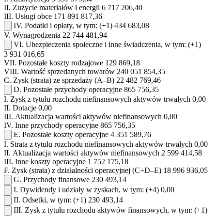
II.
Zużycie materiałów i energii
6 717 206,40
III.
Usługi obce
171 891 817,36
IV.
Podatki i opłaty, w tym:
(+1)
434 683,08
V.
Wynagrodzenia
22 744 481,94
VI.
Ubezpieczenia społeczne i inne świadczenia, w tym:
(+1)
3 931 016,65
VII.
Pozostałe koszty rodzajowe
129 869,18
VIII.
Wartość sprzedanych towarów
240 051 854,35
C.
Zysk (strata) ze sprzedaży (A–B)
22 482 769,46
D.
Pozostałe przychody operacyjne
865 756,35
I.
Zysk z tytułu rozchodu niefinansowych aktywów trwałych
0,00
II.
Dotacje
0,00
III.
Aktualizacja wartości aktywów niefinansowych
0,00
IV.
Inne przychody operacyjne
865 756,35
E.
Pozostałe koszty operacyjne
4 351 589,76
I.
Strata z tytułu rozchodu niefinansowych aktywów trwałych
0,00
II.
Aktualizacja wartości aktywów niefinansowych
2 599 414,58
III.
Inne koszty operacyjne
1 752 175,18
F.
Zysk (strata) z działalności operacyjnej (C+D–E)
18 996 936,05
G.
Przychody finansowe
230 493,14
I.
Dywidendy i udziały w zyskach, w tym:
(+4)
0,00
II.
Odsetki, w tym:
(+1)
230 493,14
III.
Zysk z tytułu rozchodu aktywów finansowych, w tym:
(+1)