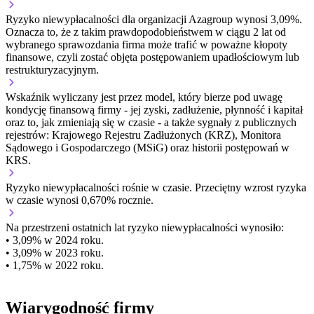
Ryzyko niewypłacalności dla organizacji Azagroup wynosi 3,09%.
Oznacza to, że z takim prawdopodobieństwem w ciągu 2 lat od
wybranego sprawozdania firma może trafić w poważne kłopoty
finansowe, czyli zostać objęta postępowaniem upadłościowym lub
restrukturyzacyjnym.
Wskaźnik wyliczany jest przez model, który bierze pod uwagę
kondycję finansową firmy - jej zyski, zadłużenie, płynność i kapitał
oraz to, jak zmieniają się w czasie - a także sygnały z publicznych
rejestrów: Krajowego Rejestru Zadłużonych (KRZ), Monitora
Sądowego i Gospodarczego (MSiG) oraz historii postępowań w
KRS.
Ryzyko niewypłacalności
rośnie w czasie.
Przeciętny
wzrost
ryzyka
w czasie wynosi 0,670% rocznie.
Na przestrzeni ostatnich lat ryzyko niewypłacalności wynosiło:
• 3,09% w 2024 roku.
• 3,09% w 2023 roku.
• 1,75% w 2022 roku.
Wiarygodność firmy