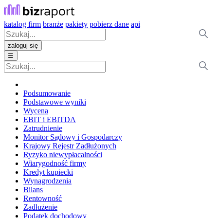
katalog firm
branże
pakiety
pobierz dane
api
zaloguj się
☰
Podsumowanie
Podstawowe wyniki
Wycena
EBIT i EBITDA
Zatrudnienie
Monitor Sądowy i Gospodarczy
Krajowy Rejestr Zadłużonych
Ryzyko niewypłacalności
Wiarygodność firmy
Kredyt kupiecki
Wynagrodzenia
Bilans
Rentowność
Zadłużenie
Podatek dochodowy