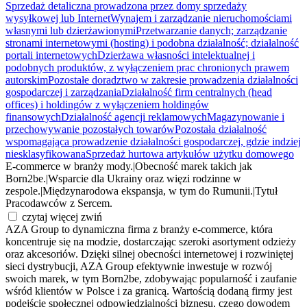
Sprzedaż detaliczna prowadzona przez domy sprzedaży
wysyłkowej lub Internet
Wynajem i zarządzanie nieruchomościami
własnymi lub dzierżawionymi
Przetwarzanie danych; zarządzanie
stronami internetowymi (hosting) i podobna działalność; działalność
portali internetowych
Dzierżawa własności intelektualnej i
podobnych produktów, z wyłączeniem prac chronionych prawem
autorskim
Pozostałe doradztwo w zakresie prowadzenia działalności
gospodarczej i zarządzania
Działalność firm centralnych (head
offices) i holdingów z wyłączeniem holdingów
finansowych
Działalność agencji reklamowych
Magazynowanie i
przechowywanie pozostałych towarów
Pozostała działalność
wspomagająca prowadzenie działalności gospodarczej, gdzie indziej
niesklasyfikowana
Sprzedaż hurtowa artykułów użytku domowego
E-commerce w branży mody.
|
Obecność marek takich jak
Born2be.
|
Wsparcie dla Ukrainy oraz więzi rodzinne w
zespole.
|
Międzynarodowa ekspansja, w tym do Rumunii.
|
Tytuł
Pracodawców z Sercem.
czytaj więcej
zwiń
AZA Group to dynamiczna firma z branży e-commerce, która
koncentruje się na modzie, dostarczając szeroki asortyment odzieży
oraz akcesoriów. Dzięki silnej obecności internetowej i rozwiniętej
sieci dystrybucji, AZA Group efektywnie inwestuje w rozwój
swoich marek, w tym Born2be, zdobywając popularność i zaufanie
wśród klientów w Polsce i za granicą. Wartością dodaną firmy jest
podejście społecznej odpowiedzialności biznesu, czego dowodem