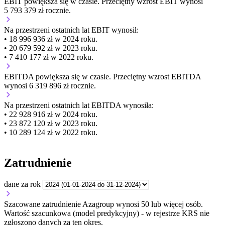
EBIT
powiększa się
w czasie.
Przeciętny wzrost EBIT wynosi
5 793 379 zł rocznie.
Na przestrzeni ostatnich lat EBIT wynosił:
• 18 996 936 zł w 2024 roku.
• 20 679 592 zł w 2023 roku.
• 7 410 177 zł w 2022 roku.
EBITDA
powiększa się
w czasie.
Przeciętny wzrost EBITDA
wynosi 6 319 896 zł rocznie.
Na przestrzeni ostatnich lat EBITDA wynosiła:
• 22 928 916 zł w 2024 roku.
• 23 872 120 zł w 2023 roku.
• 10 289 124 zł w 2022 roku.
Zatrudnienie
dane za rok
Szacowane zatrudnienie Azagroup wynosi 50 lub więcej osób.
Wartość szacunkowa (model predykcyjny) - w rejestrze KRS nie
zgłoszono danych za ten okres.