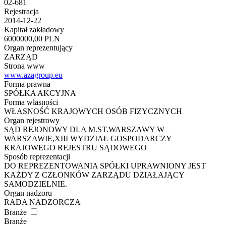
02-681
Rejestracja
2014-12-22
Kapitał zakładowy
6000000,00 PLN
Organ reprezentujący
ZARZĄD
Strona www
www.azagroup.eu
Forma prawna
SPÓŁKA AKCYJNA
Forma własności
WŁASNOŚĆ KRAJOWYCH OSÓB FIZYCZNYCH
Organ rejestrowy
SĄD REJONOWY DLA M.ST.WARSZAWY W
WARSZAWIE,XIII WYDZIAŁ GOSPODARCZY
KRAJOWEGO REJESTRU SĄDOWEGO
Sposób reprezentacji
DO REPREZENTOWANIA SPÓŁKI UPRAWNIONY JEST
KAŻDY Z CZŁONKÓW ZARZĄDU DZIAŁAJĄCY
SAMODZIELNIE.
Organ nadzoru
RADA NADZORCZA
Branże
Branże