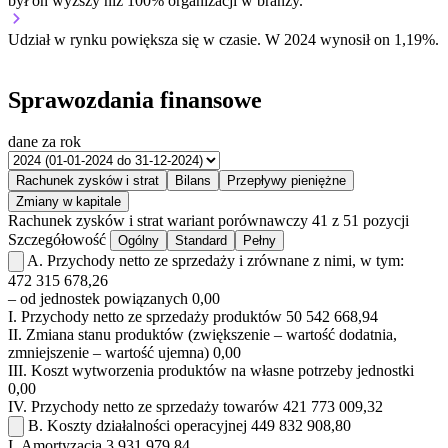
był on wyższy niż 100% organizacji w branży.
Udział w rynku
powiększa się w czasie.
W 2024 wynosił on 1,19%.
Sprawozdania finansowe
dane za rok
Rachunek zysków i strat
Bilans
Przepływy pieniężne
Zmiany w kapitale
Rachunek zysków i strat
wariant porównawczy
41 z 51 pozycji
Szczegółowość
Ogólny
Standard
Pełny
A.
Przychody netto ze sprzedaży i zrównane z nimi, w tym:
472 315 678,26
– od jednostek powiązanych
0,00
I.
Przychody netto ze sprzedaży produktów
50 542 668,94
II.
Zmiana stanu produktów (zwiększenie – wartość dodatnia,
zmniejszenie – wartość ujemna)
0,00
III.
Koszt wytworzenia produktów na własne potrzeby jednostki
0,00
IV.
Przychody netto ze sprzedaży towarów
421 773 009,32
B.
Koszty działalności operacyjnej
449 832 908,80
I.
Amortyzacja
3 931 979,84