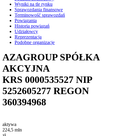
Wyniki na tle rynku
Sprawozdania finansowe
Terminowość sprawozdań
Powiązania
Historia powiązań
Udziałowcy
Reprezentacja
Podobne organizacje
AZAGROUP SPÓŁKA
AKCYJNA
KRS
0000535527
NIP
5252605277
REGON
360394968
aktywa
224,5
mln
zł