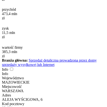
przychód
473,4
mln
zł
zysk
11,5
mln
zł
wartość firmy
385,3
mln
zł
Branża główna:
Sprzedaż detaliczna prowadzona przez domy
sprzedaży wysyłkowej lub Internet
Info
Info
Województwo
MAZOWIECKIE
Miejscowość
WARSZAWA
Adres
ALEJA WYŚCIGOWA, 6
Kod pocztowy