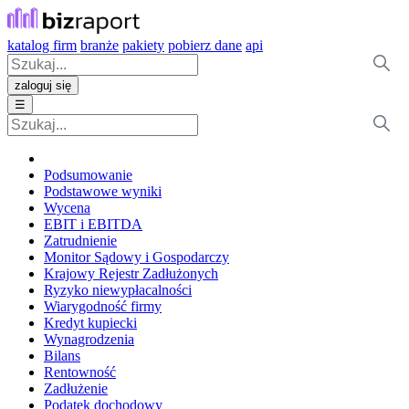
katalog firm
branże
pakiety
pobierz dane
api
zaloguj się
☰
Podsumowanie
Podstawowe wyniki
Wycena
EBIT i EBITDA
Zatrudnienie
Monitor Sądowy i Gospodarczy
Krajowy Rejestr Zadłużonych
Ryzyko niewypłacalności
Wiarygodność firmy
Kredyt kupiecki
Wynagrodzenia
Bilans
Rentowność
Zadłużenie
Podatek dochodowy