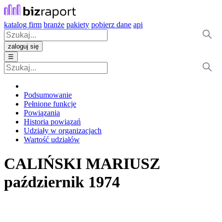
katalog firm
branże
pakiety
pobierz dane
api
zaloguj się
☰
Podsumowanie
Pełnione funkcje
Powiązania
Historia powiązań
Udziały w organizacjach
Wartość udziałów
CALIŃSKI MARIUSZ
październik 1974