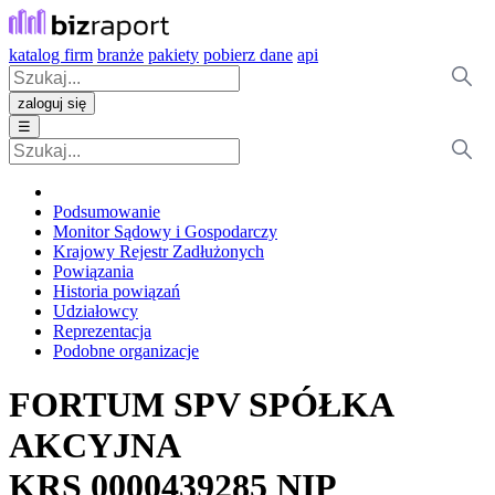
katalog firm
branże
pakiety
pobierz dane
api
zaloguj się
☰
Podsumowanie
Monitor Sądowy i Gospodarczy
Krajowy Rejestr Zadłużonych
Powiązania
Historia powiązań
Udziałowcy
Reprezentacja
Podobne organizacje
FORTUM SPV SPÓŁKA
AKCYJNA
KRS
0000439285
NIP