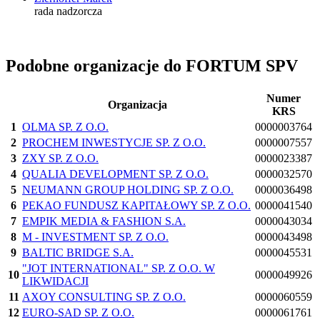
rada nadzorcza
Podobne organizacje do FORTUM SPV
Numer
Organizacja
KRS
1
OLMA SP. Z O.O.
0000003764
2
PROCHEM INWESTYCJE SP. Z O.O.
0000007557
3
ZXY SP. Z O.O.
0000023387
4
QUALIA DEVELOPMENT SP. Z O.O.
0000032570
5
NEUMANN GROUP HOLDING SP. Z O.O.
0000036498
6
PEKAO FUNDUSZ KAPITAŁOWY SP. Z O.O.
0000041540
7
EMPIK MEDIA & FASHION S.A.
0000043034
8
M - INVESTMENT SP. Z O.O.
0000043498
9
BALTIC BRIDGE S.A.
0000045531
"JOT INTERNATIONAL" SP. Z O.O. W
10
0000049926
LIKWIDACJI
11
AXOY CONSULTING SP. Z O.O.
0000060559
12
EURO-SAD SP. Z O.O.
0000061761