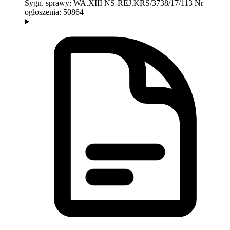
Sygn. sprawy:
WA.XIII NS-REJ.KRS/3738/17/113
Nr
ogłoszenia:
50864