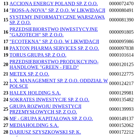
13
ACCIONA ENERGY POLAND SP. Z O.O.
0000072470
14
"BOSS-A-NOVA" SP. Z O.O. W LIKWIDACJI
0000080491
SYSTEMY INFORMATYCZNE WARSZAWA
15
0000081390
SP. Z O.O.
PRZEDSIĘBIORSTWO INWESTYCYJNE
16
0000091805
"GAZOTECH" SP. Z O.O.
17
"ECOTEKNA" SP. Z O.O. W LIKWIDACJI
0000095986
18
PAXTON PHARMA SERVICES SP. Z O.O.
0000097838
19
TORUS GRUPA SP. Z O.O.
0000101614
PRZEDSIĘBIORSTWO PRODUKCYJNO-
20
0000120125
HANDLOWE "GREEN - FIELD"
21
METEX SP. Z O.O.
0000122775
L.X. MANAGEMENT SP. Z O.O. ODDZIAŁ W
22
0000124217
POLSCE
23
HALEX HOLDING S.A.
0000129981
24
SOKRATES INWESTYCJE SP. Z O.O.
0000135482
GRUPA ROZWOJU INWESTYCJI
25
0000139993
PRZEMYSŁOWYCH SP. Z O.O.
26
MF - GRUPA KAPITAŁOWA SP. Z O.O.
0000149137
27
MEDIAHOLDING S.A.
0000152062
28
DARIUSZ SZYSZKOWSKI SP. K.
0000172212