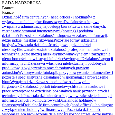
RADA NADZORCZA
Branże
Branże
Działalność firm centralnych (head offices) i holdingów z
wyłączeniem holdingów finansowych
Działalność usługowa
związana z administracyjną obsługą biura
Przetwarzanie danych;
zarządzanie stronami internetowymi (hosting) i podobna
działalność
Pozostała działalność usługowa w zakresie informacji,
gdzie indziej niesklasyfikowana
Pozostałe formy udzielania
kredytów
Pozostała działalność usługowa, gdzie indziej
niesklasyfikowana
Pozostała działalność profesjonalna, naukowa i
techniczna, gdzie indziej niesklasyfikowana
Wynajem i zarządzanie
nieruchomościami własnymi lub dzierżawionymi
Działalność agencji
informacyjnych
Dzierżawa własności intelektualnej i podobnych
produktów, z wyłączeniem prac chronionych prawem
autorskim
Wykonywanie fotokopii, przygotowywanie dokumentów i
pozostała specjalistyczna działalność wspomagająca prowadzenie
biura
Wynajem i dzierżawa samochodów osobowych i
furgonetek
Działalność portali internetowych
Badania naukowe i
prace rozwojowe w dziedzinie pozostałych nauk przyrodniczych i
technicznych
Pozostała działalność usługowa w zakresie technologii
informatycznych i komputerowych
Działalność holdingów
finansowych
Działalność firm centralnych (head offices) i holdingów
z wyłączeniem holdingów finansowych
Pozostała działalność
wspomagająca prowadzenie działalności gospodarczej, gdzie indziej