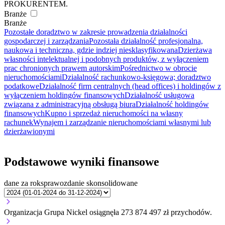
PROKURENTEM.
Branże
Branże
Pozostałe doradztwo w zakresie prowadzenia działalności
gospodarczej i zarządzania
Pozostała działalność profesjonalna,
naukowa i techniczna, gdzie indziej niesklasyfikowana
Dzierżawa
własności intelektualnej i podobnych produktów, z wyłączeniem
prac chronionych prawem autorskim
Pośrednictwo w obrocie
nieruchomościami
Działalność rachunkowo-księgowa; doradztwo
podatkowe
Działalność firm centralnych (head offices) i holdingów z
wyłączeniem holdingów finansowych
Działalność usługowa
związana z administracyjną obsługą biura
Działalność holdingów
finansowych
Kupno i sprzedaż nieruchomości na własny
rachunek
Wynajem i zarządzanie nieruchomościami własnymi lub
dzierżawionymi
Podstawowe wyniki finansowe
dane za rok
sprawozdanie skonsolidowane
Organizacja Grupa Nickel osiągnęła 273 874 497 zł przychodów.