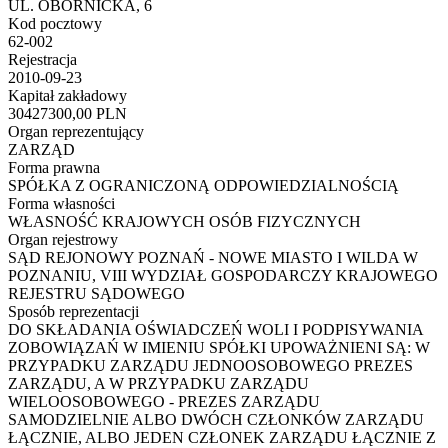
UL. OBORNICKA, 6
Kod pocztowy
62-002
Rejestracja
2010-09-23
Kapitał zakładowy
30427300,00 PLN
Organ reprezentujący
ZARZĄD
Forma prawna
SPÓŁKA Z OGRANICZONĄ ODPOWIEDZIALNOŚCIĄ
Forma własności
WŁASNOŚĆ KRAJOWYCH OSÓB FIZYCZNYCH
Organ rejestrowy
SĄD REJONOWY POZNAŃ - NOWE MIASTO I WILDA W
POZNANIU, VIII WYDZIAŁ GOSPODARCZY KRAJOWEGO
REJESTRU SĄDOWEGO
Sposób reprezentacji
DO SKŁADANIA OŚWIADCZEŃ WOLI I PODPISYWANIA
ZOBOWIĄZAŃ W IMIENIU SPÓŁKI UPOWAŻNIENI SĄ: W
PRZYPADKU ZARZĄDU JEDNOOSOBOWEGO PREZES
ZARZĄDU, A W PRZYPADKU ZARZĄDU
WIELOOSOBOWEGO - PREZES ZARZĄDU
SAMODZIELNIE ALBO DWÓCH CZŁONKÓW ZARZĄDU
ŁĄCZNIE, ALBO JEDEN CZŁONEK ZARZĄDU ŁĄCZNIE Z