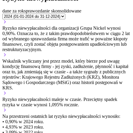
dane za rok
sprawozdanie skonsolidowane
Ryzyko niewypłacalności dla organizacji Grupa Nickel wynosi
0,90%. Oznacza to, że z takim prawdopodobieństwem w ciągu 2 lat
od wybranego sprawozdania firma może trafić w poważne kłopoty
finansowe, czyli zostać objęta postępowaniem upadłościowym lub
restrukturyzacyjnym.
Wskaźnik wyliczany jest przez model, który bierze pod uwagę
kondycję finansową firmy - jej zyski, zadłużenie, płynność i kapitał
oraz to, jak zmieniają się w czasie - a także sygnały z publicznych
rejestrów: Krajowego Rejestru Zadłużonych (KRZ), Monitora
Sądowego i Gospodarczego (MSiG) oraz historii postępowań w
KRS.
Ryzyko niewypłacalności
maleje w czasie.
Przeciętny
spadek
ryzyka w czasie wynosi 1,095% rocznie.
Na przestrzeni ostatnich lat ryzyko niewypłacalności wynosiło:
• 0,90% w 2024 roku.
• 4,93% w 2023 roku.
• 3,09% w 2022 roku.