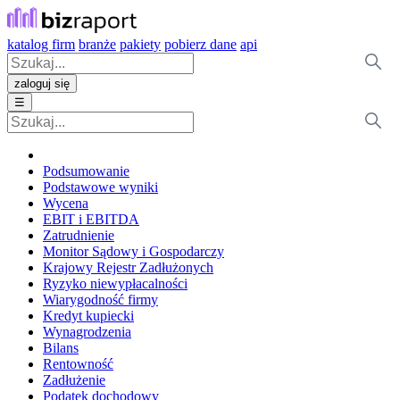
katalog firm
branże
pakiety
pobierz dane
api
zaloguj się
☰
Podsumowanie
Podstawowe wyniki
Wycena
EBIT i EBITDA
Zatrudnienie
Monitor Sądowy i Gospodarczy
Krajowy Rejestr Zadłużonych
Ryzyko niewypłacalności
Wiarygodność firmy
Kredyt kupiecki
Wynagrodzenia
Bilans
Rentowność
Zadłużenie
Podatek dochodowy