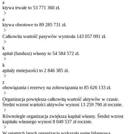
a
ktywa trwałe to 53 771 360 zł.
a
ktywa obrotowe to 89 285 731 zł.
Całkowita wartość pasywów wyniosła 143 057 091 zł.
k
apitał (fundusz) własny to 54 584 572 zł.
k
apitały mniejszości to 2 846 385 zł.
z
obowiązania i rezerwy na zobowiązania to 85 626 133 zł.
Organizacja
powiększa
całkowitą wartość aktywów w czasie.
Średni wzrost wartości aktywów wynosi 13 259 790 zł rocznie.
Równolegle organizacja
zwiększa
kapitał własny.
Średni wzrost
kapitału własnego wynosi 8 049 537 zł rocznie.
W ostatnich latach organizacja wykazała sumę bilansową