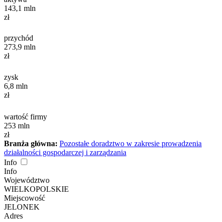
143,1
mln
zł
przychód
273,9
mln
zł
zysk
6,8
mln
zł
wartość firmy
253
mln
zł
Branża główna:
Pozostałe doradztwo w zakresie prowadzenia
działalności gospodarczej i zarządzania
Info
Info
Województwo
WIELKOPOLSKIE
Miejscowość
JELONEK
Adres