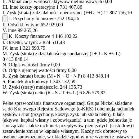
II.
Aktualizacja wartości aktywów niefinansowych
0,00
III.
Inne koszty operacyjne
1 731 407,86
I.
Zysk (strata) z działalności operacyjnej (F+G–H)
11 807 756,10
J.
Przychody finansowe
752 194,26
II.
Odsetki, w tym:
652 929,00
V.
inne
99 265,26
K.
Koszty finansowe
4 146 102,22
I.
Odsetki, w tym:
2 824 511,43
IV.
inne
1 321 590,79
M.
Zysk (strata) z działalności gospodarczej (I + J - K +/- L)
8 413 848,14
N.
Odpis wartości firmy
0,00
O.
Odpis ujemnej wartości firmy
0,00
R.
Zysk (strata) brutto (M - N + O +/- P)
8 413 848,14
S.
Podatek dochodowy
1 343 132,59
U.
Zyski (straty) mniejszości
244 135,73
W.
Zysk (strata) netto (R - S - T +/- U)
6 826 579,82
Pełne sprawozdania finansowe organizacji Grupa Nickel składane
są do Krajowego Rejestru Sądowego (e-KRS) i obejmują rachunek
zysków i strat (przychody, koszty, zysk lub strata netto), bilans
(aktywa, kapitał własny i zobowiązania), a tam, gdzie jednostka je
sporządziła - także rachunek przepływów pieniężnych (cash flow) i
zestawienie zmian w kapitale własnym. Każdy rok obrotowy to
osobne sprawozdanie, w układzie zgodnym ze wzorem z ustawy o