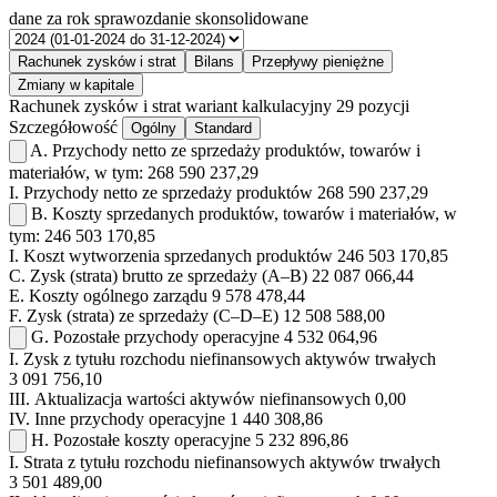
dane za rok
sprawozdanie skonsolidowane
Rachunek zysków i strat
Bilans
Przepływy pieniężne
Zmiany w kapitale
Rachunek zysków i strat
wariant kalkulacyjny
29 pozycji
Szczegółowość
Ogólny
Standard
A.
Przychody netto ze sprzedaży produktów, towarów i
materiałów, w tym:
268 590 237,29
I.
Przychody netto ze sprzedaży produktów
268 590 237,29
B.
Koszty sprzedanych produktów, towarów i materiałów, w
tym:
246 503 170,85
I.
Koszt wytworzenia sprzedanych produktów
246 503 170,85
C.
Zysk (strata) brutto ze sprzedaży (A–B)
22 087 066,44
E.
Koszty ogólnego zarządu
9 578 478,44
F.
Zysk (strata) ze sprzedaży (C–D–E)
12 508 588,00
G.
Pozostałe przychody operacyjne
4 532 064,96
I.
Zysk z tytułu rozchodu niefinansowych aktywów trwałych
3 091 756,10
III.
Aktualizacja wartości aktywów niefinansowych
0,00
IV.
Inne przychody operacyjne
1 440 308,86
H.
Pozostałe koszty operacyjne
5 232 896,86
I.
Strata z tytułu rozchodu niefinansowych aktywów trwałych
3 501 489,00