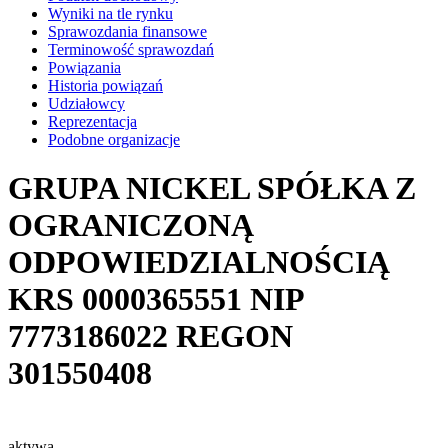
Wyniki na tle rynku
Sprawozdania finansowe
Terminowość sprawozdań
Powiązania
Historia powiązań
Udziałowcy
Reprezentacja
Podobne organizacje
GRUPA NICKEL SPÓŁKA Z
OGRANICZONĄ
ODPOWIEDZIALNOŚCIĄ
KRS
0000365551
NIP
7773186022
REGON
301550408
aktywa