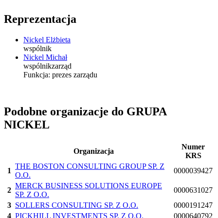
Reprezentacja
Nickel Elżbieta
wspólnik
Nickel Michał
wspólnik
zarząd
Funkcja:
prezes zarządu
Podobne organizacje do GRUPA
NICKEL
Numer
Organizacja
KRS
THE BOSTON CONSULTING GROUP SP. Z
1
0000039427
O.O.
MERCK BUSINESS SOLUTIONS EUROPE
2
0000631027
SP. Z O.O.
3
SOLLERS CONSULTING SP. Z O.O.
0000191247
4
PICKHILL INVESTMENTS SP. Z O.O.
0000640792