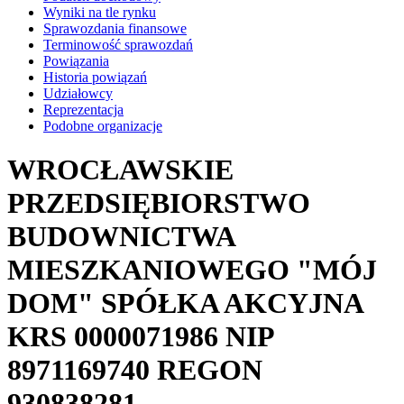
Wyniki na tle rynku
Sprawozdania finansowe
Terminowość sprawozdań
Powiązania
Historia powiązań
Udziałowcy
Reprezentacja
Podobne organizacje
WROCŁAWSKIE
PRZEDSIĘBIORSTWO
BUDOWNICTWA
MIESZKANIOWEGO "MÓJ
DOM" SPÓŁKA AKCYJNA
KRS
0000071986
NIP
8971169740
REGON
930838281