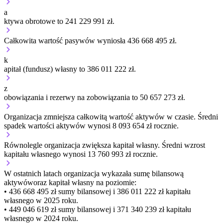
a
ktywa obrotowe to 241 229 991 zł.
Całkowita wartość pasywów wyniosła 436 668 495 zł.
k
apitał (fundusz) własny to 386 011 222 zł.
z
obowiązania i rezerwy na zobowiązania to 50 657 273 zł.
Organizacja
zmniejsza
całkowitą wartość aktywów w czasie.
Średni
spadek wartości aktywów wynosi 8 093 654 zł rocznie.
Równolegle organizacja
zwiększa
kapitał własny.
Średni wzrost
kapitału własnego wynosi 13 760 993 zł rocznie.
W ostatnich latach organizacja wykazała sumę bilansową
aktywów
oraz kapitał własny
na poziomie:
• 436 668 495 zł
sumy bilansowej i 386 011 222 zł kapitału
własnego
w 2025 roku.
• 449 046 619 zł
sumy bilansowej i 371 340 239 zł kapitału
własnego
w 2024 roku.