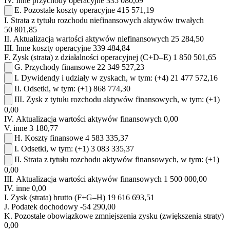
IV.
Inne przychody operacyjne
335 080,09
E.
Pozostałe koszty operacyjne
415 571,19
I.
Strata z tytułu rozchodu niefinansowych aktywów trwałych
50 801,85
II.
Aktualizacja wartości aktywów niefinansowych
25 284,50
III.
Inne koszty operacyjne
339 484,84
F.
Zysk (strata) z działalności operacyjnej (C+D–E)
1 850 501,65
G.
Przychody finansowe
22 349 527,23
I.
Dywidendy i udziały w zyskach, w tym:
(+4)
21 477 572,16
II.
Odsetki, w tym:
(+1)
868 774,30
III.
Zysk z tytułu rozchodu aktywów finansowych, w tym:
(+1)
0,00
IV.
Aktualizacja wartości aktywów finansowych
0,00
V.
inne
3 180,77
H.
Koszty finansowe
4 583 335,37
I.
Odsetki, w tym:
(+1)
3 083 335,37
II.
Strata z tytułu rozchodu aktywów finansowych, w tym:
(+1)
0,00
III.
Aktualizacja wartości aktywów finansowych
1 500 000,00
IV.
inne
0,00
I.
Zysk (strata) brutto (F+G–H)
19 616 693,51
J.
Podatek dochodowy
-54 290,00
K.
Pozostałe obowiązkowe zmniejszenia zysku (zwiększenia straty)
0,00