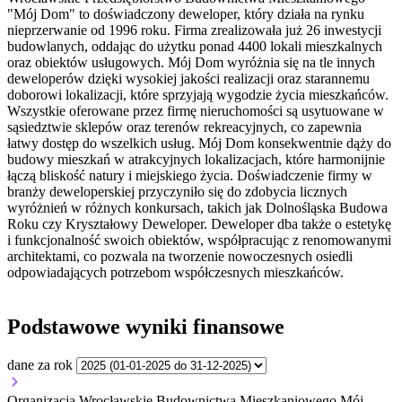
"Mój Dom" to doświadczony deweloper, który działa na rynku
nieprzerwanie od 1996 roku. Firma zrealizowała już 26 inwestycji
budowlanych, oddając do użytku ponad 4400 lokali mieszkalnych
oraz obiektów usługowych. Mój Dom wyróżnia się na tle innych
deweloperów dzięki wysokiej jakości realizacji oraz starannemu
doborowi lokalizacji, które sprzyjają wygodzie życia mieszkańców.
Wszystkie oferowane przez firmę nieruchomości są usytuowane w
sąsiedztwie sklepów oraz terenów rekreacyjnych, co zapewnia
łatwy dostęp do wszelkich usług. Mój Dom konsekwentnie dąży do
budowy mieszkań w atrakcyjnych lokalizacjach, które harmonijnie
łączą bliskość natury i miejskiego życia. Doświadczenie firmy w
branży deweloperskiej przyczyniło się do zdobycia licznych
wyróżnień w różnych konkursach, takich jak Dolnośląska Budowa
Roku czy Kryształowy Deweloper. Deweloper dba także o estetykę
i funkcjonalność swoich obiektów, współpracując z renomowanymi
architektami, co pozwala na tworzenie nowoczesnych osiedli
odpowiadających potrzebom współczesnych mieszkańców.
Podstawowe wyniki finansowe
dane za rok
Organizacja Wrocławskie Budownictwa Mieszkaniowego Mój