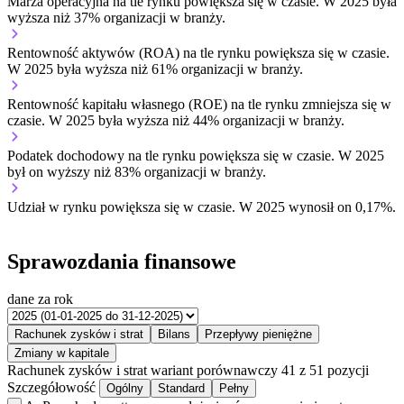
Marża operacyjna na tle rynku
powiększa się w czasie.
W 2025 była
wyższa niż 37% organizacji w branży.
Rentowność aktywów (ROA) na tle rynku
powiększa się w czasie.
W 2025 była wyższa niż 61% organizacji w branży.
Rentowność kapitału własnego (ROE) na tle rynku
zmniejsza się w
czasie.
W 2025 była wyższa niż 44% organizacji w branży.
Podatek dochodowy na tle rynku
powiększa się w czasie.
W 2025
był on wyższy niż 83% organizacji w branży.
Udział w rynku
powiększa się w czasie.
W 2025 wynosił on 0,17%.
Sprawozdania finansowe
dane za rok
Rachunek zysków i strat
Bilans
Przepływy pieniężne
Zmiany w kapitale
Rachunek zysków i strat
wariant porównawczy
41 z 51 pozycji
Szczegółowość
Ogólny
Standard
Pełny