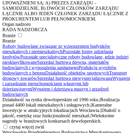
UPOWAŻNIENI SĄ: A) PREZES ZARZĄDU -
SAMODZIELNIE, B) DWÓCH CZŁONKÓW ZARZĄDU
ŁĄCZNIE ALBO JEDEN CZŁONEK ZARZĄDU ŁĄCZNIE Z
PROKURENTEM LUB PEŁNOMOCNIKIEM.
Organ nadzoru
RADA NADZORCZA
Branże
Branże
Roboty budowlane związane ze wznoszeniem budynków
mieszkalnych i niemieszkalnych
Pozostałe formy udzielania
kredytów
Pozostałe specjalistyczne roboty budowlane, gdzie indziej
niesklasyfikowane
Sprzedaż hurtowa drewna, materiałów
budowlanych i wyposażenia sanitarnego
Produkcja wyrobów
budowlanych z betonu
Działalność obiektów sportowych
Transport
drogowy towarów
Sprzedaż hurtowa niewyspecjalizowana
Wynajem
i zarządzanie nieruchomościami własnymi lub
dzierżawionymi
Wynajem i dzierżawa maszyn i urządzeń
budowlanych
Działalność na rynku deweloperskim od 1996 roku.
|
Realizacja
ponad 4400 lokali mieszkalnych i usługowych.
|
Kameralne
inwestycje w atrakcyjnych lokalizacjach Wrocławia.
|
Dbałość o
jakość, estetykę oraz funkcjonalność mieszkań.
|
Wielokrotne
nagrody w branżowych konkursach deweloperskich.
czytaj więcej
zwiń
Wrocławskie Przedsiębiorstwo Budownictwa Mieszkaniowego