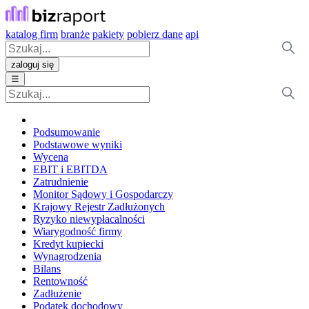
katalog firm
branże
pakiety
pobierz dane
api
zaloguj się
☰
Podsumowanie
Podstawowe wyniki
Wycena
EBIT i EBITDA
Zatrudnienie
Monitor Sądowy i Gospodarczy
Krajowy Rejestr Zadłużonych
Ryzyko niewypłacalności
Wiarygodność firmy
Kredyt kupiecki
Wynagrodzenia
Bilans
Rentowność
Zadłużenie
Podatek dochodowy