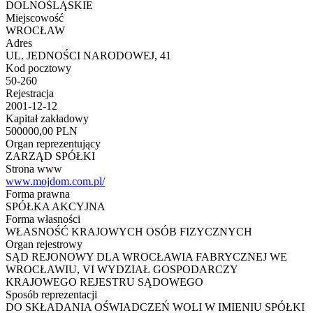
DOLNOŚLĄSKIE
Miejscowość
WROCŁAW
Adres
UL. JEDNOŚCI NARODOWEJ, 41
Kod pocztowy
50-260
Rejestracja
2001-12-12
Kapitał zakładowy
500000,00 PLN
Organ reprezentujący
ZARZĄD SPÓŁKI
Strona www
www.mojdom.com.pl/
Forma prawna
SPÓŁKA AKCYJNA
Forma własności
WŁASNOŚĆ KRAJOWYCH OSÓB FIZYCZNYCH
Organ rejestrowy
SĄD REJONOWY DLA WROCŁAWIA FABRYCZNEJ WE
WROCŁAWIU, VI WYDZIAŁ GOSPODARCZY
KRAJOWEGO REJESTRU SĄDOWEGO
Sposób reprezentacji
DO SKŁADANIA OŚWIADCZEŃ WOLI W IMIENIU SPÓŁKI