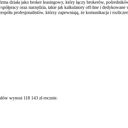
irma działa jako broker leasingowy, który łączy brokerów, pośrednikó
ółpracy oraz narzędzia, takie jak kalkulatory off-line i dedykowane w
spółu profesjonalistów, którzy zapewniają, że komunikacja i rozliczen
dów wynosi 118 143 zł rocznie.