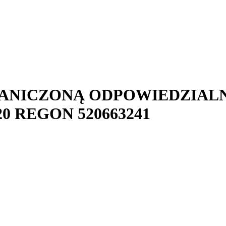
RANICZONĄ ODPOWIEDZIAL
20
REGON
520663241