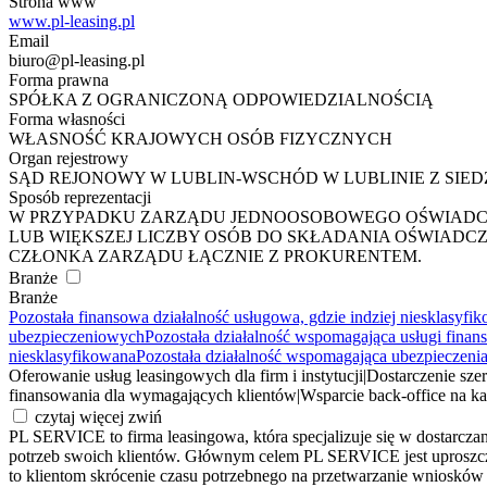
Strona www
www.pl-leasing.pl
Email
biuro@pl-leasing.pl
Forma prawna
SPÓŁKA Z OGRANICZONĄ ODPOWIEDZIALNOŚCIĄ
Forma własności
WŁASNOŚĆ KRAJOWYCH OSÓB FIZYCZNYCH
Organ rejestrowy
SĄD REJONOWY W LUBLIN-WSCHÓD W LUBLINIE Z SIE
Sposób reprezentacji
W PRZYPADKU ZARZĄDU JEDNOOSOBOWEGO OŚWIADCZE
LUB WIĘKSZEJ LICZBY OSÓB DO SKŁADANIA OŚWIAD
CZŁONKA ZARZĄDU ŁĄCZNIE Z PROKURENTEM.
Branże
Branże
Pozostała finansowa działalność usługowa, gdzie indziej niesklasyf
ubezpieczeniowych
Pozostała działalność wspomagająca usługi fina
niesklasyfikowana
Pozostała działalność wspomagająca ubezpieczenia
Oferowanie usług leasingowych dla firm i instytucji
|
Dostarczenie sze
finansowania dla wymagających klientów
|
Wsparcie back-office na k
czytaj więcej
zwiń
PL SERVICE to firma leasingowa, która specjalizuje się w dostarczan
potrzeb swoich klientów. Głównym celem PL SERVICE jest uproszcz
to klientom skrócenie czasu potrzebnego na przetwarzanie wniosk