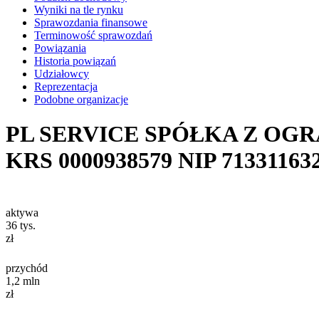
Wyniki na tle rynku
Sprawozdania finansowe
Terminowość sprawozdań
Powiązania
Historia powiązań
Udziałowcy
Reprezentacja
Podobne organizacje
PL SERVICE SPÓŁKA Z OG
KRS
0000938579
NIP
71331163
aktywa
36
tys.
zł
przychód
1,2
mln
zł