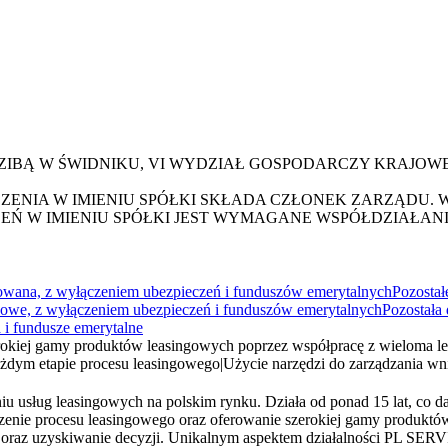
DZIBĄ W ŚWIDNIKU, VI WYDZIAŁ GOSPODARCZY KRAJO
NIA W IMIENIU SPÓŁKI SKŁADA CZŁONEK ZARZĄDU. 
CZEŃ W IMIENIU SPÓŁKI JEST WYMAGANE WSPÓŁDZIAŁ
ikowana, z wyłączeniem ubezpieczeń i funduszów emerytalnych
Pozostał
nsowe, z wyłączeniem ubezpieczeń i funduszów emerytalnych
Pozostała 
 i fundusze emerytalne
rokiej gamy produktów leasingowych poprzez współpracę z wieloma 
ażdym etapie procesu leasingowego
|
Użycie narzędzi do zarządzania wn
iu usług leasingowych na polskim rynku. Działa od ponad 15 lat, co d
enie procesu leasingowego oraz oferowanie szerokiej gamy produktó
ów oraz uzyskiwanie decyzji. Unikalnym aspektem działalności PL SE