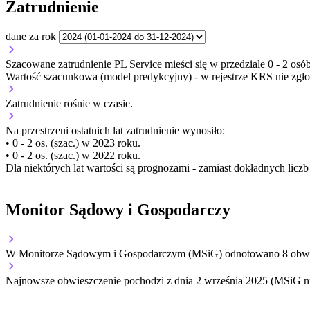
Zatrudnienie
dane za rok
Szacowane zatrudnienie PL Service mieści się w przedziale 0 - 2 osób
Wartość szacunkowa (model predykcyjny) - w rejestrze KRS nie zgło
Zatrudnienie
rośnie
w czasie.
Na przestrzeni ostatnich lat zatrudnienie wynosiło:
• 0 - 2 os. (szac.) w 2023 roku.
• 0 - 2 os. (szac.) w 2022 roku.
Dla niektórych lat wartości są prognozami - zamiast dokładnych licz
Monitor Sądowy i Gospodarczy
W Monitorze Sądowym i Gospodarczym (MSiG) odnotowano
8
obwi
Najnowsze obwieszczenie pochodzi z dnia
2 września 2025
(MSiG nr