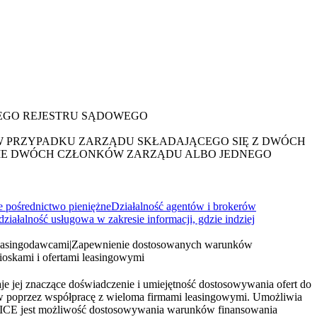
WEGO REJESTRU SĄDOWEGO
W PRZYPADKU ZARZĄDU SKŁADAJĄCEGO SIĘ Z DWÓCH
ANIE DWÓCH CZŁONKÓW ZARZĄDU ALBO JEDNEGO
e pośrednictwo pieniężne
Działalność agentów i brokerów
działalność usługowa w zakresie informacji, gdzie indziej
leasingodawcami
|
Zapewnienie dostosowanych warunków
ioskami i ofertami leasingowymi
aje jej znaczące doświadczenie i umiejętność dostosowywania ofert do
w poprzez współpracę z wieloma firmami leasingowymi. Umożliwia
RVICE jest możliwość dostosowywania warunków finansowania