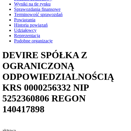
Wyniki na tle rynku
Sprawozdania finansowe
Terminowość sprawozdań
Powiązania
Historia powiązań
Udziałowcy
Reprezentacja
Podobne organizacje
DEVIRE SPÓŁKA Z
OGRANICZONĄ
ODPOWIEDZIALNOŚCIĄ
KRS
0000256332
NIP
5252360806
REGON
140417898
aktywa