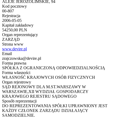
ALEJE JEROZOLIMSKIE, 94
Kod pocztowy
00-807
Rejestracja
2006-05-05
Kapitał zakładowy
54250,00 PLN
Organ reprezentujący
ZARZĄD
Strona www
www.devire.pl
Email
zrajczowska@devire.pl
Forma prawna
SPÓŁKA Z OGRANICZONĄ ODPOWIEDZIALNOŚCIĄ
Forma własności
WŁASNOŚĆ KRAJOWYCH OSÓB FIZYCZNYCH
Organ rejestrowy
SĄD REJONOWY DLA M.ST.WARSZAWY W
WARSZAWIE,XII WYDZIAŁ GOSPODARCZY
KRAJOWEGO REJESTRU SĄDOWEGO
Sposób reprezentacji
DO REPREZENTOWANIA SPÓŁKI UPRAWNIONY JEST
KAŻDY CZŁONEK ZARZĄDU DZIAŁAJĄCY
SAMODZIELNIE.