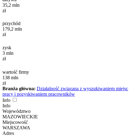
35,2
mln
zł
przychód
179,2
mln
zł
zysk
3
mln
zł
wartość firmy
138
mln
zł
Branża główna:
Działalność związana z wyszukiwaniem miejsc
pracy i pozyskiwaniem pracowników
Info
Info
Województwo
MAZOWIECKIE
Miejscowość
WARSZAWA
Adres