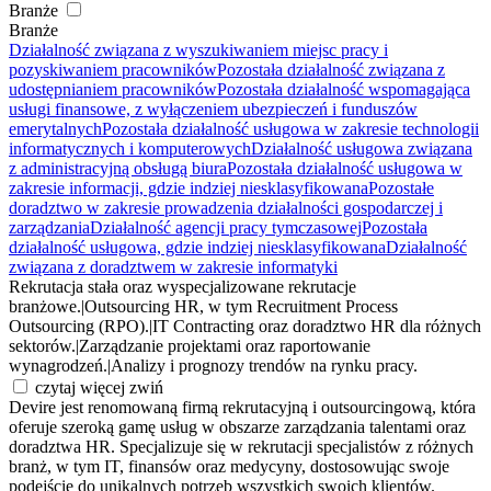
Branże
Branże
Działalność związana z wyszukiwaniem miejsc pracy i
pozyskiwaniem pracowników
Pozostała działalność związana z
udostępnianiem pracowników
Pozostała działalność wspomagająca
usługi finansowe, z wyłączeniem ubezpieczeń i funduszów
emerytalnych
Pozostała działalność usługowa w zakresie technologii
informatycznych i komputerowych
Działalność usługowa związana
z administracyjną obsługą biura
Pozostała działalność usługowa w
zakresie informacji, gdzie indziej niesklasyfikowana
Pozostałe
doradztwo w zakresie prowadzenia działalności gospodarczej i
zarządzania
Działalność agencji pracy tymczasowej
Pozostała
działalność usługowa, gdzie indziej niesklasyfikowana
Działalność
związana z doradztwem w zakresie informatyki
Rekrutacja stała oraz wyspecjalizowane rekrutacje
branżowe.
|
Outsourcing HR, w tym Recruitment Process
Outsourcing (RPO).
|
IT Contracting oraz doradztwo HR dla różnych
sektorów.
|
Zarządzanie projektami oraz raportowanie
wynagrodzeń.
|
Analizy i prognozy trendów na rynku pracy.
czytaj więcej
zwiń
Devire jest renomowaną firmą rekrutacyjną i outsourcingową, która
oferuje szeroką gamę usług w obszarze zarządzania talentami oraz
doradztwa HR. Specjalizuje się w rekrutacji specjalistów z różnych
branż, w tym IT, finansów oraz medycyny, dostosowując swoje
podejście do unikalnych potrzeb wszystkich swoich klientów.