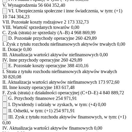
V.
Wynagrodzenia
56 604 352,40
VI.
Ubezpieczenia społeczne i inne świadczenia, w tym:
(+1)
10 744 304,23
VII.
Pozostałe koszty rodzajowe
2 173 332,73
VIII.
Wartość sprzedanych towarów
0,00
C.
Zysk (strata) ze sprzedaży (A–B)
4 968 869,99
D.
Pozostałe przychody operacyjne
260 429,89
I.
Zysk z tytułu rozchodu niefinansowych aktywów trwałych
0,00
II.
Dotacje
0,00
III.
Aktualizacja wartości aktywów niefinansowych
0,00
IV.
Inne przychody operacyjne
260 429,89
E.
Pozostałe koszty operacyjne
388 410,16
I.
Strata z tytułu rozchodu niefinansowych aktywów trwałych
30 820,08
II.
Aktualizacja wartości aktywów niefinansowych
173 972,60
III.
Inne koszty operacyjne
183 617,48
F.
Zysk (strata) z działalności operacyjnej (C+D–E)
4 840 889,72
G.
Przychody finansowe
254 971,91
I.
Dywidendy i udziały w zyskach, w tym:
(+4)
0,00
II.
Odsetki, w tym:
(+1)
254 971,91
III.
Zysk z tytułu rozchodu aktywów finansowych, w tym:
(+1)
0,00
IV.
Aktualizacja wartości aktywów finansowych
0,00