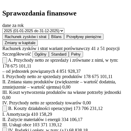
Sprawozdania finansowe
dane za rok
Rachunek zysków i strat
Bilans
Przepływy pieniężne
Zmiany w kapitale
Rachunek zysków i strat
wariant porównawczy
41 z 51 pozycji
Szczegółowość
Ogólny
Standard
Pełny
A.
Przychody netto ze sprzedaży i zrównane z nimi, w tym:
178 675 101,11
– od jednostek powiązanych
4 851 928,37
I.
Przychody netto ze sprzedaży produktów
178 675 101,11
II.
Zmiana stanu produktów (zwiększenie – wartość dodatnia,
zmniejszenie – wartość ujemna)
0,00
III.
Koszt wytworzenia produktów na własne potrzeby jednostki
0,00
IV.
Przychody netto ze sprzedaży towarów
0,00
B.
Koszty działalności operacyjnej
173 706 231,12
I.
Amortyzacja
410 158,29
II.
Zużycie materiałów i energii
334 106,17
III.
Usługi obce
103 371 139,12
IV.
Podatki i opłaty, w tym:
(+1)
68 838,18