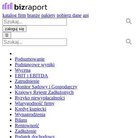
katalog firm
branże
pakiety
pobierz dane
api
zaloguj się
☰
Podsumowanie
Podstawowe wyniki
Wycena
EBIT i EBITDA
Zatrudnienie
Monitor Sądowy i Gospodarczy
Krajowy Rejestr Zadłużonych
Ryzyko niewypłacalności
Wiarygodność firmy
Kredyt kupiecki
Wynagrodzenia
Bilans
Rentowność
Zadłużenie
Podatek dochodowy