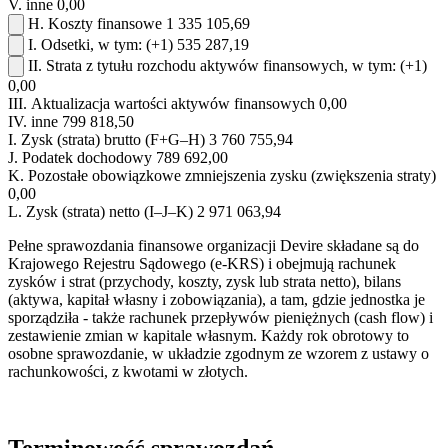
V.
inne
0,00
H.
Koszty finansowe
1 335 105,69
I.
Odsetki, w tym:
(+1)
535 287,19
II.
Strata z tytułu rozchodu aktywów finansowych, w tym:
(+1)
0,00
III.
Aktualizacja wartości aktywów finansowych
0,00
IV.
inne
799 818,50
I.
Zysk (strata) brutto (F+G–H)
3 760 755,94
J.
Podatek dochodowy
789 692,00
K.
Pozostałe obowiązkowe zmniejszenia zysku (zwiększenia straty)
0,00
L.
Zysk (strata) netto (I–J–K)
2 971 063,94
Pełne sprawozdania finansowe organizacji Devire składane są do
Krajowego Rejestru Sądowego (e-KRS) i obejmują rachunek
zysków i strat (przychody, koszty, zysk lub strata netto), bilans
(aktywa, kapitał własny i zobowiązania), a tam, gdzie jednostka je
sporządziła - także rachunek przepływów pieniężnych (cash flow) i
zestawienie zmian w kapitale własnym. Każdy rok obrotowy to
osobne sprawozdanie, w układzie zgodnym ze wzorem z ustawy o
rachunkowości, z kwotami w złotych.