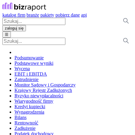
katalog firm
branże
pakiety
pobierz dane
api
zaloguj się
☰
Podsumowanie
Podstawowe wyniki
Wycena
EBIT i EBITDA
Zatrudnienie
Monitor Sądowy i Gospodarczy
Krajowy Rejestr Zadłużonych
Ryzyko niewypłacalności
Wiarygodność firmy
Kredyt kupiecki
Wynagrodzenia
Bilans
Rentowność
Zadłużenie
Podatek dochodowy