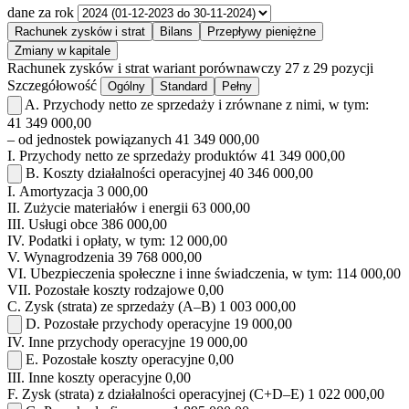
dane za rok
Rachunek zysków i strat
Bilans
Przepływy pieniężne
Zmiany w kapitale
Rachunek zysków i strat
wariant porównawczy
27 z 29 pozycji
Szczegółowość
Ogólny
Standard
Pełny
A.
Przychody netto ze sprzedaży i zrównane z nimi, w tym:
41 349 000,00
– od jednostek powiązanych
41 349 000,00
I.
Przychody netto ze sprzedaży produktów
41 349 000,00
B.
Koszty działalności operacyjnej
40 346 000,00
I.
Amortyzacja
3 000,00
II.
Zużycie materiałów i energii
63 000,00
III.
Usługi obce
386 000,00
IV.
Podatki i opłaty, w tym:
12 000,00
V.
Wynagrodzenia
39 768 000,00
VI.
Ubezpieczenia społeczne i inne świadczenia, w tym:
114 000,00
VII.
Pozostałe koszty rodzajowe
0,00
C.
Zysk (strata) ze sprzedaży (A–B)
1 003 000,00
D.
Pozostałe przychody operacyjne
19 000,00
IV.
Inne przychody operacyjne
19 000,00
E.
Pozostałe koszty operacyjne
0,00
III.
Inne koszty operacyjne
0,00
F.
Zysk (strata) z działalności operacyjnej (C+D–E)
1 022 000,00