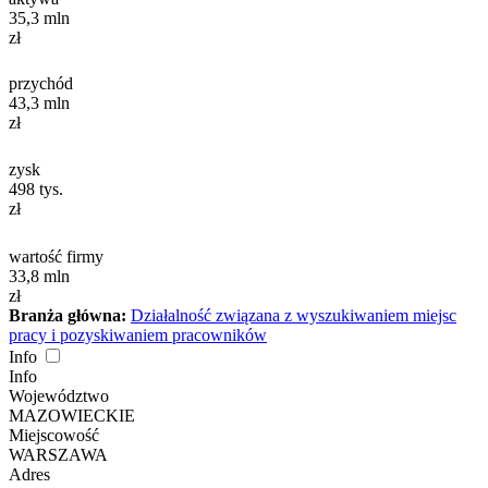
35,3
mln
zł
przychód
43,3
mln
zł
zysk
498
tys.
zł
wartość firmy
33,8
mln
zł
Branża główna:
Działalność związana z wyszukiwaniem miejsc
pracy i pozyskiwaniem pracowników
Info
Info
Województwo
MAZOWIECKIE
Miejscowość
WARSZAWA
Adres