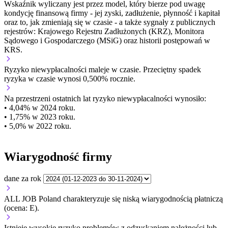
Wskaźnik wyliczany jest przez model, który bierze pod uwagę
kondycję finansową firmy - jej zyski, zadłużenie, płynność i kapitał
oraz to, jak zmieniają się w czasie - a także sygnały z publicznych
rejestrów: Krajowego Rejestru Zadłużonych (KRZ), Monitora
Sądowego i Gospodarczego (MSiG) oraz historii postępowań w
KRS.
Ryzyko niewypłacalności
maleje w czasie.
Przeciętny
spadek
ryzyka w czasie wynosi 0,500% rocznie.
Na przestrzeni ostatnich lat ryzyko niewypłacalności wynosiło:
• 4,04% w 2024 roku.
• 1,75% w 2023 roku.
• 5,0% w 2022 roku.
Wiarygodność firmy
dane za rok
ALL JOB Poland charakteryzuje się niską wiarygodnością płatniczą
(ocena: E).
Istnieje wysokie ryzyko problemów z odzyskaniem należności lub