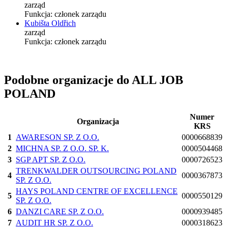
zarząd
Funkcja:
członek zarządu
Kubišta Oldřich
zarząd
Funkcja:
członek zarządu
Podobne organizacje do ALL JOB
POLAND
Numer
Organizacja
KRS
1
AWARESON SP. Z O.O.
0000668839
2
MICHNA SP. Z O.O. SP. K.
0000504468
3
SGP APT SP. Z O.O.
0000726523
TRENKWALDER OUTSOURCING POLAND
4
0000367873
SP. Z O.O.
HAYS POLAND CENTRE OF EXCELLENCE
5
0000550129
SP. Z O.O.
6
DANZI CARE SP. Z O.O.
0000939485
7
AUDIT HR SP. Z O.O.
0000318623