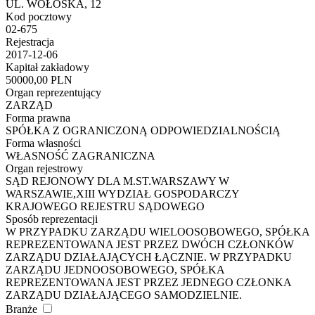
UL. WOŁOSKA, 12
Kod pocztowy
02-675
Rejestracja
2017-12-06
Kapitał zakładowy
50000,00 PLN
Organ reprezentujący
ZARZĄD
Forma prawna
SPÓŁKA Z OGRANICZONĄ ODPOWIEDZIALNOŚCIĄ
Forma własności
WŁASNOŚĆ ZAGRANICZNA
Organ rejestrowy
SĄD REJONOWY DLA M.ST.WARSZAWY W
WARSZAWIE,XIII WYDZIAŁ GOSPODARCZY
KRAJOWEGO REJESTRU SĄDOWEGO
Sposób reprezentacji
W PRZYPADKU ZARZĄDU WIELOOSOBOWEGO, SPÓŁKA
REPREZENTOWANA JEST PRZEZ DWÓCH CZŁONKÓW
ZARZĄDU DZIAŁAJĄCYCH ŁĄCZNIE. W PRZYPADKU
ZARZĄDU JEDNOOSOBOWEGO, SPÓŁKA
REPREZENTOWANA JEST PRZEZ JEDNEGO CZŁONKA
ZARZĄDU DZIAŁAJĄCEGO SAMODZIELNIE.
Branże