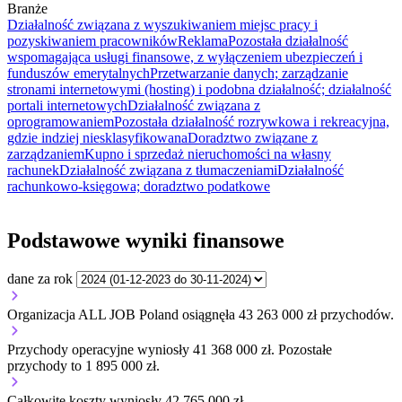
Branże
Działalność związana z wyszukiwaniem miejsc pracy i
pozyskiwaniem pracowników
Reklama
Pozostała działalność
wspomagająca usługi finansowe, z wyłączeniem ubezpieczeń i
funduszów emerytalnych
Przetwarzanie danych; zarządzanie
stronami internetowymi (hosting) i podobna działalność; działalność
portali internetowych
Działalność związana z
oprogramowaniem
Pozostała działalność rozrywkowa i rekreacyjna,
gdzie indziej niesklasyfikowana
Doradztwo związane z
zarządzaniem
Kupno i sprzedaż nieruchomości na własny
rachunek
Działalność związana z tłumaczeniami
Działalność
rachunkowo-księgowa; doradztwo podatkowe
Podstawowe wyniki finansowe
dane za rok
Organizacja ALL JOB Poland osiągnęła 43 263 000 zł przychodów.
Przychody operacyjne wyniosły 41 368 000 zł.
Pozostałe
przychody to 1 895 000 zł.
Całkowite koszty wyniosły 42 765 000 zł.