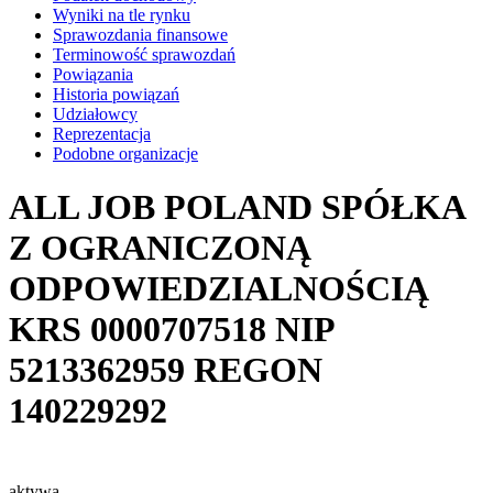
Wyniki na tle rynku
Sprawozdania finansowe
Terminowość sprawozdań
Powiązania
Historia powiązań
Udziałowcy
Reprezentacja
Podobne organizacje
ALL JOB POLAND SPÓŁKA
Z OGRANICZONĄ
ODPOWIEDZIALNOŚCIĄ
KRS
0000707518
NIP
5213362959
REGON
140229292
aktywa