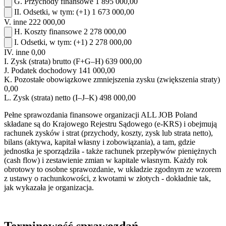
G.
Przychody finansowe
1 895 000,00
II.
Odsetki, w tym:
(+1)
1 673 000,00
V.
inne
222 000,00
H.
Koszty finansowe
2 278 000,00
I.
Odsetki, w tym:
(+1)
2 278 000,00
IV.
inne
0,00
I.
Zysk (strata) brutto (F+G–H)
639 000,00
J.
Podatek dochodowy
141 000,00
K.
Pozostałe obowiązkowe zmniejszenia zysku (zwiększenia straty)
0,00
L.
Zysk (strata) netto (I–J–K)
498 000,00
Pełne sprawozdania finansowe organizacji ALL JOB Poland
składane są do Krajowego Rejestru Sądowego (e-KRS) i obejmują
rachunek zysków i strat (przychody, koszty, zysk lub strata netto),
bilans (aktywa, kapitał własny i zobowiązania), a tam, gdzie
jednostka je sporządziła - także rachunek przepływów pieniężnych
(cash flow) i zestawienie zmian w kapitale własnym. Każdy rok
obrotowy to osobne sprawozdanie, w układzie zgodnym ze wzorem
z ustawy o rachunkowości, z kwotami w złotych - dokładnie tak,
jak wykazała je organizacja.