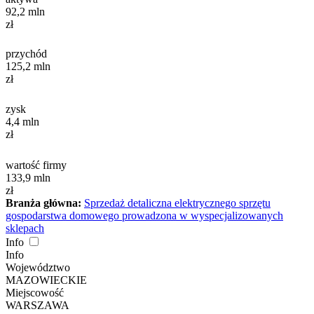
92,2
mln
zł
przychód
125,2
mln
zł
zysk
4,4
mln
zł
wartość firmy
133,9
mln
zł
Branża główna:
Sprzedaż detaliczna elektrycznego sprzętu
gospodarstwa domowego prowadzona w wyspecjalizowanych
sklepach
Info
Info
Województwo
MAZOWIECKIE
Miejscowość
WARSZAWA