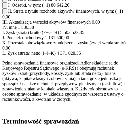
I.
Odsetki, w tym:
(+1)
80 642,26
II.
Strata z tytułu rozchodu aktywów finansowych, w tym:
(+1)
0,00
III.
Aktualizacja wartości aktywów finansowych
0,00
IV.
inne
1 836,38
I.
Zysk (strata) brutto (F+G–H)
5 502 528,35
J.
Podatek dochodowy
1 131 500,00
K.
Pozostałe obowiązkowe zmniejszenia zysku (zwiększenia straty)
0,00
L.
Zysk (strata) netto (I–J–K)
4 371 028,35
Pełne sprawozdania finansowe organizacji Adler składane są do
Krajowego Rejestru Sądowego (e-KRS) i obejmują rachunek
zysków i strat (przychody, koszty, zysk lub strata netto), bilans
(aktywa, kapitał własny i zobowiązania), a tam, gdzie jednostka je
sporządziła - także rachunek przepływów pieniężnych (cash flow) i
zestawienie zmian w kapitale własnym. Każdy rok obrotowy to
osobne sprawozdanie, w układzie zgodnym ze wzorem z ustawy o
rachunkowości, z kwotami w złotych.
Terminowość sprawozdań