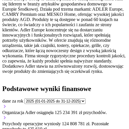
się liderem w branży artykułów gospodarstwa domowego w
Europie Środkowej. Działa pod trzema markami: ADLER Europe,
CAMRY Premium oraz MESKO Home, oferując wysokiej jakości
produkty AGD. Produkty te są dostępne w ponad 60 krajach na
świecie, co świadczy o ich popularności i zaufaniu ze strony
klientów. Adler Europe koncentruje się na dostarczaniu
innowacyjnych i funkcjonalnych rozwiązań, które spełniają
potrzeby użytkowników. W ofercie znajdują się różnorodne
urządzenia, takie jak czajniki, tostery, opiekacze, grille, czy
odkurzacze, które łączą nowoczesny design z wysoką jakością
wykonania. Firma stosuje rygorystyczne procedury kontroli jakości,
co zapewnia, że każdy produkt spełnia najwyższe standardy.
Dodatkowo Adler stawia na zrównoważony rozwój, dostosowując
swoje produkty do zmieniających się oczekiwań rynku.
Podstawowe wyniki finansowe
dane za rok
Organizacja Adler osiągnęła 125 234 391 zł przychodów.
Przychody operacyjne wyniosły 124 808 781 zł.
Pozostałe
przychody to 425 610 zł.