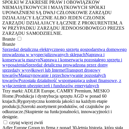
SPÓŁKI W ZAKRESIE PRAW I OBOWIĄZKÓW
NIEMAJĄTKOWYCH I MAJĄTKOWYCH SPÓŁKI
UPOWAŻNIENI SĄ DWAJ CZŁONKOWIE ZARZĄDU
DZIAŁAJĄCY ŁĄCZNIE ALBO JEDEN CZŁONEK
ZARZĄDU DZIAŁAJACY ŁĄCZNIE Z PROKURENTEM, A
W PRZYPADKU ZARZĄDU JEDNOOSOBOWEGO PREZES
ZARZĄDU SAMODZIELNIE.
Branże
Branże
Sprzedaż detaliczna elektrycznego sprzętu gospodarstwa domowego
prowadzona w wyspecjalizowanych sklepach
Naprawa i
konserwacja maszyn
Naprawa i konserwacja pozostałego sprzętu i
wyposażenia
Sprzedaż detaliczna prowadzona przez domy
sprzedaży wysyłkowej lub Internet
Transport drogowy
towarów
Magazynowanie i przechowywanie pozostałych
towarów
Pozostała działalność wspomagająca usługi finansowe, z
wyłączeniem ubezpieczeń i funduszów emerytalnych
Trzy marki: ADLER Europe, CAMRY Premium, MESKO
Home.
|
Produkcja i dystrybucja sprzętu AGD w ponad 60
krajach.
|
Rygorystyczna kontrola jakości na każdym etapie
produkcji.
|
Szeroki asortyment produktów, od czajników po
odkurzacze.
|
Skupienie na funkcjonalności, innowacyjności i
designie.
czytaj więcej
zwiń
Adler Europe Group to firma z ponad 30-letnią historią, która stała