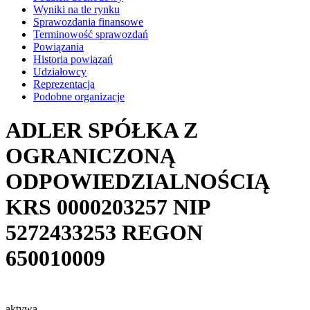
Wyniki na tle rynku
Sprawozdania finansowe
Terminowość sprawozdań
Powiązania
Historia powiązań
Udziałowcy
Reprezentacja
Podobne organizacje
ADLER SPÓŁKA Z
OGRANICZONĄ
ODPOWIEDZIALNOŚCIĄ
KRS
0000203257
NIP
5272433253
REGON
650010009
aktywa