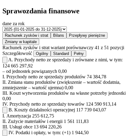
Sprawozdania finansowe
dane za rok
Rachunek zysków i strat
Bilans
Przepływy pieniężne
Zmiany w kapitale
Rachunek zysków i strat
wariant porównawczy
41 z 51 pozycji
Szczegółowość
Ogólny
Standard
Pełny
A.
Przychody netto ze sprzedaży i zrównane z nimi, w tym:
124 665 297,92
– od jednostek powiązanych
0,00
I.
Przychody netto ze sprzedaży produktów
74 384,78
II.
Zmiana stanu produktów (zwiększenie – wartość dodatnia,
zmniejszenie – wartość ujemna)
0,00
III.
Koszt wytworzenia produktów na własne potrzeby jednostki
0,00
IV.
Przychody netto ze sprzedaży towarów
124 590 913,14
B.
Koszty działalności operacyjnej
117 739 043,07
I.
Amortyzacja
255 612,75
II.
Zużycie materiałów i energii
1 561 111,83
III.
Usługi obce
13 694 220,26
IV.
Podatki i opłaty, w tym:
(+1)
1 944,50