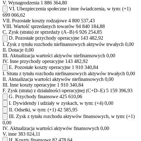
V.
Wynagrodzenia
1 886 364,80
VI.
Ubezpieczenia społeczne i inne świadczenia, w tym:
(+1)
699 066,62
VII.
Pozostałe koszty rodzajowe
4 800 537,43
VIII.
Wartość sprzedanych towarów
94 840 184,88
C.
Zysk (strata) ze sprzedaży (A–B)
6 926 254,85
D.
Pozostałe przychody operacyjne
143 482,92
I.
Zysk z tytułu rozchodu niefinansowych aktywów trwałych
0,00
II.
Dotacje
0,00
III.
Aktualizacja wartości aktywów niefinansowych
0,00
IV.
Inne przychody operacyjne
143 482,92
E.
Pozostałe koszty operacyjne
1 910 340,84
I.
Strata z tytułu rozchodu niefinansowych aktywów trwałych
0,00
II.
Aktualizacja wartości aktywów niefinansowych
0,00
III.
Inne koszty operacyjne
1 910 340,84
F.
Zysk (strata) z działalności operacyjnej (C+D–E)
5 159 396,93
G.
Przychody finansowe
425 610,06
I.
Dywidendy i udziały w zyskach, w tym:
(+4)
0,00
II.
Odsetki, w tym:
(+1)
42 585,95
III.
Zysk z tytułu rozchodu aktywów finansowych, w tym:
(+1)
0,00
IV.
Aktualizacja wartości aktywów finansowych
0,00
V.
inne
383 024,11
H.
Koszty finansowe
82 478,64