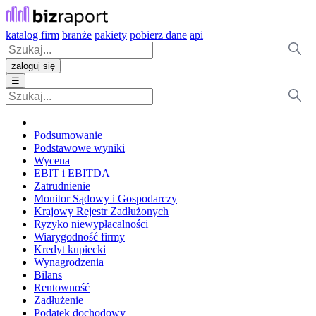
katalog firm
branże
pakiety
pobierz dane
api
zaloguj się
☰
Podsumowanie
Podstawowe wyniki
Wycena
EBIT i EBITDA
Zatrudnienie
Monitor Sądowy i Gospodarczy
Krajowy Rejestr Zadłużonych
Ryzyko niewypłacalności
Wiarygodność firmy
Kredyt kupiecki
Wynagrodzenia
Bilans
Rentowność
Zadłużenie
Podatek dochodowy