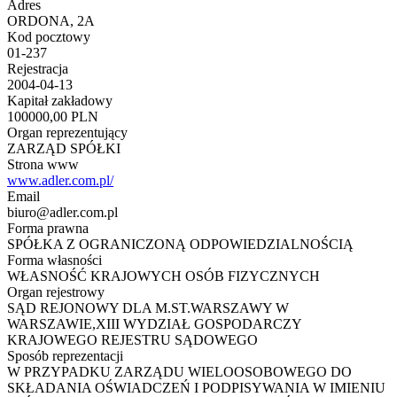
Adres
ORDONA, 2A
Kod pocztowy
01-237
Rejestracja
2004-04-13
Kapitał zakładowy
100000,00 PLN
Organ reprezentujący
ZARZĄD SPÓŁKI
Strona www
www.adler.com.pl/
Email
biuro@adler.com.pl
Forma prawna
SPÓŁKA Z OGRANICZONĄ ODPOWIEDZIALNOŚCIĄ
Forma własności
WŁASNOŚĆ KRAJOWYCH OSÓB FIZYCZNYCH
Organ rejestrowy
SĄD REJONOWY DLA M.ST.WARSZAWY W
WARSZAWIE,XIII WYDZIAŁ GOSPODARCZY
KRAJOWEGO REJESTRU SĄDOWEGO
Sposób reprezentacji
W PRZYPADKU ZARZĄDU WIELOOSOBOWEGO DO
SKŁADANIA OŚWIADCZEŃ I PODPISYWANIA W IMIENIU