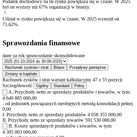
Podatek dochodowy na tle rynku
powiększa się w czasie.
W 2025
był on wyższy niż 67% organizacji w branży.
Udział w rynku
powiększa się w czasie.
W 2025 wynosił on
71,62%.
Sprawozdania finansowe
dane za rok
sprawozdanie skonsolidowane
Rachunek zysków i strat
Bilans
Przepływy pieniężne
Zmiany w kapitale
Rachunek zysków i strat
wariant kalkulacyjny
47 z 55 pozycji
Szczegółowość
Ogólny
Standard
Pełny
A.
Przychody netto ze sprzedaży produktów i towarów, w tym:
4 649 885 000,00
- od jednostek powiązanych nieobjętych metodą konsolidacji pełnej
0,00
I.
Przychody netto ze sprzedaży produktów
4 058 355 000,00
II.
Przychody netto ze sprzedaży towarów
591 530 000,00
B.
Koszty sprzedanych produktów i towarów, w tym:
4 305 003 000,00