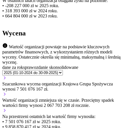
W ostatnich latach organizacja osiągała zyski na poziomie:
• -208 227 000 zł w 2025 roku.
• 318 393 000 zł w 2024 roku.
• 664 804 000 zł w 2023 roku.
Wycena
Wartość organizacji powstaje na podstawie kluczowych
parametrów finansowych, z wykorzystaniem różnych modeli
wyceny. Ostatecznie określa się minimalną, maksymalną i średnią
wycenę.
dane za rok
sprawozdanie skonsolidowane
Szacunkowa wycena organizacji Krajowa Grupa Spożywcza
wynosi 7 501 076 167 zł.
Wartość organizacji
zmniejsza się
w czasie.
Przeciętny spadek
wartości firmy wynosi 2 067 703 208 zł rocznie.
Na przestrzeni ostatnich lat wartość firmy wynosiła:
• 7 501 076 167 zł w 2025 roku.
• 9 858 870 417 zł w 2024 roku.