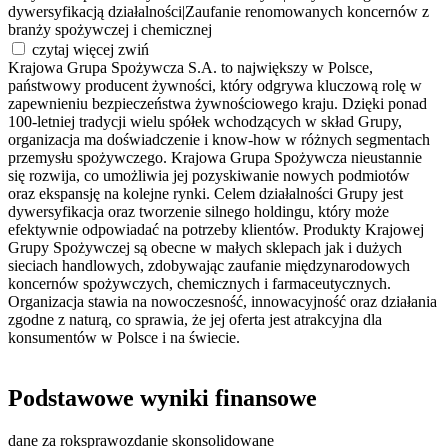
dywersyfikacją działalności
|
Zaufanie renomowanych koncernów z
branży spożywczej i chemicznej
czytaj więcej
zwiń
Krajowa Grupa Spożywcza S.A. to największy w Polsce,
państwowy producent żywności, który odgrywa kluczową rolę w
zapewnieniu bezpieczeństwa żywnościowego kraju. Dzięki ponad
100-letniej tradycji wielu spółek wchodzących w skład Grupy,
organizacja ma doświadczenie i know-how w różnych segmentach
przemysłu spożywczego. Krajowa Grupa Spożywcza nieustannie
się rozwija, co umożliwia jej pozyskiwanie nowych podmiotów
oraz ekspansję na kolejne rynki. Celem działalności Grupy jest
dywersyfikacja oraz tworzenie silnego holdingu, który może
efektywnie odpowiadać na potrzeby klientów. Produkty Krajowej
Grupy Spożywczej są obecne w małych sklepach jak i dużych
sieciach handlowych, zdobywając zaufanie międzynarodowych
koncernów spożywczych, chemicznych i farmaceutycznych.
Organizacja stawia na nowoczesność, innowacyjność oraz działania
zgodne z naturą, co sprawia, że jej oferta jest atrakcyjna dla
konsumentów w Polsce i na świecie.
Podstawowe wyniki finansowe
dane za rok
sprawozdanie skonsolidowane