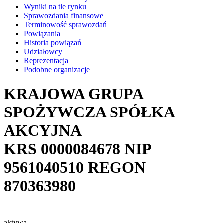
Wyniki na tle rynku
Sprawozdania finansowe
Terminowość sprawozdań
Powiązania
Historia powiązań
Udziałowcy
Reprezentacja
Podobne organizacje
KRAJOWA GRUPA
SPOŻYWCZA SPÓŁKA
AKCYJNA
KRS
0000084678
NIP
9561040510
REGON
870363980
aktywa