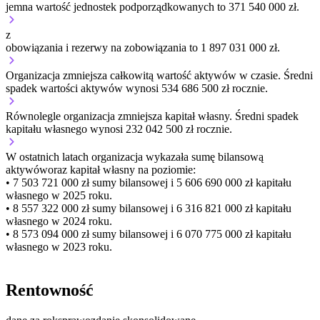
jemna wartość jednostek podporządkowanych to 371 540 000 zł.
z
obowiązania i rezerwy na zobowiązania to 1 897 031 000 zł.
Organizacja
zmniejsza
całkowitą wartość aktywów w czasie.
Średni
spadek wartości aktywów wynosi 534 686 500 zł rocznie.
Równolegle organizacja
zmniejsza
kapitał własny.
Średni spadek
kapitału własnego wynosi 232 042 500 zł rocznie.
W ostatnich latach organizacja wykazała sumę bilansową
aktywów
oraz kapitał własny
na poziomie:
• 7 503 721 000 zł
sumy bilansowej i 5 606 690 000 zł kapitału
własnego
w 2025 roku.
• 8 557 322 000 zł
sumy bilansowej i 6 316 821 000 zł kapitału
własnego
w 2024 roku.
• 8 573 094 000 zł
sumy bilansowej i 6 070 775 000 zł kapitału
własnego
w 2023 roku.
Rentowność