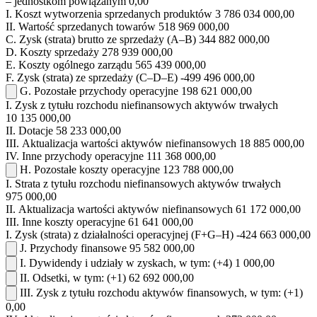
– jednostkom powiązanym
0,00
I.
Koszt wytworzenia sprzedanych produktów
3 786 034 000,00
II.
Wartość sprzedanych towarów
518 969 000,00
C.
Zysk (strata) brutto ze sprzedaży (A–B)
344 882 000,00
D.
Koszty sprzedaży
278 939 000,00
E.
Koszty ogólnego zarządu
565 439 000,00
F.
Zysk (strata) ze sprzedaży (C–D–E)
-499 496 000,00
G.
Pozostałe przychody operacyjne
198 621 000,00
I.
Zysk z tytułu rozchodu niefinansowych aktywów trwałych
10 135 000,00
II.
Dotacje
58 233 000,00
III.
Aktualizacja wartości aktywów niefinansowych
18 885 000,00
IV.
Inne przychody operacyjne
111 368 000,00
H.
Pozostałe koszty operacyjne
123 788 000,00
I.
Strata z tytułu rozchodu niefinansowych aktywów trwałych
975 000,00
II.
Aktualizacja wartości aktywów niefinansowych
61 172 000,00
III.
Inne koszty operacyjne
61 641 000,00
I.
Zysk (strata) z działalności operacyjnej (F+G–H)
-424 663 000,00
J.
Przychody finansowe
95 582 000,00
I.
Dywidendy i udziały w zyskach, w tym:
(+4)
1 000,00
II.
Odsetki, w tym:
(+1)
62 692 000,00
III.
Zysk z tytułu rozchodu aktywów finansowych, w tym:
(+1)
0,00