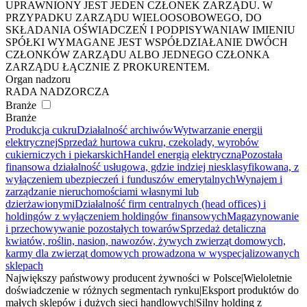
UPRAWNIONY JEST JEDEN CZŁONEK ZARZĄDU. W
PRZYPADKU ZARZĄDU WIELOOSOBOWEGO, DO
SKŁADANIA OŚWIADCZEŃ I PODPISYWANIAW IMIENIU
SPÓŁKI WYMAGANE JEST WSPÓŁDZIAŁANIE DWÓCH
CZŁONKÓW ZARZĄDU ALBO JEDNEGO CZŁONKA
ZARZĄDU ŁĄCZNIE Z PROKURENTEM.
Organ nadzoru
RADA NADZORCZA
Branże
Branże
Produkcja cukru
Działalność archiwów
Wytwarzanie energii
elektrycznej
Sprzedaż hurtowa cukru, czekolady, wyrobów
cukierniczych i piekarskich
Handel energią elektryczną
Pozostała
finansowa działalność usługowa, gdzie indziej niesklasyfikowana, z
wyłączeniem ubezpieczeń i funduszów emerytalnych
Wynajem i
zarządzanie nieruchomościami własnymi lub
dzierżawionymi
Działalność firm centralnych (head offices) i
holdingów z wyłączeniem holdingów finansowych
Magazynowanie
i przechowywanie pozostałych towarów
Sprzedaż detaliczna
kwiatów, roślin, nasion, nawozów, żywych zwierząt domowych,
karmy dla zwierząt domowych prowadzona w wyspecjalizowanych
sklepach
Największy państwowy producent żywności w Polsce
|
Wieloletnie
doświadczenie w różnych segmentach rynku
|
Eksport produktów do
małych sklepów i dużych sieci handlowych
|
Silny holding z