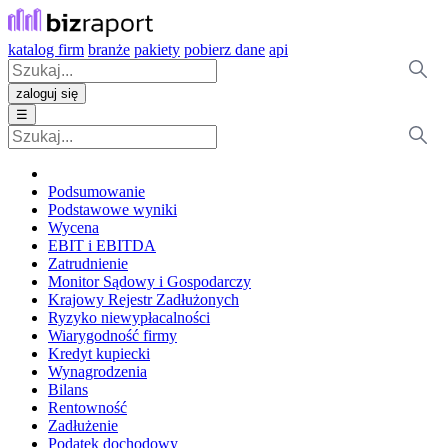
katalog firm
branże
pakiety
pobierz dane
api
zaloguj się
☰
Podsumowanie
Podstawowe wyniki
Wycena
EBIT i EBITDA
Zatrudnienie
Monitor Sądowy i Gospodarczy
Krajowy Rejestr Zadłużonych
Ryzyko niewypłacalności
Wiarygodność firmy
Kredyt kupiecki
Wynagrodzenia
Bilans
Rentowność
Zadłużenie
Podatek dochodowy