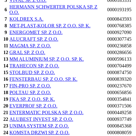
5
VIVAL SP. Z O.O.
0000185331
HERMANN SCHWERTER POLSKA SP. Z
6
0000193195
O.O.
7
KOLDREX S.A.
0000843593
8
MET-PLAST-KOLOR SP. Z O.O. SP. K.
0000768385
9
ENERGOMET SP. Z O.O.
0000927090
10
ALUCRAFT SP. Z O.O.
0000307745
11
MAGMA SP. Z O.O.
0000236858
12
GRAL SP. Z O.O.
0000286656
13
MM ALUMINIUM SP. Z O.O. SP. K.
0000596133
14
TRAHECON SP. Z O.O.
0000704499
15
STOLBUD SP. Z O.O.
0000874750
16
FENSTERBAU SP. Z O.O. SP. K.
0000839320
17
FIN-PRO SP. Z O.O.
0000237670
18
POLTAU SP. Z O.O.
0000656856
19
FKA SP. Z O.O. SP. K.
0000354841
20
EVERPROF SP. Z O.O.
0000371506
21
ENTERMATIC POLSKA SP. Z O.O.
0000449258
22
ALUBEST INVEST SP. Z O.O.
0000937749
23
UNIMA SYSTEM SP. Z O.O.
0000845368
24
KOMSTA DRZWI SP. Z O.O.
0000808059