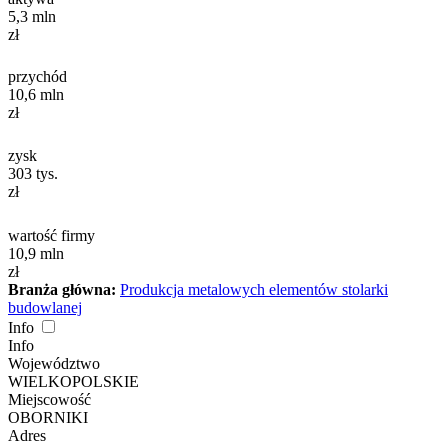
5,3
mln
zł
przychód
10,6
mln
zł
zysk
303
tys.
zł
wartość firmy
10,9
mln
zł
Branża główna:
Produkcja metalowych elementów stolarki
budowlanej
Info
Info
Województwo
WIELKOPOLSKIE
Miejscowość
OBORNIKI
Adres