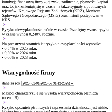
kondycję finansową firmy - jej zyski, zadłużenie, płynność i kapitał
oraz to, jak zmieniają się w czasie - a także sygnały z publicznych
rejestrów: Krajowego Rejestru Zadłużonych (KRZ), Monitora
Sądowego i Gospodarczego (MSiG) oraz historii postępowań w
KRS.
Ryzyko niewypłacalności
rośnie w czasie.
Przeciętny
wzrost
ryzyka
w czasie wynosi 0,240% rocznie.
Na przestrzeni ostatnich lat ryzyko niewypłacalności wynosiło:
• 0,54% w 2025 roku.
• 0,39% w 2024 roku.
• 0,06% w 2023 roku.
Wiarygodność firmy
dane za rok
Maxpol charakteryzuje się wysoką wiarygodnością płatniczą
(ocena: B).
Ryzyko opóźnień płatniczych i zaprzestania działalności jest niskie.
Można bezpiecznie prowadzić transakcje z odroczonym terminem