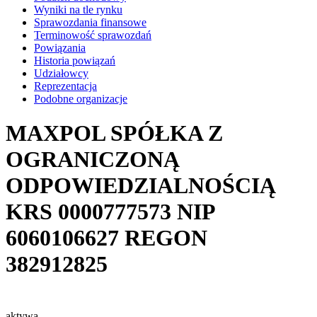
Wyniki na tle rynku
Sprawozdania finansowe
Terminowość sprawozdań
Powiązania
Historia powiązań
Udziałowcy
Reprezentacja
Podobne organizacje
MAXPOL SPÓŁKA Z
OGRANICZONĄ
ODPOWIEDZIALNOŚCIĄ
KRS
0000777573
NIP
6060106627
REGON
382912825
aktywa