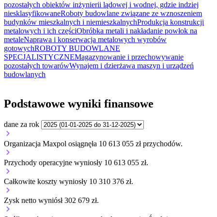
pozostałych obiektów inżynierii lądowej i wodnej, gdzie indziej
niesklasyfikowane
Roboty budowlane związane ze wznoszeniem
budynków mieszkalnych i niemieszkalnych
Produkcja konstrukcji
metalowych i ich części
Obróbka metali i nakładanie powłok na
metale
Naprawa i konserwacja metalowych wyrobów
gotowych
ROBOTY BUDOWLANE
SPECJALISTYCZNE
Magazynowanie i przechowywanie
pozostałych towarów
Wynajem i dzierżawa maszyn i urządzeń
budowlanych
Podstawowe wyniki finansowe
dane za rok
Organizacja Maxpol osiągnęła 10 613 055 zł przychodów.
Przychody operacyjne wyniosły 10 613 055 zł.
Całkowite koszty wyniosły 10 310 376 zł.
Zysk netto wyniósł 302 679 zł.