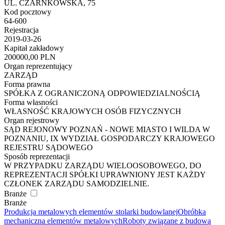
UL. CZARNKOWSKA, 75
Kod pocztowy
64-600
Rejestracja
2019-03-26
Kapitał zakładowy
200000,00 PLN
Organ reprezentujący
ZARZĄD
Forma prawna
SPÓŁKA Z OGRANICZONĄ ODPOWIEDZIALNOŚCIĄ
Forma własności
WŁASNOŚĆ KRAJOWYCH OSÓB FIZYCZNYCH
Organ rejestrowy
SĄD REJONOWY POZNAŃ - NOWE MIASTO I WILDA W
POZNANIU, IX WYDZIAŁ GOSPODARCZY KRAJOWEGO
REJESTRU SĄDOWEGO
Sposób reprezentacji
W PRZYPADKU ZARZĄDU WIELOOSOBOWEGO, DO
REPREZENTACJI SPÓŁKI UPRAWNIONY JEST KAŻDY
CZŁONEK ZARZĄDU SAMODZIELNIE.
Branże
Branże
Produkcja metalowych elementów stolarki budowlanej
Obróbka
mechaniczna elementów metalowych
Roboty związane z budową