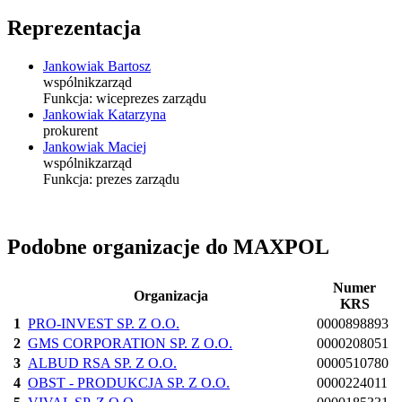
Reprezentacja
Jankowiak Bartosz
wspólnik
zarząd
Funkcja:
wiceprezes zarządu
Jankowiak Katarzyna
prokurent
Jankowiak Maciej
wspólnik
zarząd
Funkcja:
prezes zarządu
Podobne organizacje do MAXPOL
Numer
Organizacja
KRS
1
PRO-INVEST SP. Z O.O.
0000898893
2
GMS CORPORATION SP. Z O.O.
0000208051
3
ALBUD RSA SP. Z O.O.
0000510780
4
OBST - PRODUKCJA SP. Z O.O.
0000224011