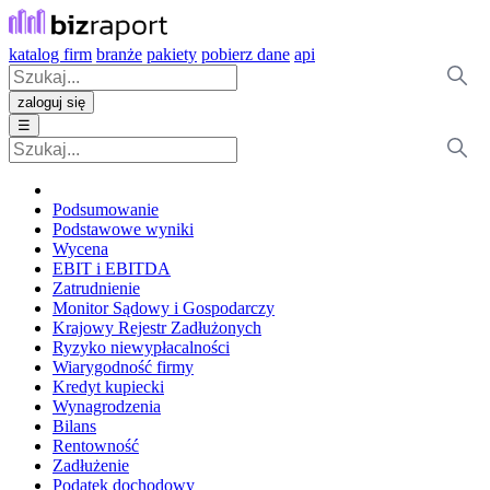
katalog firm
branże
pakiety
pobierz dane
api
zaloguj się
☰
Podsumowanie
Podstawowe wyniki
Wycena
EBIT i EBITDA
Zatrudnienie
Monitor Sądowy i Gospodarczy
Krajowy Rejestr Zadłużonych
Ryzyko niewypłacalności
Wiarygodność firmy
Kredyt kupiecki
Wynagrodzenia
Bilans
Rentowność
Zadłużenie
Podatek dochodowy