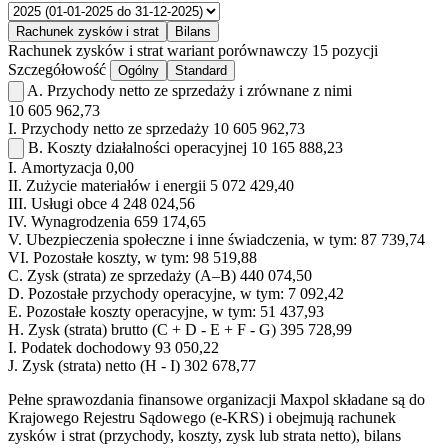
Rachunek zysków i strat
Bilans
Rachunek zysków i strat
wariant porównawczy
15 pozycji
Szczegółowość
Ogólny
Standard
A.
Przychody netto ze sprzedaży i zrównane z nimi
10 605 962,73
I.
Przychody netto ze sprzedaży
10 605 962,73
B.
Koszty działalności operacyjnej
10 165 888,23
I.
Amortyzacja
0,00
II.
Zużycie materiałów i energii
5 072 429,40
III.
Usługi obce
4 248 024,56
IV.
Wynagrodzenia
659 174,65
V.
Ubezpieczenia społeczne i inne świadczenia, w tym:
87 739,74
VI.
Pozostałe koszty, w tym:
98 519,88
C.
Zysk (strata) ze sprzedaży (A–B)
440 074,50
D.
Pozostałe przychody operacyjne, w tym:
7 092,42
E.
Pozostałe koszty operacyjne, w tym:
51 437,93
H.
Zysk (strata) brutto (C + D - E + F - G)
395 728,99
I.
Podatek dochodowy
93 050,22
J.
Zysk (strata) netto (H - I)
302 678,77
Pełne sprawozdania finansowe organizacji Maxpol składane są do
Krajowego Rejestru Sądowego (e-KRS) i obejmują rachunek
zysków i strat (przychody, koszty, zysk lub strata netto), bilans