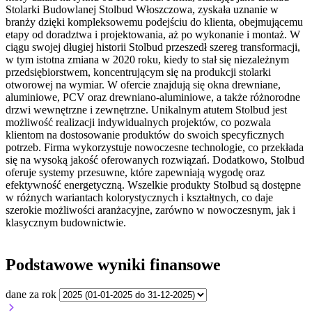
Stolarki Budowlanej Stolbud Włoszczowa, zyskała uznanie w
branży dzięki kompleksowemu podejściu do klienta, obejmującemu
etapy od doradztwa i projektowania, aż po wykonanie i montaż. W
ciągu swojej długiej historii Stolbud przeszedł szereg transformacji,
w tym istotna zmiana w 2020 roku, kiedy to stał się niezależnym
przedsiębiorstwem, koncentrującym się na produkcji stolarki
otworowej na wymiar. W ofercie znajdują się okna drewniane,
aluminiowe, PCV oraz drewniano-aluminiowe, a także różnorodne
drzwi wewnętrzne i zewnętrzne. Unikalnym atutem Stolbud jest
możliwość realizacji indywidualnych projektów, co pozwala
klientom na dostosowanie produktów do swoich specyficznych
potrzeb. Firma wykorzystuje nowoczesne technologie, co przekłada
się na wysoką jakość oferowanych rozwiązań. Dodatkowo, Stolbud
oferuje systemy przesuwne, które zapewniają wygodę oraz
efektywność energetyczną. Wszelkie produkty Stolbud są dostępne
w różnych wariantach kolorystycznych i kształtnych, co daje
szerokie możliwości aranżacyjne, zarówno w nowoczesnym, jak i
klasycznym budownictwie.
Podstawowe wyniki finansowe
dane za rok