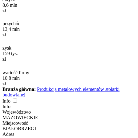
8,6
mln
zł
przychód
13,4
mln
zł
zysk
159
tys.
zł
wartość firmy
10,8
mln
zł
Branża główna:
Produkcja metalowych elementów stolarki
budowlanej
Info
Info
Województwo
MAZOWIECKIE
Miejscowość
BIAŁOBRZEGI
Adres