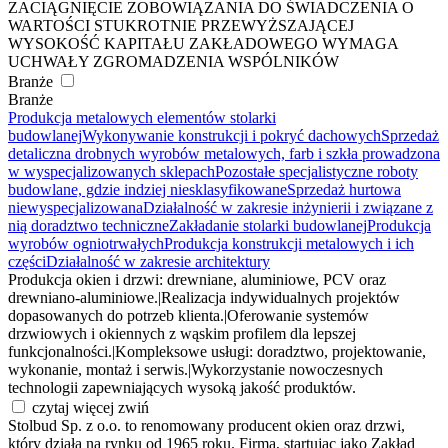
ZACIĄGNIĘCIE ZOBOWIĄZANIA DO ŚWIADCZENIA O
WARTOŚCI STUKROTNIE PRZEWYŻSZAJĄCEJ
WYSOKOŚĆ KAPITAŁU ZAKŁADOWEGO WYMAGA
UCHWAŁY ZGROMADZENIA WSPÓLNIKÓW
Branże
Branże
Produkcja metalowych elementów stolarki
budowlanej
Wykonywanie konstrukcji i pokryć dachowych
Sprzedaż
detaliczna drobnych wyrobów metalowych, farb i szkła prowadzona
w wyspecjalizowanych sklepach
Pozostałe specjalistyczne roboty
budowlane, gdzie indziej niesklasyfikowane
Sprzedaż hurtowa
niewyspecjalizowana
Działalność w zakresie inżynierii i związane z
nią doradztwo techniczne
Zakładanie stolarki budowlanej
Produkcja
wyrobów ogniotrwałych
Produkcja konstrukcji metalowych i ich
części
Działalność w zakresie architektury
Produkcja okien i drzwi: drewniane, aluminiowe, PCV oraz
drewniano-aluminiowe.
|
Realizacja indywidualnych projektów
dopasowanych do potrzeb klienta.
|
Oferowanie systemów
drzwiowych i okiennych z wąskim profilem dla lepszej
funkcjonalności.
|
Kompleksowe usługi: doradztwo, projektowanie,
wykonanie, montaż i serwis.
|
Wykorzystanie nowoczesnych
technologii zapewniających wysoką jakość produktów.
czytaj więcej
zwiń
Stolbud Sp. z o.o. to renomowany producent okien oraz drzwi,
który działa na rynku od 1965 roku. Firma, startując jako Zakład