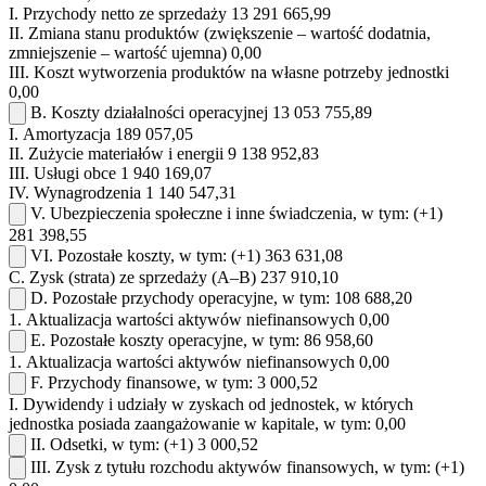
I.
Przychody netto ze sprzedaży
13 291 665,99
II.
Zmiana stanu produktów (zwiększenie – wartość dodatnia,
zmniejszenie – wartość ujemna)
0,00
III.
Koszt wytworzenia produktów na własne potrzeby jednostki
0,00
B.
Koszty działalności operacyjnej
13 053 755,89
I.
Amortyzacja
189 057,05
II.
Zużycie materiałów i energii
9 138 952,83
III.
Usługi obce
1 940 169,07
IV.
Wynagrodzenia
1 140 547,31
V.
Ubezpieczenia społeczne i inne świadczenia, w tym:
(+1)
281 398,55
VI.
Pozostałe koszty, w tym:
(+1)
363 631,08
C.
Zysk (strata) ze sprzedaży (A–B)
237 910,10
D.
Pozostałe przychody operacyjne, w tym:
108 688,20
1.
Aktualizacja wartości aktywów niefinansowych
0,00
E.
Pozostałe koszty operacyjne, w tym:
86 958,60
1.
Aktualizacja wartości aktywów niefinansowych
0,00
F.
Przychody finansowe, w tym:
3 000,52
I.
Dywidendy i udziały w zyskach od jednostek, w których
jednostka posiada zaangażowanie w kapitale, w tym:
0,00
II.
Odsetki, w tym:
(+1)
3 000,52
III.
Zysk z tytułu rozchodu aktywów finansowych, w tym:
(+1)