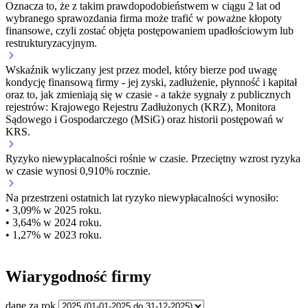
Oznacza to, że z takim prawdopodobieństwem w ciągu 2 lat od
wybranego sprawozdania firma może trafić w poważne kłopoty
finansowe, czyli zostać objęta postępowaniem upadłościowym lub
restrukturyzacyjnym.
Wskaźnik wyliczany jest przez model, który bierze pod uwagę
kondycję finansową firmy - jej zyski, zadłużenie, płynność i kapitał
oraz to, jak zmieniają się w czasie - a także sygnały z publicznych
rejestrów: Krajowego Rejestru Zadłużonych (KRZ), Monitora
Sądowego i Gospodarczego (MSiG) oraz historii postępowań w
KRS.
Ryzyko niewypłacalności
rośnie w czasie.
Przeciętny
wzrost
ryzyka
w czasie wynosi 0,910% rocznie.
Na przestrzeni ostatnich lat ryzyko niewypłacalności wynosiło:
• 3,09% w 2025 roku.
• 3,64% w 2024 roku.
• 1,27% w 2023 roku.
Wiarygodność firmy
dane za rok