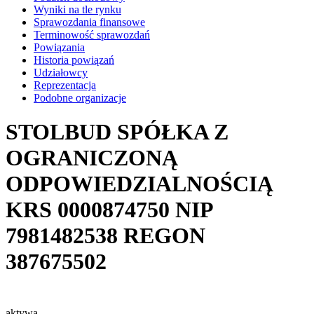
Wyniki na tle rynku
Sprawozdania finansowe
Terminowość sprawozdań
Powiązania
Historia powiązań
Udziałowcy
Reprezentacja
Podobne organizacje
STOLBUD SPÓŁKA Z
OGRANICZONĄ
ODPOWIEDZIALNOŚCIĄ
KRS
0000874750
NIP
7981482538
REGON
387675502
aktywa