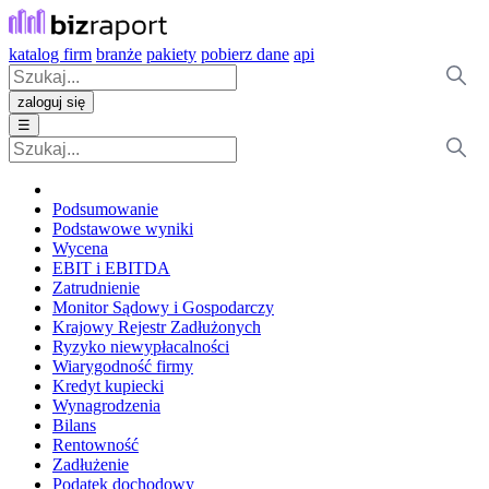
katalog firm
branże
pakiety
pobierz dane
api
zaloguj się
☰
Podsumowanie
Podstawowe wyniki
Wycena
EBIT i EBITDA
Zatrudnienie
Monitor Sądowy i Gospodarczy
Krajowy Rejestr Zadłużonych
Ryzyko niewypłacalności
Wiarygodność firmy
Kredyt kupiecki
Wynagrodzenia
Bilans
Rentowność
Zadłużenie
Podatek dochodowy