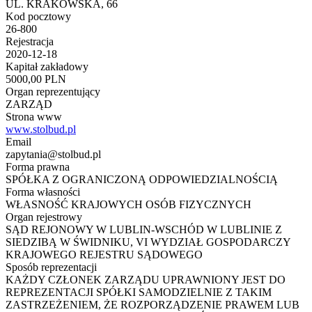
UL. KRAKOWSKA, 66
Kod pocztowy
26-800
Rejestracja
2020-12-18
Kapitał zakładowy
5000,00 PLN
Organ reprezentujący
ZARZĄD
Strona www
www.stolbud.pl
Email
zapytania@stolbud.pl
Forma prawna
SPÓŁKA Z OGRANICZONĄ ODPOWIEDZIALNOŚCIĄ
Forma własności
WŁASNOŚĆ KRAJOWYCH OSÓB FIZYCZNYCH
Organ rejestrowy
SĄD REJONOWY W LUBLIN-WSCHÓD W LUBLINIE Z
SIEDZIBĄ W ŚWIDNIKU, VI WYDZIAŁ GOSPODARCZY
KRAJOWEGO REJESTRU SĄDOWEGO
Sposób reprezentacji
KAŻDY CZŁONEK ZARZĄDU UPRAWNIONY JEST DO
REPREZENTACJI SPÓŁKI SAMODZIELNIE Z TAKIM
ZASTRZEŻENIEM, ŻE ROZPORZĄDZENIE PRAWEM LUB