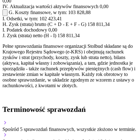
0,00
IV.
Aktualizacja wartości aktywów finansowych
0,00
G.
Koszty finansowe, w tym:
103 828,88
I.
Odsetki, w tym:
102 423,41
H.
Zysk (strata) brutto (C + D - E + F - G)
158 811,34
I.
Podatek dochodowy
0,00
J.
Zysk (strata) netto (H - I)
158 811,34
Pełne sprawozdania finansowe organizacji Stolbud składane są do
Krajowego Rejestru Sądowego (e-KRS) i obejmują rachunek
zysków i strat (przychody, koszty, zysk lub strata netto), bilans
(aktywa, kapitał własny i zobowiązania), a tam, gdzie jednostka je
sporządziła - także rachunek przepływów pieniężnych (cash flow) i
zestawienie zmian w kapitale własnym. Każdy rok obrotowy to
osobne sprawozdanie, w układzie zgodnym ze wzorem z ustawy o
rachunkowości, z kwotami w złotych.
Terminowość sprawozdań
Spośród 5 sprawozdań finansowych, wszystkie złożono w terminie.