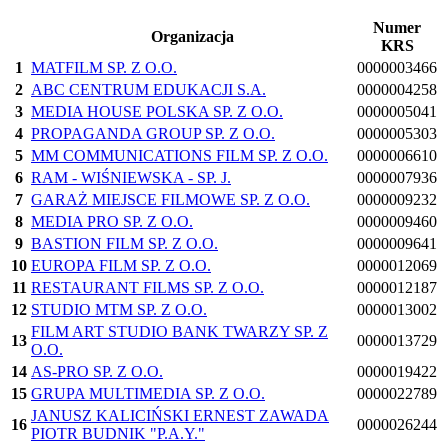
Numer
Organizacja
KRS
1
MATFILM SP. Z O.O.
0000003466
2
ABC CENTRUM EDUKACJI S.A.
0000004258
3
MEDIA HOUSE POLSKA SP. Z O.O.
0000005041
4
PROPAGANDA GROUP SP. Z O.O.
0000005303
5
MM COMMUNICATIONS FILM SP. Z O.O.
0000006610
6
RAM - WIŚNIEWSKA - SP. J.
0000007936
7
GARAŻ MIEJSCE FILMOWE SP. Z O.O.
0000009232
8
MEDIA PRO SP. Z O.O.
0000009460
9
BASTION FILM SP. Z O.O.
0000009641
10
EUROPA FILM SP. Z O.O.
0000012069
11
RESTAURANT FILMS SP. Z O.O.
0000012187
12
STUDIO MTM SP. Z O.O.
0000013002
FILM ART STUDIO BANK TWARZY SP. Z
13
0000013729
O.O.
14
AS-PRO SP. Z O.O.
0000019422
15
GRUPA MULTIMEDIA SP. Z O.O.
0000022789
JANUSZ KALICIŃSKI ERNEST ZAWADA
16
0000026244
PIOTR BUDNIK "P.A.Y."