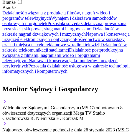
Branże
Branże
Działalność związana z produkcją filmów, nagrań wideo i
programów telewizyjnych
Wynajem i dzierżawa samochodów
osobowych i furgonetek
Pozostała sprzedaż detaliczna prowadzona
poza siecią sklepową, straganami i targowiskami
Działalność w
zakresie nagrań dźwiękowych i muzycznych
Naprawa i konserwacja
urządzeń elektronicznych i optycznych
Pośrednictwo w sprzedaży
czasu i miejsca na cele reklamowe w radio i telewizji
Działalność w
zakresie telekomunikacji satelitarnej
Działalność postprodukcyjna
związana z filmami, nagraniami wideo i programami
telewizyjnymi
Naprawa i konserwacja komputerów i urządzeń
peryferyjnych
Pozostała działalność usługowa w zakresie technologii
informatycznych i komputerowych
Monitor Sądowy i Gospodarczy
W Monitorze Sądowym i Gospodarczym (MSiG) odnotowano
8
obwieszczeń dotyczących organizacji Mega TV Studio
Czachorowski R. Niemirska H. Korczak M.
Najnowsze obwieszczenie pochodzi z dnia
26 stycznia 2023
(MSiG