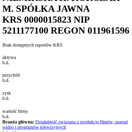
M. SPÓŁKA JAWNA
KRS
0000015823
NIP
5211177100
REGON
011961596
Brak dostępnych raportów KRS
aktywa
b.d.
przychód
b.d.
zysk
b.d.
wartość firmy
b.d.
Branża główna:
Działalność związana z produkcją filmów, nagrań
wideo i programów telewizyjnych