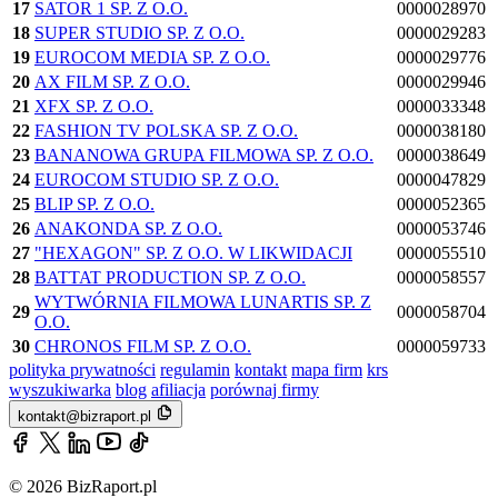
17
SATOR 1 SP. Z O.O.
0000028970
18
SUPER STUDIO SP. Z O.O.
0000029283
19
EUROCOM MEDIA SP. Z O.O.
0000029776
20
AX FILM SP. Z O.O.
0000029946
21
XFX SP. Z O.O.
0000033348
22
FASHION TV POLSKA SP. Z O.O.
0000038180
23
BANANOWA GRUPA FILMOWA SP. Z O.O.
0000038649
24
EUROCOM STUDIO SP. Z O.O.
0000047829
25
BLIP SP. Z O.O.
0000052365
26
ANAKONDA SP. Z O.O.
0000053746
27
"HEXAGON" SP. Z O.O. W LIKWIDACJI
0000055510
28
BATTAT PRODUCTION SP. Z O.O.
0000058557
WYTWÓRNIA FILMOWA LUNARTIS SP. Z
29
0000058704
O.O.
30
CHRONOS FILM SP. Z O.O.
0000059733
polityka prywatności
regulamin
kontakt
mapa firm
krs
wyszukiwarka
blog
afiliacja
porównaj firmy
kontakt@bizraport.pl
© 2026 BizRaport.pl