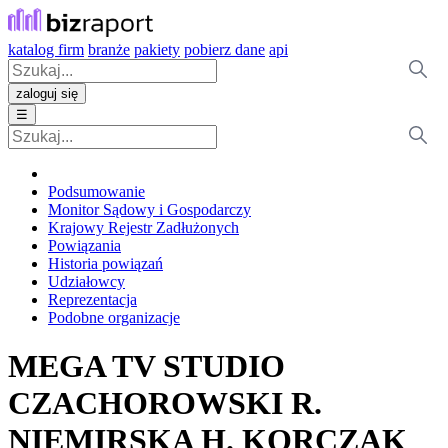
katalog firm
branże
pakiety
pobierz dane
api
zaloguj się
☰
Podsumowanie
Monitor Sądowy i Gospodarczy
Krajowy Rejestr Zadłużonych
Powiązania
Historia powiązań
Udziałowcy
Reprezentacja
Podobne organizacje
MEGA TV STUDIO
CZACHOROWSKI R.
NIEMIRSKA H. KORCZAK