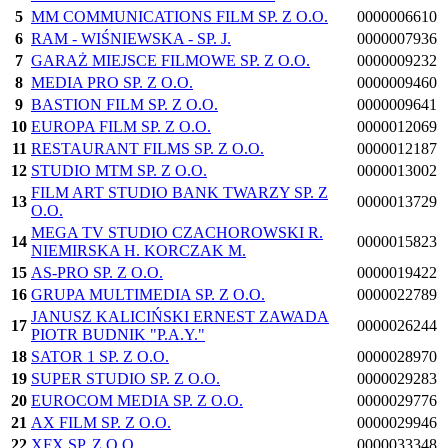
5
MM COMMUNICATIONS FILM SP. Z O.O.
0000006610
6
RAM - WIŚNIEWSKA - SP. J.
0000007936
7
GARAŻ MIEJSCE FILMOWE SP. Z O.O.
0000009232
8
MEDIA PRO SP. Z O.O.
0000009460
9
BASTION FILM SP. Z O.O.
0000009641
10
EUROPA FILM SP. Z O.O.
0000012069
11
RESTAURANT FILMS SP. Z O.O.
0000012187
12
STUDIO MTM SP. Z O.O.
0000013002
FILM ART STUDIO BANK TWARZY SP. Z
13
0000013729
O.O.
MEGA TV STUDIO CZACHOROWSKI R.
14
0000015823
NIEMIRSKA H. KORCZAK M.
15
AS-PRO SP. Z O.O.
0000019422
16
GRUPA MULTIMEDIA SP. Z O.O.
0000022789
JANUSZ KALICIŃSKI ERNEST ZAWADA
17
0000026244
PIOTR BUDNIK "P.A.Y."
18
SATOR 1 SP. Z O.O.
0000028970
19
SUPER STUDIO SP. Z O.O.
0000029283
20
EUROCOM MEDIA SP. Z O.O.
0000029776
21
AX FILM SP. Z O.O.
0000029946
22
XFX SP. Z O.O.
0000033348