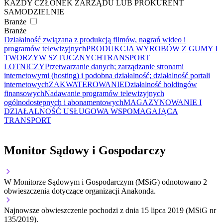
KAŻDY CZŁONEK ZARZĄDU LUB PROKURENT
SAMODZIELNIE
Branże
Branże
Działalność związana z produkcją filmów, nagrań wideo i
programów telewizyjnych
PRODUKCJA WYROBÓW Z GUMY I
TWORZYW SZTUCZNYCH
TRANSPORT
LOTNICZY
Przetwarzanie danych; zarządzanie stronami
internetowymi (hosting) i podobna działalność; działalność portali
internetowych
ZAKWATEROWANIE
Działalność holdingów
finansowych
Nadawanie programów telewizyjnych
ogólnodostępnych i abonamentowych
MAGAZYNOWANIE I
DZIAŁALNOŚĆ USŁUGOWA WSPOMAGAJĄCA
TRANSPORT
Monitor Sądowy i Gospodarczy
W Monitorze Sądowym i Gospodarczym (MSiG) odnotowano
2
obwieszczenia dotyczące organizacji Anakonda.
Najnowsze obwieszczenie pochodzi z dnia
15 lipca 2019
(MSiG nr
135/2019).