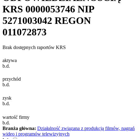
KRS
0000053746
NIP
5271003042
REGON
011072873
Brak dostępnych raportów KRS
aktywa
b.d.
przychód
b.d.
zysk
b.d.
wartość firmy
b.d.
Branża główna:
Działalność związana z produkcją filmów, nagrań
wideo i programów telewizyjnych