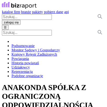
katalog firm
branże
pakiety
pobierz dane
api
zaloguj się
☰
Podsumowanie
Monitor Sądowy i Gospodarczy
Krajowy Rejestr Zadłużonych
Powiązania
Historia powiązań
Udziałowcy
Reprezentacja
Podobne organizacje
ANAKONDA SPÓŁKA Z
OGRANICZONĄ
ODPOWIEDZIALNOŚCIĄ