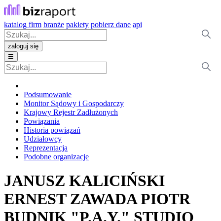
katalog firm
branże
pakiety
pobierz dane
api
zaloguj się
☰
Podsumowanie
Monitor Sądowy i Gospodarczy
Krajowy Rejestr Zadłużonych
Powiązania
Historia powiązań
Udziałowcy
Reprezentacja
Podobne organizacje
JANUSZ KALICIŃSKI
ERNEST ZAWADA PIOTR
BUDNIK "P.A.Y." STUDIO