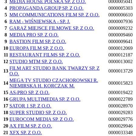
3
MEDIA HOUSE POLSKA SP. Z O.O.
0000005041
4
PROPAGANDA GROUP SP. Z O.O.
0000005303
5
MM COMMUNICATIONS FILM SP. Z O.O.
0000006610
6
RAM - WIŚNIEWSKA - SP. J.
0000007936
7
GARAŻ MIEJSCE FILMOWE SP. Z O.O.
0000009232
8
MEDIA PRO SP. Z O.O.
0000009460
9
BASTION FILM SP. Z O.O.
0000009641
10
EUROPA FILM SP. Z O.O.
0000012069
11
RESTAURANT FILMS SP. Z O.O.
0000012187
12
STUDIO MTM SP. Z O.O.
0000013002
FILM ART STUDIO BANK TWARZY SP. Z
13
0000013729
O.O.
MEGA TV STUDIO CZACHOROWSKI R.
14
0000015823
NIEMIRSKA H. KORCZAK M.
15
AS-PRO SP. Z O.O.
0000019422
16
GRUPA MULTIMEDIA SP. Z O.O.
0000022789
17
SATOR 1 SP. Z O.O.
0000028970
18
SUPER STUDIO SP. Z O.O.
0000029283
19
EUROCOM MEDIA SP. Z O.O.
0000029776
20
AX FILM SP. Z O.O.
0000029946
21
XFX SP. Z O.O.
0000033348