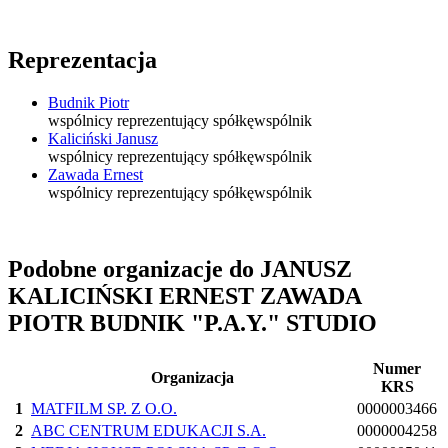
Reprezentacja
Budnik Piotr
wspólnicy reprezentujący spółkę
wspólnik
Kaliciński Janusz
wspólnicy reprezentujący spółkę
wspólnik
Zawada Ernest
wspólnicy reprezentujący spółkę
wspólnik
Podobne organizacje do JANUSZ
KALICIŃSKI ERNEST ZAWADA
PIOTR BUDNIK "P.A.Y." STUDIO
Numer
Organizacja
KRS
1
MATFILM SP. Z O.O.
0000003466
2
ABC CENTRUM EDUKACJI S.A.
0000004258