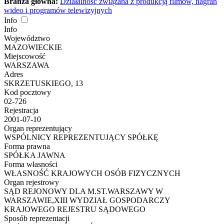
Branża główna:
Działalność związana z produkcją filmów, nagrań
wideo i programów telewizyjnych
Info
Info
Województwo
MAZOWIECKIE
Miejscowość
WARSZAWA
Adres
SKRZETUSKIEGO, 13
Kod pocztowy
02-726
Rejestracja
2001-07-10
Organ reprezentujący
WSPÓLNICY REPREZENTUJĄCY SPÓŁKĘ
Forma prawna
SPÓŁKA JAWNA
Forma własności
WŁASNOŚĆ KRAJOWYCH OSÓB FIZYCZNYCH
Organ rejestrowy
SĄD REJONOWY DLA M.ST.WARSZAWY W
WARSZAWIE,XIII WYDZIAŁ GOSPODARCZY
KRAJOWEGO REJESTRU SĄDOWEGO
Sposób reprezentacji