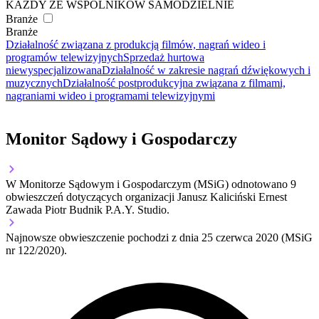
KAŻDY ZE WSPÓLNIKÓW SAMODZIELNIE
Branże
Branże
Działalność związana z produkcją filmów, nagrań wideo i
programów telewizyjnych
Sprzedaż hurtowa
niewyspecjalizowana
Działalność w zakresie nagrań dźwiękowych i
muzycznych
Działalność postprodukcyjna związana z filmami,
nagraniami wideo i programami telewizyjnymi
Monitor Sądowy i Gospodarczy
W Monitorze Sądowym i Gospodarczym (MSiG) odnotowano
9
obwieszczeń dotyczących organizacji Janusz Kaliciński Ernest
Zawada Piotr Budnik P.A.Y. Studio.
Najnowsze obwieszczenie pochodzi z dnia
25 czerwca 2020
(MSiG
nr 122/2020).