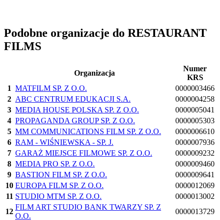
Podobne organizacje do RESTAURANT
FILMS
Numer
Organizacja
KRS
1
MATFILM SP. Z O.O.
0000003466
2
ABC CENTRUM EDUKACJI S.A.
0000004258
3
MEDIA HOUSE POLSKA SP. Z O.O.
0000005041
4
PROPAGANDA GROUP SP. Z O.O.
0000005303
5
MM COMMUNICATIONS FILM SP. Z O.O.
0000006610
6
RAM - WIŚNIEWSKA - SP. J.
0000007936
7
GARAŻ MIEJSCE FILMOWE SP. Z O.O.
0000009232
8
MEDIA PRO SP. Z O.O.
0000009460
9
BASTION FILM SP. Z O.O.
0000009641
10
EUROPA FILM SP. Z O.O.
0000012069
11
STUDIO MTM SP. Z O.O.
0000013002
FILM ART STUDIO BANK TWARZY SP. Z
12
0000013729
O.O.