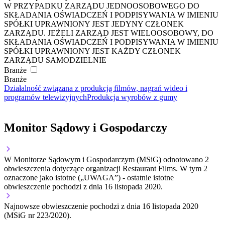
W PRZYPADKU ZARZĄDU JEDNOOSOBOWEGO DO
SKŁADANIA OŚWIADCZEŃ I PODPISYWANIA W IMIENIU
SPÓŁKI UPRAWNIONY JEST JEDYNY CZŁONEK
ZARZĄDU. JEŻELI ZARZĄD JEST WIELOOSOBOWY, DO
SKŁADANIA OŚWIADCZEŃ I PODPISYWANIA W IMIENIU
SPÓŁKI UPRAWNIONY JEST KAŻDY CZŁONEK
ZARZĄDU SAMODZIELNIE
Branże
Branże
Działalność związana z produkcją filmów, nagrań wideo i
programów telewizyjnych
Produkcja wyrobów z gumy
Monitor Sądowy i Gospodarczy
W Monitorze Sądowym i Gospodarczym (MSiG) odnotowano
2
obwieszczenia dotyczące organizacji Restaurant Films.
W tym
2
oznaczone jako istotne („UWAGA”)
- ostatnie istotne
obwieszczenie pochodzi z dnia
16 listopada 2020
.
Najnowsze obwieszczenie pochodzi z dnia
16 listopada 2020
(MSiG nr 223/2020).