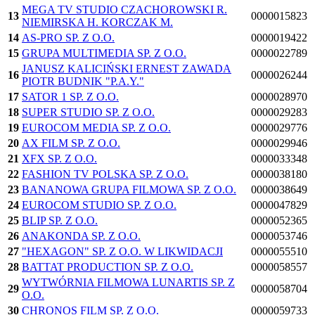
MEGA TV STUDIO CZACHOROWSKI R.
13
0000015823
NIEMIRSKA H. KORCZAK M.
14
AS-PRO SP. Z O.O.
0000019422
15
GRUPA MULTIMEDIA SP. Z O.O.
0000022789
JANUSZ KALICIŃSKI ERNEST ZAWADA
16
0000026244
PIOTR BUDNIK "P.A.Y."
17
SATOR 1 SP. Z O.O.
0000028970
18
SUPER STUDIO SP. Z O.O.
0000029283
19
EUROCOM MEDIA SP. Z O.O.
0000029776
20
AX FILM SP. Z O.O.
0000029946
21
XFX SP. Z O.O.
0000033348
22
FASHION TV POLSKA SP. Z O.O.
0000038180
23
BANANOWA GRUPA FILMOWA SP. Z O.O.
0000038649
24
EUROCOM STUDIO SP. Z O.O.
0000047829
25
BLIP SP. Z O.O.
0000052365
26
ANAKONDA SP. Z O.O.
0000053746
27
"HEXAGON" SP. Z O.O. W LIKWIDACJI
0000055510
28
BATTAT PRODUCTION SP. Z O.O.
0000058557
WYTWÓRNIA FILMOWA LUNARTIS SP. Z
29
0000058704
O.O.
30
CHRONOS FILM SP. Z O.O.
0000059733