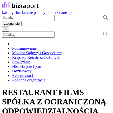
katalog firm
branże
pakiety
pobierz dane
api
zaloguj się
☰
Podsumowanie
Monitor Sądowy i Gospodarczy
Krajowy Rejestr Zadłużonych
Powiązania
Historia powiązań
Udziałowcy
Reprezentacja
Podobne organizacje
RESTAURANT FILMS
SPÓŁKA Z OGRANICZONĄ
ODPOWIEDZIALNOŚCIĄ