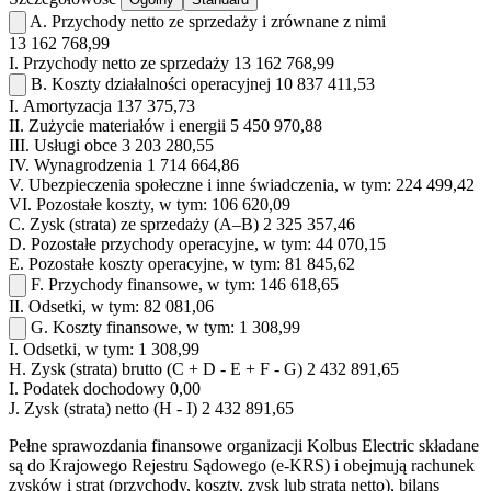
A.
Przychody netto ze sprzedaży i zrównane z nimi
13 162 768,99
I.
Przychody netto ze sprzedaży
13 162 768,99
B.
Koszty działalności operacyjnej
10 837 411,53
I.
Amortyzacja
137 375,73
II.
Zużycie materiałów i energii
5 450 970,88
III.
Usługi obce
3 203 280,55
IV.
Wynagrodzenia
1 714 664,86
V.
Ubezpieczenia społeczne i inne świadczenia, w tym:
224 499,42
VI.
Pozostałe koszty, w tym:
106 620,09
C.
Zysk (strata) ze sprzedaży (A–B)
2 325 357,46
D.
Pozostałe przychody operacyjne, w tym:
44 070,15
E.
Pozostałe koszty operacyjne, w tym:
81 845,62
F.
Przychody finansowe, w tym:
146 618,65
II.
Odsetki, w tym:
82 081,06
G.
Koszty finansowe, w tym:
1 308,99
I.
Odsetki, w tym:
1 308,99
H.
Zysk (strata) brutto (C + D - E + F - G)
2 432 891,65
I.
Podatek dochodowy
0,00
J.
Zysk (strata) netto (H - I)
2 432 891,65
Pełne sprawozdania finansowe organizacji Kolbus Electric składane
są do Krajowego Rejestru Sądowego (e-KRS) i obejmują rachunek
zysków i strat (przychody, koszty, zysk lub strata netto), bilans