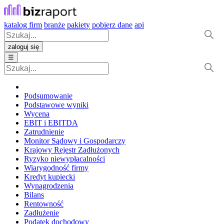
katalog firm
branże
pakiety
pobierz dane
api
zaloguj się
☰
Podsumowanie
Podstawowe wyniki
Wycena
EBIT i EBITDA
Zatrudnienie
Monitor Sądowy i Gospodarczy
Krajowy Rejestr Zadłużonych
Ryzyko niewypłacalności
Wiarygodność firmy
Kredyt kupiecki
Wynagrodzenia
Bilans
Rentowność
Zadłużenie
Podatek dochodowy