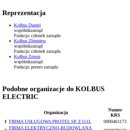
Reprezentacja
Kolbus Daniel
wspólnik
zarząd
Funkcja:
członek zarządu
Kolbus Zbigniew
wspólnik
zarząd
Funkcja:
członek zarządu
Kolbus Zenon
wspólnik
zarząd
Funkcja:
prezes zarządu
Podobne organizacje do KOLBUS
ELECTRIC
Numer
Organizacja
KRS
1
FIRMA USŁUGOWA PROTEL SP. Z O.O.
0000461173
FIRMA ELEKTRYCZNO-BUDOWLANA