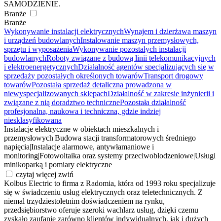
SAMODZIENIE.
Branże
Branże
Wykonywanie instalacji elektrycznych
Wynajem i dzierżawa maszyn
i urządzeń budowlanych
Instalowanie maszyn przemysłowych,
sprzętu i wyposażenia
Wykonywanie pozostałych instalacji
budowlanych
Roboty związane z budową linii telekomunikacyjnych
i elektroenergetycznych
Działalność agentów specjalizujących się w
sprzedaży pozostałych określonych towarów
Transport drogowy
towarów
Pozostała sprzedaż detaliczna prowadzona w
niewyspecjalizowanych sklepach
Działalność w zakresie inżynierii i
związane z nią doradztwo techniczne
Pozostała działalność
profesjonalna, naukowa i techniczna, gdzie indziej
niesklasyfikowana
Instalacje elektryczne w obiektach mieszkalnych i
przemysłowych
|
Budowa stacji transformatorowych średniego
napięcia
|
Instalacje alarmowe, antywłamaniowe i
monitoring
|
Fotowoltaika oraz systemy przeciwoblodzeniowe
|
Usługi
minikoparką i pomiary elektryczne
czytaj więcej
zwiń
Kolbus Electric to firma z Radomia, która od 1993 roku specjalizuje
się w świadczeniu usług elektrycznych oraz teletechnicznych. Z
niemal trzydziestoletnim doświadczeniem na rynku,
przedsiębiorstwo oferuje szeroki wachlarz usług, dzięki czemu
zyskało zaufanie zarówno klientów indywidualnych, jak i dużych