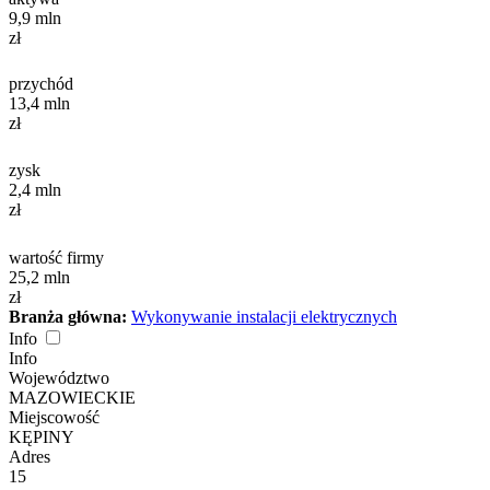
9,9
mln
zł
przychód
13,4
mln
zł
zysk
2,4
mln
zł
wartość firmy
25,2
mln
zł
Branża główna:
Wykonywanie instalacji elektrycznych
Info
Info
Województwo
MAZOWIECKIE
Miejscowość
KĘPINY
Adres
15