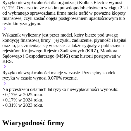
Ryzyko niewypłacalności dla organizacji Kolbus Electric wynosi
0,17%. Oznacza to, że z takim prawdopodobieństwem w ciągu 2 lat
od wybranego sprawozdania firma może trafić w poważne kłopoty
finansowe, czyli zostać objęta postępowaniem upadłościowym lub
restrukturyzacyjnym.
Wskaźnik wyliczany jest przez model, który bierze pod uwagę
kondycję finansową firmy - jej zyski, zadłużenie, płynność i kapitał
oraz to, jak zmieniają się w czasie - a także sygnały z publicznych
rejestrów: Krajowego Rejestru Zadłużonych (KRZ), Monitora
Sądowego i Gospodarczego (MSiG) oraz historii postępowań w
KRS.
Ryzyko niewypłacalności
maleje w czasie.
Przeciętny
spadek
ryzyka w czasie wynosi 0,070% rocznie.
Na przestrzeni ostatnich lat ryzyko niewypłacalności wynosiło:
• 0,17% w 2025 roku.
• 0,17% w 2024 roku.
• 0,31% w 2023 roku.
Wiarygodność firmy