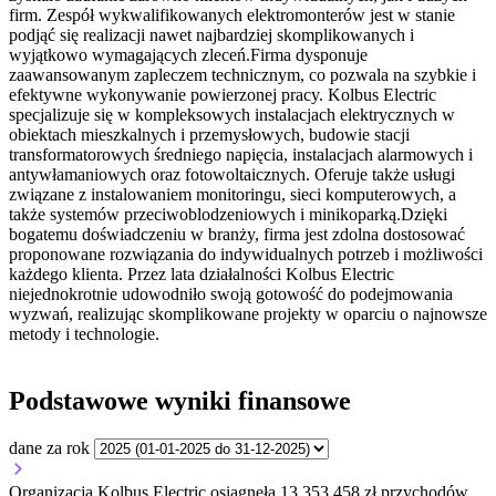
firm. Zespół wykwalifikowanych elektromonterów jest w stanie
podjąć się realizacji nawet najbardziej skomplikowanych i
wyjątkowo wymagających zleceń.Firma dysponuje
zaawansowanym zapleczem technicznym, co pozwala na szybkie i
efektywne wykonywanie powierzonej pracy. Kolbus Electric
specjalizuje się w kompleksowych instalacjach elektrycznych w
obiektach mieszkalnych i przemysłowych, budowie stacji
transformatorowych średniego napięcia, instalacjach alarmowych i
antywłamaniowych oraz fotowoltaicznych. Oferuje także usługi
związane z instalowaniem monitoringu, sieci komputerowych, a
także systemów przeciwoblodzeniowych i minikoparką.Dzięki
bogatemu doświadczeniu w branży, firma jest zdolna dostosować
proponowane rozwiązania do indywidualnych potrzeb i możliwości
każdego klienta. Przez lata działalności Kolbus Electric
niejednokrotnie udowodniło swoją gotowość do podejmowania
wyzwań, realizując skomplikowane projekty w oparciu o najnowsze
metody i technologie.
Podstawowe wyniki finansowe
dane za rok
Organizacja Kolbus Electric osiągnęła 13 353 458 zł przychodów.