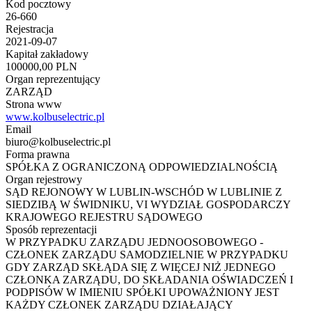
Kod pocztowy
26-660
Rejestracja
2021-09-07
Kapitał zakładowy
100000,00 PLN
Organ reprezentujący
ZARZĄD
Strona www
www.kolbuselectric.pl
Email
biuro@kolbuselectric.pl
Forma prawna
SPÓŁKA Z OGRANICZONĄ ODPOWIEDZIALNOŚCIĄ
Organ rejestrowy
SĄD REJONOWY W LUBLIN-WSCHÓD W LUBLINIE Z
SIEDZIBĄ W ŚWIDNIKU, VI WYDZIAŁ GOSPODARCZY
KRAJOWEGO REJESTRU SĄDOWEGO
Sposób reprezentacji
W PRZYPADKU ZARZĄDU JEDNOOSOBOWEGO -
CZŁONEK ZARZĄDU SAMODZIELNIE W PRZYPADKU
GDY ZARZĄD SKŁĄDA SIĘ Z WIĘCEJ NIŻ JEDNEGO
CZŁONKA ZARZĄDU, DO SKŁADANIA OŚWIADCZEŃ I
PODPISÓW W IMIENIU SPÓŁKI UPOWAŻNIONY JEST
KAŻDY CZŁONEK ZARZĄDU DZIAŁAJĄCY