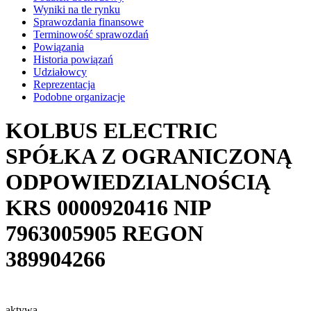
Wyniki na tle rynku
Sprawozdania finansowe
Terminowość sprawozdań
Powiązania
Historia powiązań
Udziałowcy
Reprezentacja
Podobne organizacje
KOLBUS ELECTRIC
SPÓŁKA Z OGRANICZONĄ
ODPOWIEDZIALNOŚCIĄ
KRS
0000920416
NIP
7963005905
REGON
389904266
aktywa